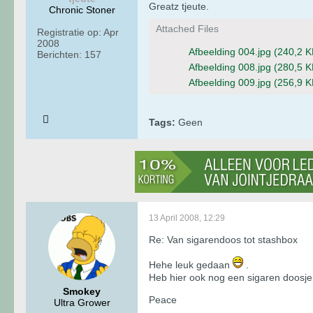
Greatz tjeute.
Chronic Stoner
Attached Files
Registratie op:
Apr
2008
Afbeelding 004.jpg
(240,2 K
Berichten:
157
Afbeelding 008.jpg
(280,5 K
Afbeelding 009.jpg
(256,9 K
Tags:
Geen
13 April 2008, 12:29
Re: Van sigarendoos tot stashbox
Hehe leuk gedaan
.
Heb hier ook nog een sigaren doosje 
Smokey
Peace
Ultra Grower