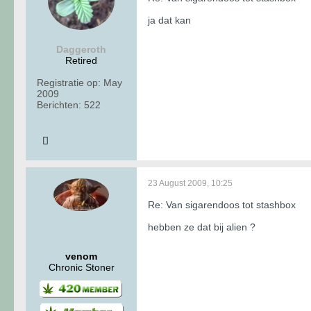
ja dat kan
Daggeroth
Retired
Registratie op:
May
2009
Berichten:
522
23 August 2009, 10:25
Re: Van sigarendoos tot stashbox
hebben ze dat bij alien ?
venom
Chronic Stoner