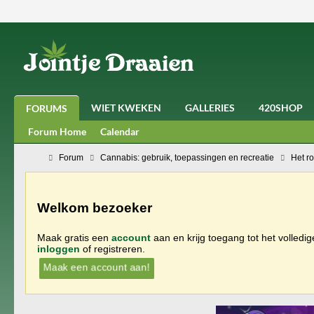
WIET KWEKEN
GALLERIES
420SHOP
FORUMS
Forum Home
Calendar
Forum
Cannabis: gebruik, toepassingen en recreatie
Het r
Welkom bezoeker
Maak gratis een
account
aan en krijg toegang tot het volledi
inloggen
of registreren.
Maak een account aan!