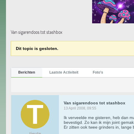
Van sigarendoos tot stashbox
Dit topic is gesloten.
Berichten
Laatste Activiteit
Foto's
Van sigarendoos tot stashbox
13 April 2008, 09:55
Ik verveelde me gisteren, heb dan 
bevestigd. Zo kan ik mijn joint gemakke
Er zitten ook twee grinders in, lange 
tjeute