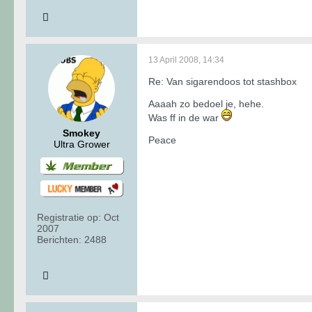
13 April 2008, 14:34
Re: Van sigarendoos tot stashbox
Aaaah zo bedoel je, hehe.
Was ff in de war
Smokey
Peace
Ultra Grower
Registratie op:
Oct
2007
Berichten:
2488