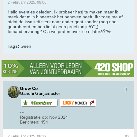
2 February 2025, 08:06
Hallo eventjes geleden. Ik probeer hasj te maken maar ik
meek dat mijn binnenzak het beheven heeft. Ik vroeg me af
ofdat de kwaliteit sterk naar onder gaat zonder (nog nooit
geprobeerd en ben liefst geen proefkonijnðŸ˜„).
Iemand ervaring? Oja we praten over ice o latorðŸ˜‰
Tags:
Geen
Grow Co
Gandhi Ganjamaster
Registratie op:
Nov 2024
Berichten:
454
2 February 2025, 08:29
#2