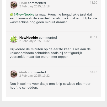
Hork
commented
#3.
10
2 February 2025, 16:18
NewNoobie
ja maar Frenchie benadrukte juist dat
een binnenzak de kwaliteit nadelig beÃ¯nvloedt. Hij liet de
wasmachine nog geen minuut draaien.
NewNoobie
commented
#3.
11
2 February 2025, 18:32
Hij voerde de minuten op de eerste keer is als aan de
kokosnootboom schudden zoals hij het figuurlijk
voorstelde maar dat waren met toppen
Hork
commented
#3.
12
2 February 2025, 19:22
Nou ik stel me voor dat je met knip sowieso niet meer
hoeft te schudden.