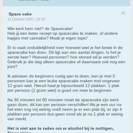
#1
Space cake
11 October 2007, 18:30
Wie kent hem niet? de Spacecake!
Heb jij een beter recept op spacecake te maken, of andere
hapjes met cannabis? Maak je eigen topic!
Er is vaak onduidelijkheid over hoeveel wiet je het beste in de
spacecake kan doen. Dit ligt aan een aantal dingen; Is het je
eerste keer? Hoeveel personen? hoe stoned wil je worden?
Gebruik je die dag alleen spacecake of daarnaast ook nog een
joint?
Ik adviseer de beginners rustig aan te doen, ben je met 3
personen kan je een leuke spacecake maken met ongeveer
12 gram wiet. Hieruit haal je bijvoorbeeld 12 plakken. 1 plak
per persoon (1 gram wiet) is goed om mee te beginnen.
Na 30 minuten tot 80 minuten moet de spacecake zijn werk
gaan doen, dit kan per persoon verschillen! Als je een uur na
het eten nog vrij weinig voelt neem je er een plak bij, er zijn 4
plakken per persoon dus geen nood als je na 1 plak er weinig
van merkt.
Het is niet aan te raden om er alcohol bij te nuttigen,