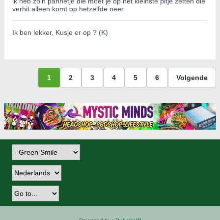
ik heb zo'n pannetje die moet je op het kleinste pitje zetten die
verhit alleen komt op hetzelfde neer
Ik ben lekker, Kusje er op ? (K)
1
2
3
4
5
6
Volgende