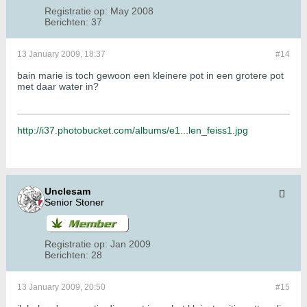
Registratie op:
May 2008
Berichten:
37
13 January 2009, 18:37
#14
bain marie is toch gewoon een kleinere pot in een grotere pot
met daar water in?
http://i37.photobucket.com/albums/e1...len_feiss1.jpg
Unclesam
Senior Stoner
Registratie op:
Jan 2009
Berichten:
28
13 January 2009, 20:50
#15