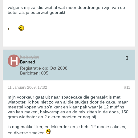
volgens mij zal die wiet al wat meer doordrongen zijn van de
boter als je boterwiet gebruikt
hobbyist
Banned
Registratie op:
Oct 2008
Berichten:
605
11 January 2009, 17:32
#11
mijn voorkeur gaat uit naar spacecake die gemaakt is met
wietboter, ik hou niet zo van al die stukjes door de cake, maar
meestal kopen we zo'n kant en klaar pak waar je 12 muffins
van kan maken, bakvormpjes en de mix zitten in de doos, 150
gram wietboter en 2 eieren moeten er nog bij..
is nog makkelijker, en lekkerder en je hebt 12 mooie cakejes,
en diverse smaken