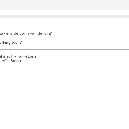
tzakje is de vorm van de joint?
erking toch?
 alsof" - Takketoelli
hen" - Bassie