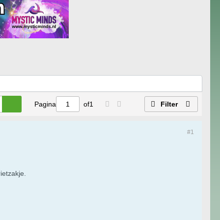
Pagina
of
1
Filter
#1
ietzakje.