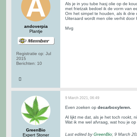
Als je in you tube hasj olie op de kou
met frietzak bedoel ik de vorm van e
Om het simpel te houden, als ik dri
Uiteraard wordt men olie verhit door
andoverpia
Mvg
Plantje
Registratie op:
Jul
2015
Berichten:
10
9 March 2021, 06:49
Even zoeken op
decarboxyleren.
Al lijkt me dat, als je het toch rookt, n
Wat ik me wel afvraag, wat hou je op d
GreenBio
Last edited by
GreenBio
;
9 March 20
Expert Stoner