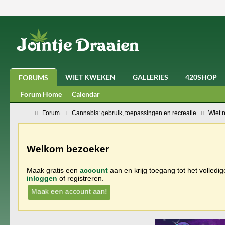
WIET KWEKEN
GALLERIES
420SHOP
FORUMS
Forum Home
Calendar
Forum
Cannabis: gebruik, toepassingen en recreatie
Wiet 
Welkom bezoeker
Maak gratis een
account
aan en krijg toegang tot het volledi
inloggen
of registreren.
Maak een account aan!