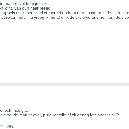
de manier typt kom je er zo.
en joint. Van dun naar breed.
e druppels over men vloei verspreid en hem dan opsmoor is de high mi
 het roken maar nu vroeg ik me af of ik de olie alvorens hem om de vlo
iet echt nodig....
ie koude manier over, pure wietolie of zit er nog iets anders bij ?
21, 06:54
.