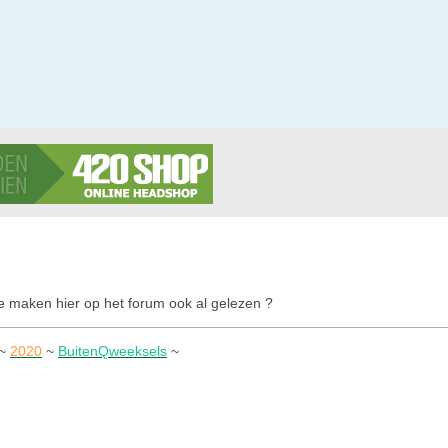
e maken hier op het forum ook al gelezen ?
~
2020
~
BuitenQweeksels
~