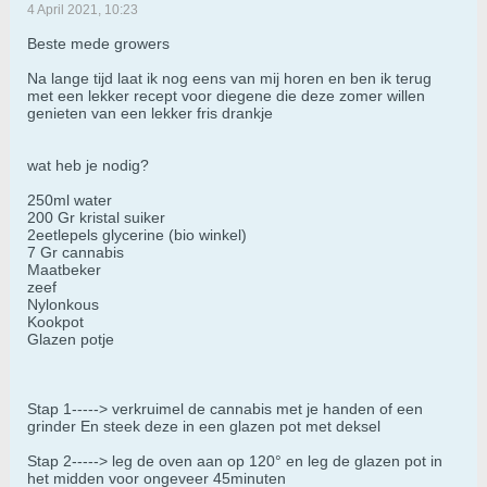
4 April 2021, 10:23
Beste mede growers
Na lange tijd laat ik nog eens van mij horen en ben ik terug
met een lekker recept voor diegene die deze zomer willen
genieten van een lekker fris drankje
wat heb je nodig?
250ml water
200 Gr kristal suiker
2eetlepels glycerine (bio winkel)
​​​​​​7 Gr cannabis
Maatbeker
zeef
Nylonkous
Kookpot
Glazen potje
Stap 1-----> verkruimel de cannabis met je handen of een
grinder En steek deze in een glazen pot met deksel
​​​​​​Stap 2-----> leg de oven aan op 120° en leg de glazen pot in
het midden voor ongeveer 45minuten