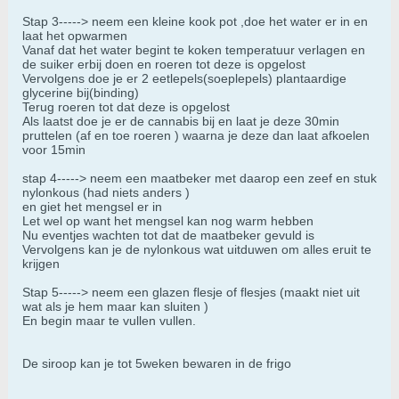
Stap 3-----> neem een kleine kook pot ,doe het water er in en
laat het opwarmen
Vanaf dat het water begint te koken temperatuur verlagen en
de suiker erbij doen en roeren tot deze is opgelost
Vervolgens doe je er 2 eetlepels(soeplepels) plantaardige
glycerine bij(binding)
Terug roeren tot dat deze is opgelost
Als laatst doe je er de cannabis bij en laat je deze 30min
pruttelen (af en toe roeren ) waarna je deze dan laat afkoelen
voor 15min
​​​​​stap 4-----> neem een maatbeker met daarop een zeef en stuk
nylonkous (had niets anders )
en giet het mengsel er in
Let wel op want het mengsel kan nog warm hebben
Nu eventjes wachten tot dat de maatbeker gevuld is
Vervolgens kan je de nylonkous wat uitduwen om alles eruit te
krijgen
Stap 5-----> neem een glazen flesje of flesjes (maakt niet uit
wat als je hem maar kan sluiten )
En begin maar te vullen vullen.
De siroop kan je tot 5weken bewaren in de frigo