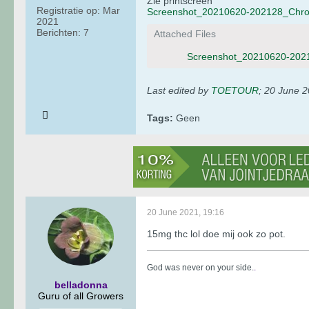
Zie printscreen
Registratie op:
Mar
Screenshot_20210620-202128_Chro
2021
Berichten:
7
Attached Files
Screenshot_20210620-202
Last edited by
TOETOUR
;
20 June 2
Tags:
Geen
20 June 2021, 19:16
15mg thc lol doe mij ook zo pot.
God was never on your side.
.
belladonna
Guru of all Growers