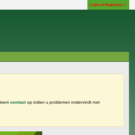
Login of Registreer
 Neem
contact
op indien u problemen ondervindt met