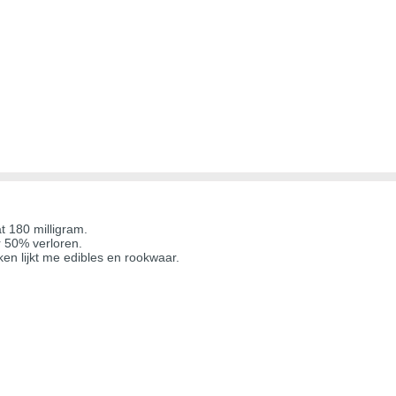
t 180 milligram.
er 50% verloren.
jken lijkt me edibles en rookwaar.