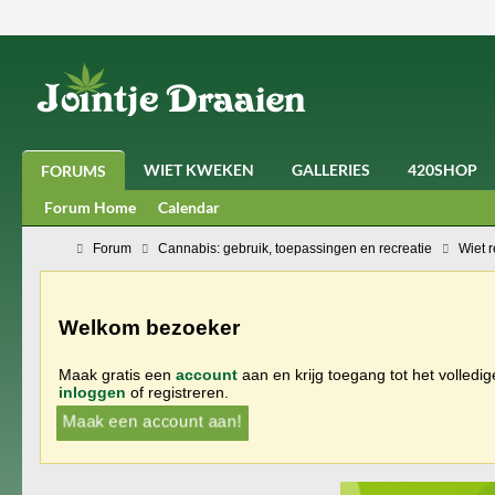
WIET KWEKEN
GALLERIES
420SHOP
FORUMS
Forum Home
Calendar
Forum
Cannabis: gebruik, toepassingen en recreatie
Wiet 
Welkom bezoeker
Maak gratis een
account
aan en krijg toegang tot het volledi
inloggen
of registreren.
Maak een account aan!