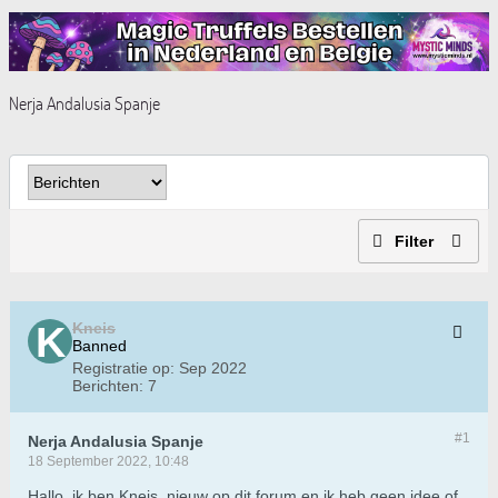
Nerja Andalusia Spanje
Filter
Kneis
Banned
Registratie op:
Sep 2022
Berichten:
7
#1
Nerja Andalusia Spanje
18 September 2022, 10:48
Hallo, ik ben Kneis, nieuw op dit forum en ik heb geen idee of