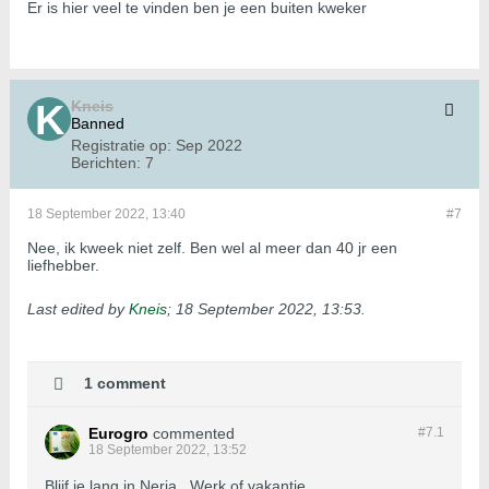
Er is hier veel te vinden ben je een buiten kweker
Kneis
Banned
Registratie op:
Sep 2022
Berichten:
7
18 September 2022, 13:40
#7
Nee, ik kweek niet zelf. Ben wel al meer dan 40 jr een
liefhebber.
Last edited by
Kneis
;
18 September 2022, 13:53
.
1 comment
Eurogro
commented
#7.
1
18 September 2022, 13:52
Blijf je lang in Nerja . Werk of vakantie