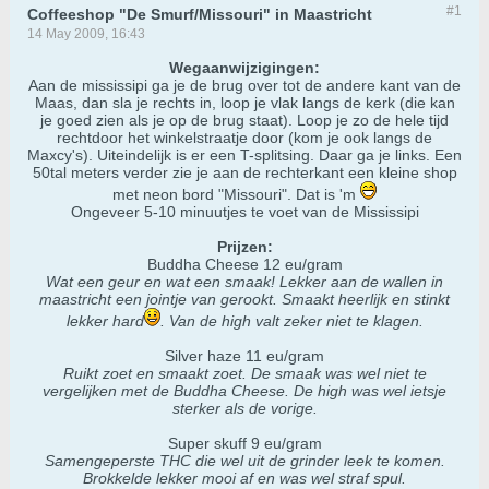
#1
Coffeeshop "De Smurf/Missouri" in Maastricht
14 May 2009, 16:43
Wegaanwijzigingen:
Aan de mississipi ga je de brug over tot de andere kant van de
Maas, dan sla je rechts in, loop je vlak langs de kerk (die kan
je goed zien als je op de brug staat). Loop je zo de hele tijd
rechtdoor het winkelstraatje door (kom je ook langs de
Maxcy's). Uiteindelijk is er een T-splitsing. Daar ga je links. Een
50tal meters verder zie je aan de rechterkant een kleine shop
met neon bord "Missouri". Dat is 'm
Ongeveer 5-10 minuutjes te voet van de Mississipi
Prijzen:
Buddha Cheese 12 eu/gram
Wat een geur en wat een smaak! Lekker aan de wallen in
maastricht een jointje van gerookt. Smaakt heerlijk en stinkt
lekker hard
. Van de high valt zeker niet te klagen.
Silver haze 11 eu/gram
Ruikt zoet en smaakt zoet. De smaak was wel niet te
vergelijken met de Buddha Cheese. De high was wel ietsje
sterker als de vorige.
Super skuff 9 eu/gram
Samengeperste THC die wel uit de grinder leek te komen.
Brokkelde lekker mooi af en was wel straf spul.