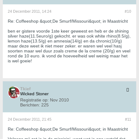
24 December 2011, 14:24
#10
Re: Coffeeshop &quot;De Smurf/Missouri&quot; in Maastricht
ben er gistere voorde 1ste keer geweest en heb er de shining
silver haze(11.5euro/g) gekocht. er was ook white rhino(8.5/g),
lemon haze(13.5/g) en amnesia(14/g) en da chronic(10/g)
maar deze weet ik niet meer zeker. er waren wel veel hasj
soorten maar wel duur zoals creme de la creme (20/g) en veel
rond de 10 euro. ik vond de hoeveelheid wel weinig maar het
is wel goeie!
Tkief
Wicked Stoner
Registratie op:
Nov 2010
Berichten:
225
24 December 2011, 21:45
#11
Re: Coffeeshop &quot;De Smurf/Missouri&quot; in Maastricht