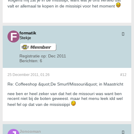
Volgens mij zat je in de missisipi, want wat je ons verteld dat
valt er allemaal te kopen in de missisipi voor het moment
formatik
Stekje
Registratie op:
Dec 2011
Berichten:
6
25 December 2011, 01:26
#12
Re: Coffeeshop &quot;De Smurf/Missouri&quot; in Maastricht
nee ben er heel zeker van dat het de missouri was want ben
recent niet bij de boten geweest. maar het menu leek idd wel
heel fel op dat van de mississippi
Joncoman