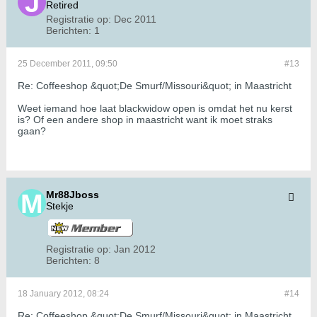
Retired
Registratie op:
Dec 2011
Berichten:
1
25 December 2011, 09:50
#13
Re: Coffeeshop &quot;De Smurf/Missouri&quot; in Maastricht
Weet iemand hoe laat blackwidow open is omdat het nu kerst
is? Of een andere shop in maastricht want ik moet straks
gaan?
Mr88Jboss
Stekje
Registratie op:
Jan 2012
Berichten:
8
18 January 2012, 08:24
#14
Re: Coffeeshop &quot;De Smurf/Missouri&quot; in Maastricht