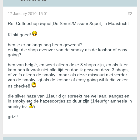
17 January 2010, 15:01
#2
Re: Coffeeshop &quot;De Smurf/Missouri&quot; in Maastricht
Klinkt goed!
ben je er onlangs nog heen geweest?
en ligt die shop evenver van de smoky als de kosbor of easy
going?
ben van belgië, en weet alleen deze 3 shops zijn, en als ik er
kom heb ik vaak niet alle tijd en doe ik gewoon deze 3 shops,
of zelfs alleen de smoky.. maar als deze missouri niet verder
van de smoky ligt als de kosbor of easy going wil ik die zeker
ns checke!!
die silver haze van 11eur d gr spreekt me wel aan, aangezien
in smoky etc de hazesoortjes zo duur zijn (14eur/gr amnesia in
smoky bv..
)
grtz!!