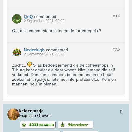
QnQ
commented
#3.
4
2 September 2021, 08:02
Oh, mijn commentaar is tegen de forumregels ?
Nederhigh
commented
#3.
5
2 September 2021, 08:28
Zucht...
Silas bedoelt iemand die de coffeeshops in
Tilburg kent omdat die daar woont. Niet iemand die zelf
verkoopt. Dan kan je immers beter iemand in de buurt
zoeken eh.. (gokje).. Iets met interpretatie ofzo. Kom op
mannen, hou 'm binnen..
kelderkastje
Exquisite Grower