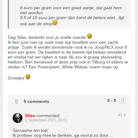
8 euro per gram voor een goed wietje, dat gaat hem
niet worden.
9.5 of 10 euro per gram dan komt de betere wiet...ligt
ook aan de shop
Dag Silas, bedankt voor je snelle reactie
Ik ben juist niet op zoek naar top kwaliteit voor een zacht
prijsje. Zoals ik eerder benoemde rook ik nu Joop/NLX voor 8
euro per gram. De kwaliteit is de laatste tijd helaas wisselend
en omdat het ver rijden is naar NL zou ik graag afwisseling
hebben. Ben benieuwd of deze prijs ook in Tilburg of elders te
vinden is? Een Powerplant, White Widow, noem maar op.
Groetjes
3 - 5
5 comments
Silas
commented
#3.
3
1 September 2021, 09:01
Sarcasme ten top!
Ik probeer nog mee te denken, ga vooral zo door....