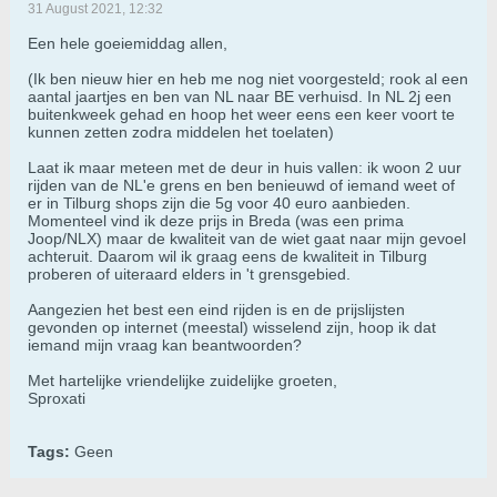
31 August 2021, 12:32
Een hele goeiemiddag allen,
(Ik ben nieuw hier en heb me nog niet voorgesteld; rook al een
aantal jaartjes en ben van NL naar BE verhuisd. In NL 2j een
buitenkweek gehad en hoop het weer eens een keer voort te
kunnen zetten zodra middelen het toelaten)
Laat ik maar meteen met de deur in huis vallen: ik woon 2 uur
rijden van de NL'e grens en ben benieuwd of iemand weet of
er in Tilburg shops zijn die 5g voor 40 euro aanbieden.
Momenteel vind ik deze prijs in Breda (was een prima
Joop/NLX) maar de kwaliteit van de wiet gaat naar mijn gevoel
achteruit. Daarom wil ik graag eens de kwaliteit in Tilburg
proberen of uiteraard elders in 't grensgebied.
Aangezien het best een eind rijden is en de prijslijsten
gevonden op internet (meestal) wisselend zijn, hoop ik dat
iemand mijn vraag kan beantwoorden?
Met hartelijke vriendelijke zuidelijke groeten,
Sproxati
Tags:
Geen