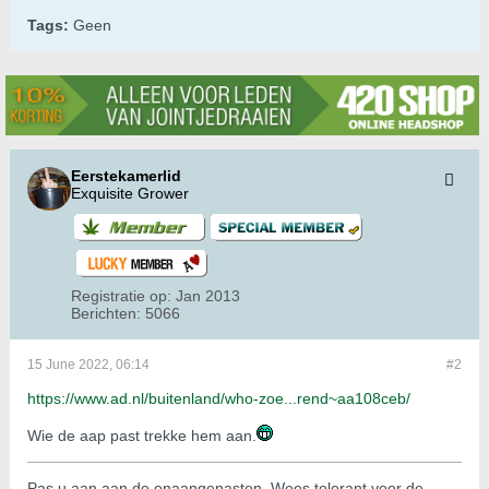
Tags:
Geen
Eerstekamerlid
Exquisite Grower
Registratie op:
Jan 2013
Berichten:
5066
15 June 2022, 06:14
#2
https://www.ad.nl/buitenland/who-zoe...rend~aa108ceb/
Wie de aap past trekke hem aan.
Pas u aan aan de onaangepasten. Wees tolerant voor de