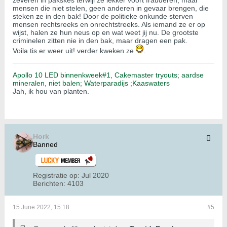
zeveren in pakskes terwijl ze lekker voort frauderen, maar
mensen die niet stelen, geen anderen in gevaar brengen, die
steken ze in den bak! Door de politieke onkunde sterven
mensen rechtsreeks en onrechtstreeks. Als iemand ze er op
wijst, halen ze hun neus op en wat weet jij nu. De grootste
criminelen zitten nie in den bak, maar dragen een pak.
Voila tis er weer uit! verder kweken ze
.
Apollo 10 LED binnenkweek#1,
Cakemaster tryouts
;
aardse
mineralen, niet balen;
Waterparadijs ;
Kaaswaters
Jah, ik hou van planten.
Hork
Banned
Registratie op:
Jul 2020
Berichten:
4103
15 June 2022, 15:18
#5