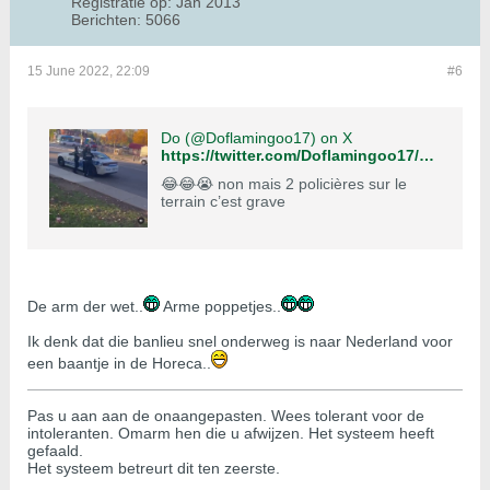
Registratie op:
Jan 2013
Berichten:
5066
15 June 2022, 22:09
#6
Do (@Doflamingoo17) on X
https://twitter.com/Doflamingoo17/status/1446895356076298249
😂😂😭 non mais 2 policières sur le
terrain c’est grave
De arm der wet..
Arme poppetjes..
Ik denk dat die banlieu snel onderweg is naar Nederland voor
een baantje in de Horeca..
Pas u aan aan de onaangepasten. Wees tolerant voor de
intoleranten. Omarm hen die u afwijzen. Het systeem heeft
gefaald.
Het systeem betreurt dit ten zeerste.