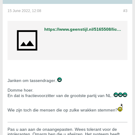
15 June 2022, 12:08
#3
https://www.geenstijl.nl/5165508/lichtgewicht/
Janken om tassendrager..
Domme hoer.
En dat is fractievoorzitter van de grootste partij van NL..
Wie zijn toch die mensen die op zulke wrakken stemmen?
Pas u aan aan de onaangepasten. Wees tolerant voor de
intoleranten. Omarm hen die u afwijzen. Het systeem heeft