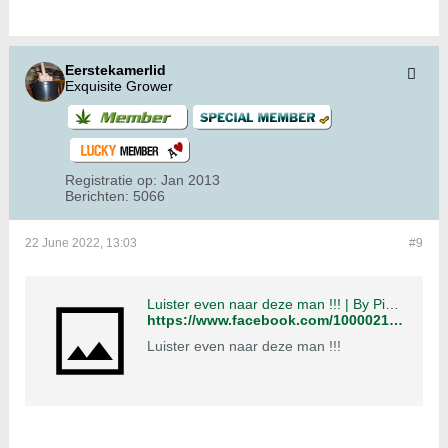
Eerstekamerlid
Exquisite Grower
Registratie op:
Jan 2013
Berichten:
5066
22 June 2022, 13:03
#9
Luister even naar deze man !!! | By Piet | Facebook
https://www.facebook.com/100002186161832/videos/luister-even-naar-deze-man-/2713341318748714/
Luister even naar deze man !!!