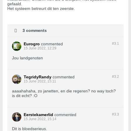
gefaald.
Het systeem betreurt dit ten zeerste.
3 comments
Eurogro
commented
#3.
1
15 June 2022, 12:29
Jou landgenoten
TegridyRandy
commented
#3.
2
15 June 2022, 15:11
aaaahahaha, zo janetten, en die regeren? no way toch?
is dit echt? :O
Eerstekamerlid
commented
#3.
3
15 June 2022, 15:14
Dit is bloedserieus.