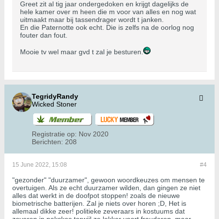
Greet zit al tig jaar ondergedoken en krijgt dagelijks de
hele kamer over m heen die m voor van alles en nog wat
uitmaakt maar bij tassendrager wordt t janken.
En die Paternotte ook echt. Die is zelfs na de oorlog nog
fouter dan fout.
Mooie tv wel maar gvd t zal je besturen.
TegridyRandy
Wicked Stoner
Registratie op:
Nov 2020
Berichten:
208
15 June 2022, 15:08
#4
"gezonder" "duurzamer", gewoon woordkeuzes om mensen te
overtuigen. Als ze echt duurzamer wilden, dan gingen ze niet
alles dat werkt in de doofpot stoppen! zoals de nieuwe
biometrische batterijen. Zal je niets over horen ;D, Het is
allemaal dikke zeer! politieke zeveraars in kostuums dat