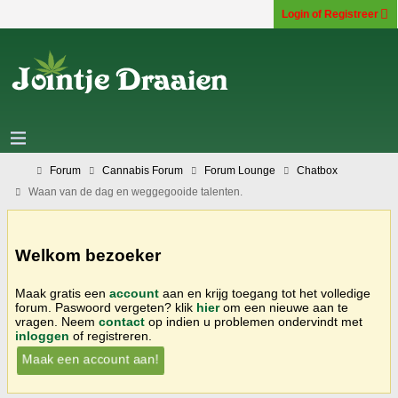
Login of Registreer
Forum
Cannabis Forum
Forum Lounge
Chatbox
Waan van de dag en weggegooide talenten.
Welkom bezoeker
Maak gratis een
account
aan en krijg toegang tot het volledige
forum. Paswoord vergeten? klik
hier
om een nieuwe aan te
vragen. Neem
contact
op indien u problemen ondervindt met
inloggen
of registreren.
Maak een account aan!