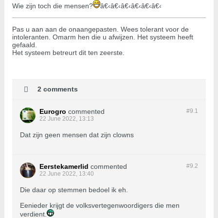
Wie zijn toch die mensen?
â€‹â€‹â€‹â€‹â€‹â€‹
Pas u aan aan de onaangepasten. Wees tolerant voor de
intoleranten. Omarm hen die u afwijzen. Het systeem heeft
gefaald.
Het systeem betreurt dit ten zeerste.
2 comments
Eurogro
commented
#9.
1
22 June 2022, 13:13
Dat zijn geen mensen dat zijn clowns
Eerstekamerlid
commented
#9.
2
22 June 2022, 13:40
Die daar op stemmen bedoel ik eh.
Eenieder krijgt de volksvertegenwoordigers die men
verdient.