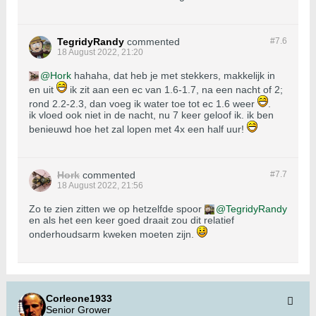
TegridyRandy
commented
#7.
6
18 August 2022, 21:20
Hork
hahaha, dat heb je met stekkers, makkelijk in
en uit
ik zit aan een ec van 1.6-1.7, na een nacht of 2;
rond 2.2-2.3, dan voeg ik water toe tot ec 1.6 weer
.
ik vloed ook niet in de nacht, nu 7 keer geloof ik. ik ben
benieuwd hoe het zal lopen met 4x een half uur!
Hork
commented
#7.
7
18 August 2022, 21:56
Zo te zien zitten we op hetzelfde spoor
TegridyRandy
en als het een keer goed draait zou dit relatief
onderhoudsarm kweken moeten zijn.
Corleone1933
Senior Grower