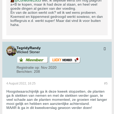
Corleone1933
wel, ik twijfelde eerst om nog plagron
a+B te kopen, maar ik had deze al staan, en heel veel
goede dingen al gezien van der voeding.
En van de action werkt ook? wil ik wel eens proberen.
Koemest en kippenmest gedroogd werkt sowieso, en dan
koffiegruis e.d. werkt super! Maar dat vind ik voor buiten
haha.
TegridyRandy
Wicked Stoner
Registratie op:
Nov 2020
Berichten:
208
4 August 2022, 16:25
#5
Hoogstwaarschijnlijk ga ik deze kweek stopzetten, de planten
ga ik stekken van nemen en met de stekken verder gaan, te
veel schade aan de planten momenteel, ze groeien niet langer
mooi gelijk en hebben een aanzienlijke achterstand.
MAAR ik ga in dit kweekverslag gewoon verder doen!