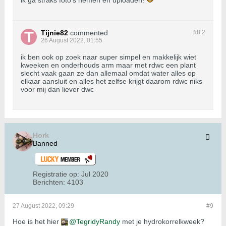
Tijnie82
commented
#8.
2
26 August 2022, 01:55
ik ben ook op zoek naar super simpel en makkelijk wiet
kweeken en onderhouds arm maar met rdwc een plant
slecht vaak gaan ze dan allemaal omdat water alles op
elkaar aansluit en alles het zelfse krijgt daarom rdwc niks
voor mij dan liever dwc
Hork
Banned
Registratie op:
Jul 2020
Berichten:
4103
27 August 2022, 09:29
#9
Hoe is het hier
TegridyRandy
met je hydrokorrelkweek?