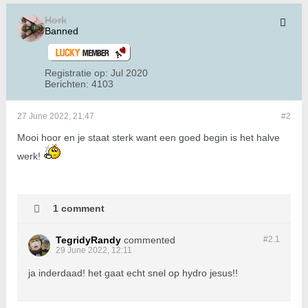
Hork
Banned
Registratie op:
Jul 2020
Berichten:
4103
27 June 2022, 21:47
#2
Mooi hoor en je staat sterk want een goed begin is het halve
werk!
1 comment
TegridyRandy
commented
#2.
1
29 June 2022, 12:11
ja inderdaad! het gaat echt snel op hydro jesus!!