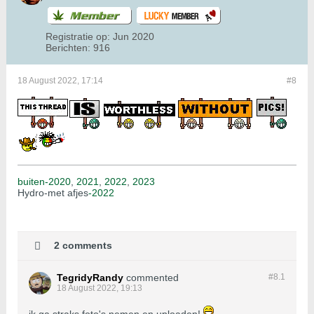
Registratie op:
Jun 2020
Berichten:
916
18 August 2022, 17:14
#8
buiten-2020
,
2021
,
2022
,
2023
Hydro-met afjes
-2022
2 comments
TegridyRandy
commented
#8.
1
18 August 2022, 19:13
ik ga straks foto's nemen en uploaden!