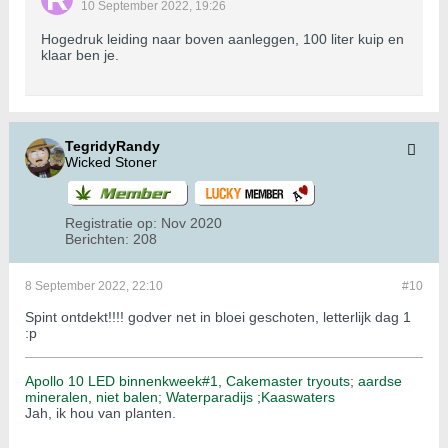
10 September 2022, 19:26
Hogedruk leiding naar boven aanleggen, 100 liter kuip en
klaar ben je.
TegridyRandy
Wicked Stoner
Registratie op:
Nov 2020
Berichten:
208
8 September 2022, 22:10
#10
Spint ontdekt!!!! godver net in bloei geschoten, letterlijk dag 1
:p
Apollo 10 LED binnenkweek#1,
Cakemaster tryouts
;
aardse
mineralen, niet balen;
Waterparadijs ;
Kaaswaters
Jah, ik hou van planten.