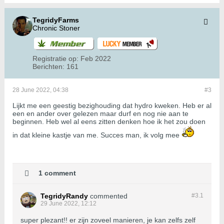
TegridyFarms
Chronic Stoner
Registratie op:
Feb 2022
Berichten:
161
28 June 2022, 04:38
#3
Lijkt me een geestig bezighouding dat hydro kweken. Heb er al
een en ander over gelezen maar durf en nog nie aan te
beginnen. Heb wel al eens zitten denken hoe ik het zou doen
in dat kleine kastje van me. Succes man, ik volg mee
1 comment
TegridyRandy
commented
#3.
1
29 June 2022, 12:12
super plezant!! er zijn zoveel manieren, je kan zelfs zelf