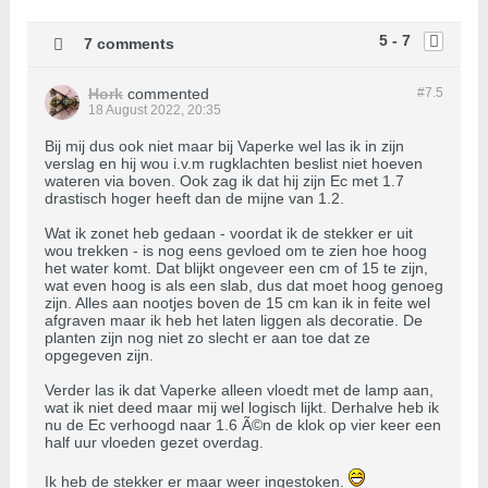
5 - 7
7 comments
Hork
commented
#7.
5
18 August 2022, 20:35
Bij mij dus ook niet maar bij Vaperke wel las ik in zijn
verslag en hij wou i.v.m rugklachten beslist niet hoeven
wateren via boven. Ook zag ik dat hij zijn Ec met 1.7
drastisch hoger heeft dan de mijne van 1.2.
Wat ik zonet heb gedaan - voordat ik de stekker er uit
wou trekken - is nog eens gevloed om te zien hoe hoog
het water komt. Dat blijkt ongeveer een cm of 15 te zijn,
wat even hoog is als een slab, dus dat moet hoog genoeg
zijn. Alles aan nootjes boven de 15 cm kan ik in feite wel
afgraven maar ik heb het laten liggen als decoratie. De
planten zijn nog niet zo slecht er aan toe dat ze
opgegeven zijn.
Verder las ik dat Vaperke alleen vloedt met de lamp aan,
wat ik niet deed maar mij wel logisch lijkt. Derhalve heb ik
nu de Ec verhoogd naar 1.6 Ã©n de klok op vier keer een
half uur vloeden gezet overdag.
Ik heb de stekker er maar weer ingestoken.