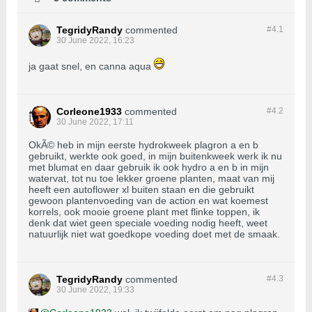
TegridyRandy
commented
#4.
1
30 June 2022, 16:23
ja gaat snel, en canna aqua
Corleone1933
commented
#4.
2
30 June 2022, 17:11
OkÃ© heb in mijn eerste hydrokweek plagron a en b
gebruikt, werkte ook goed, in mijn buitenkweek werk ik nu
met blumat en daar gebruik ik ook hydro a en b in mijn
watervat, tot nu toe lekker groene planten, maat van mij
heeft een autoflower xl buiten staan en die gebruikt
gewoon plantenvoeding van de action en wat koemest
korrels, ook mooie groene plant met flinke toppen, ik
denk dat wiet geen speciale voeding nodig heeft, weet
natuurlijk niet wat goedkope voeding doet met de smaak.
TegridyRandy
commented
#4.
3
30 June 2022, 19:33