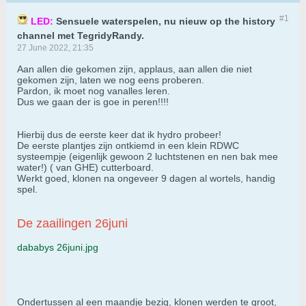
#1
LED:
Sensuele waterspelen, nu nieuw op the history
channel met TegridyRandy.
27 June 2022, 21:35
Aan allen die gekomen zijn, applaus, aan allen die niet
gekomen zijn, laten we nog eens proberen.
Pardon, ik moet nog vanalles leren.
Dus we gaan der is goe in peren!!!!
Hierbij dus de eerste keer dat ik hydro probeer!
De eerste plantjes zijn ontkiemd in een klein RDWC
systeempje (eigenlijk gewoon 2 luchtstenen en nen bak mee
water!) ( van GHE) cutterboard.
Werkt goed, klonen na ongeveer 9 dagen al wortels, handig
spel.
De zaailingen 26juni
dababys 26juni.jpg
Ondertussen al een maandje bezig, klonen werden te groot,