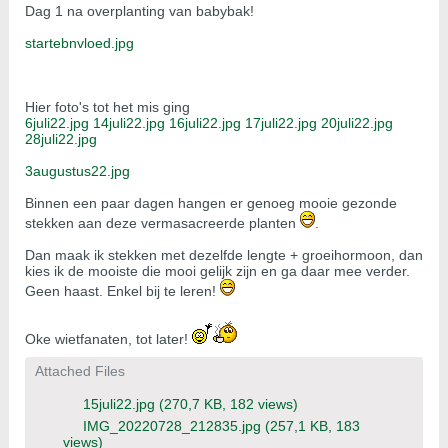
Dag 1 na overplanting van babybak!
startebnvloed.jpg
Hier foto's tot het mis ging
6juli22.jpg
14juli22.jpg
16juli22.jpg
17juli22.jpg
20juli22.jpg
28juli22.jpg
3augustus22.jpg
Binnen een paar dagen hangen er genoeg mooie gezonde
stekken aan deze vermasacreerde planten
.
Dan maak ik stekken met dezelfde lengte + groeihormoon, dan
kies ik de mooiste die mooi gelijk zijn en ga daar mee verder.
Geen haast. Enkel bij te leren!
Oke wietfanaten, tot later!
Attached Files
15juli22.jpg
(270,7 KB, 182 views)
IMG_20220728_212835.jpg
(257,1 KB, 183
views)