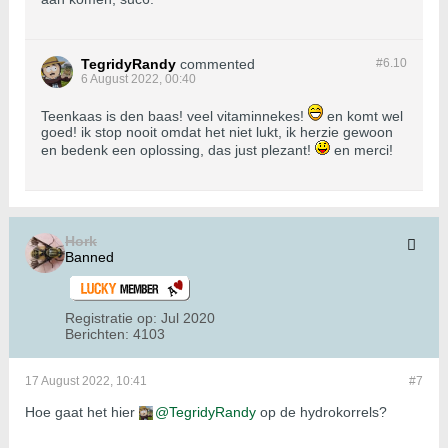
TegridyRandy
commented
#6.
10
6 August 2022, 00:40
Teenkaas is den baas! veel vitaminnekes!
en komt wel
goed! ik stop nooit omdat het niet lukt, ik herzie gewoon
en bedenk een oplossing, das just plezant!
en merci!
Hork
Banned
Registratie op:
Jul 2020
Berichten:
4103
17 August 2022, 10:41
#7
Hoe gaat het hier
TegridyRandy
op de hydrokorrels?