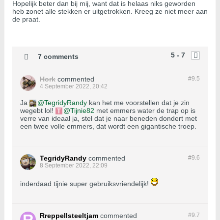
Hopelijk beter dan bij mij, want dat is helaas niks geworden
heb zonet alle stekken er uitgetrokken. Kreeg ze niet meer aan
de praat.
5 - 7
7 comments
Hork
commented
#9.
5
4 September 2022, 20:42
Ja
TegridyRandy
kan het me voorstellen dat je zin
wegebt lol!
Tijnie82
met emmers water de trap op is
verre van ideaal ja, stel dat je naar beneden dondert met
een twee volle emmers, dat wordt een gigantische troep.
TegridyRandy
commented
#9.
6
8 September 2022, 22:09
inderdaad tijnie super gebruiksvriendelijk!
Rreppellsteeltjam
commented
#9.
7