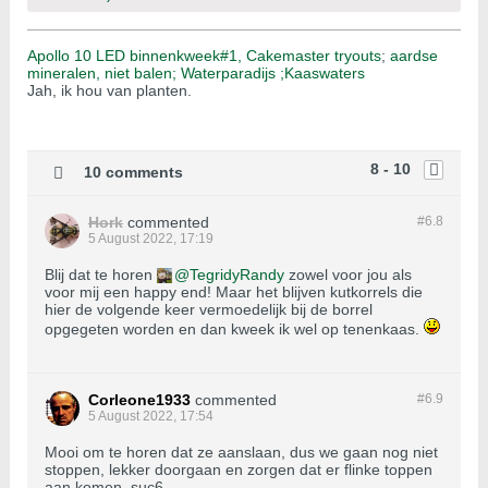
Apollo 10 LED binnenkweek#1,
Cakemaster tryouts
;
aardse
mineralen, niet balen;
Waterparadijs ;
Kaaswaters
Jah, ik hou van planten.
8 - 10
10 comments
Hork
commented
#6.
8
5 August 2022, 17:19
Blij dat te horen
TegridyRandy
zowel voor jou als
voor mij een happy end! Maar het blijven kutkorrels die
hier de volgende keer vermoedelijk bij de borrel
opgegeten worden en dan kweek ik wel op tenenkaas.
Corleone1933
commented
#6.
9
5 August 2022, 17:54
Mooi om te horen dat ze aanslaan, dus we gaan nog niet
stoppen, lekker doorgaan en zorgen dat er flinke toppen
aan komen, suc6.