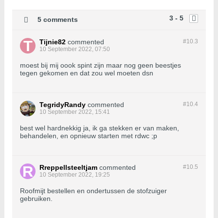
3 - 5
5 comments
Tijnie82
commented
#10.
3
10 September 2022, 07:50
moest bij mij oook spint zijn maar nog geen beestjes
tegen gekomen en dat zou wel moeten dsn
TegridyRandy
commented
#10.
4
10 September 2022, 15:41
best wel hardnekkig ja, ik ga stekken er van maken,
behandelen, en opnieuw starten met rdwc ;p
Rreppellsteeltjam
commented
#10.
5
10 September 2022, 19:25
Roofmijt bestellen en ondertussen de stofzuiger
gebruiken.