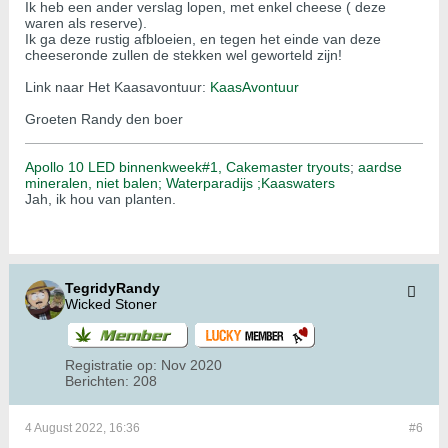
Ik heb een ander verslag lopen, met enkel cheese ( deze
waren als reserve).
Ik ga deze rustig afbloeien, en tegen het einde van deze
cheeseronde zullen de stekken wel geworteld zijn!
Link naar Het Kaasavontuur:
KaasAvontuur
Groeten Randy den boer
Apollo 10 LED binnenkweek#1,
Cakemaster tryouts
;
aardse
mineralen, niet balen;
Waterparadijs ;
Kaaswaters
Jah, ik hou van planten.
TegridyRandy
Wicked Stoner
Registratie op:
Nov 2020
Berichten:
208
4 August 2022, 16:36
#6