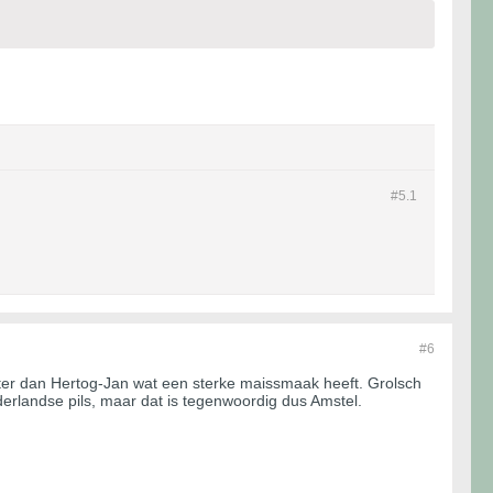
#5.
1
#6
 beter dan Hertog-Jan wat een sterke maissmaak heeft. Grolsch
erlandse pils, maar dat is tegenwoordig dus Amstel.