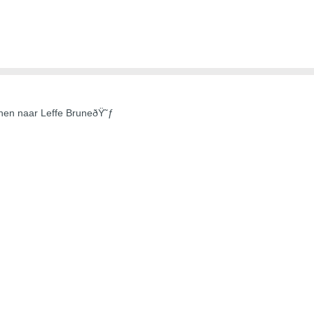
hen naar Leffe BruneðŸ˜ƒ