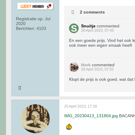
2 comments
Registratie op:
Jul
2020
Snuitje
commented
Berichten:
4103
26 April 2023, 07:45
En een goede prijs. Vind het ook l
ook meer een eigen smaak heeft
Hork
commented
26 April 2023, 07:52
Klopt de prijs is ook goed, wat dat 
25 April 2023, 17:28
IMG_20230413_131804.jpg
BACANH