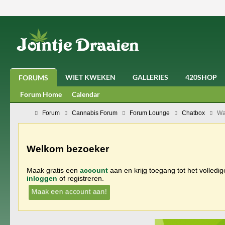
WIET KWEKEN
GALLERIES
420SHOP
FORUMS
Forum Home
Calendar
Forum
Cannabis Forum
Forum Lounge
Chatbox
Wa
Welkom bezoeker
Maak gratis een
account
aan en krijg toegang tot het volledi
inloggen
of registreren.
Maak een account aan!