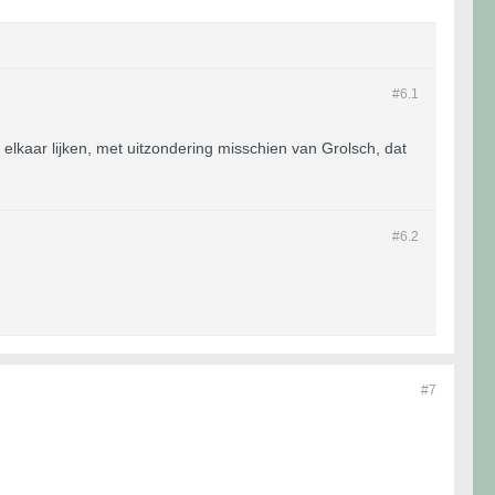
#6.
1
elkaar lijken, met uitzondering misschien van Grolsch, dat
#6.
2
#7