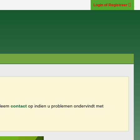
Login of Registreer
 Neem
contact
op indien u problemen ondervindt met