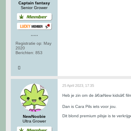
Captain fantasy
Senior Grower
Registratie op:
May
2020
Berichten:
853
25 April 2023, 17:35
Heb je zin om de â€œNew kidsâ€ films
Dan is Cara Pils iets voor jou.
Dit blond premium pilsje is te verkrij
NewNoobie
Ultra Grower