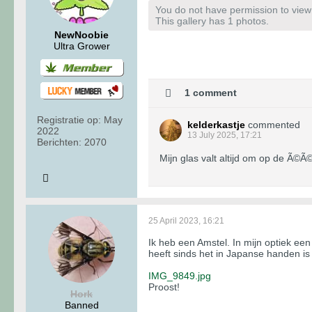
You do not have permission to view t
This gallery has 1 photos.
NewNoobie
Ultra Grower
1 comment
Registratie op:
May
kelderkastje
commented
2022
13 July 2025, 17:21
Berichten:
2070
Mijn glas valt altijd om op de Ã©Ã
25 April 2023, 16:21
Ik heb een Amstel. In mijn optiek ee
heeft sinds het in Japanse handen is
IMG_9849.jpg
Proost!
Hork
Banned