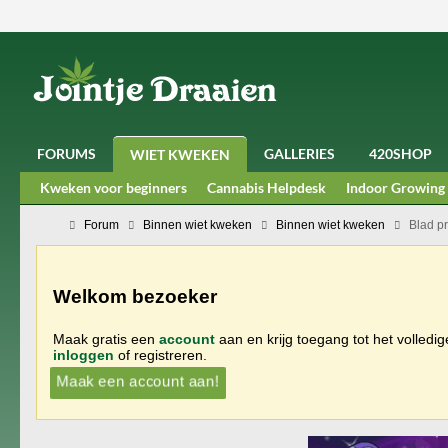
FORUMS
GALLERIES
420SHOP
WIET KWEKEN
Kweken voor beginners
Cannabis Helpdesk
Indoor Growing
Forum
Binnen wiet kweken
Binnen wiet kweken
Blad p
Welkom bezoeker
Maak gratis een
account
aan en krijg toegang tot het volledi
inloggen
of registreren.
Maak een account aan!