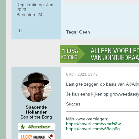
Registratie op:
Jan
2023
Berichten:
24
Tags:
Geen
6 April 2023, 13:42
Lastig te zeggen op basis van Ã©Ã©n 
Je kan eens kijken op growweedaesy
Succes!
Spacende
Hollander
Son of the Bong
Mijn kweekverslagen:
https://tinyurl.com/yxmrfs8w
https://tinyurl.com/y69gjs6g