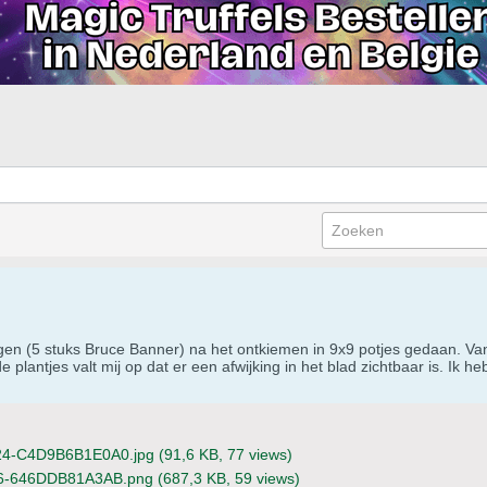
gen (5 stuks Bruce Banner) na het ontkiemen in 9x9 potjes gedaan. Va
e plantjes valt mij op dat er een afwijking in het blad zichtbaar is. Ik 
4-C4D9B6B1E0A0.jpg
(91,6 KB, 77 views)
6-646DDB81A3AB.png
(687,3 KB, 59 views)