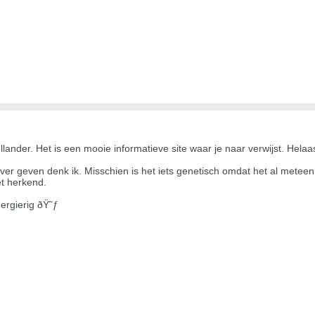
ander. Het is een mooie informatieve site waar je naar verwijst. Helaas 
 over geven denk ik. Misschien is het iets genetisch omdat het al meteen
et herkend.
ergierig ðŸ˜ƒ