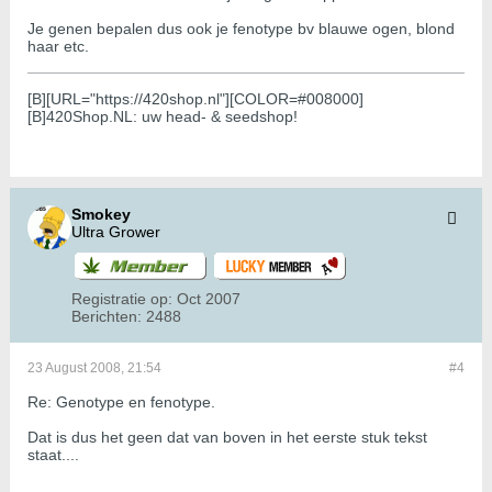
Je genen bepalen dus ook je fenotype bv blauwe ogen, blond
haar etc.
[B][URL="https://420shop.nl"][COLOR=#008000]
[B]420Shop.NL: uw head- & seedshop!
Smokey
Ultra Grower
Registratie op:
Oct 2007
Berichten:
2488
23 August 2008, 21:54
#4
Re: Genotype en fenotype.
Dat is dus het geen dat van boven in het eerste stuk tekst
staat....