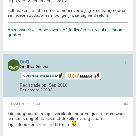
Ik ga voor 8 cob in een 1.2x1.2
zelf maken zodat je de cob mooi evenwijdig kunt hangen waar
ze moeten zodat alles mooi gelijkwaardig verdeeld is
Haze kweek #1
,
Haze kweek #2
,
Indica/sativa
,
weske's indoor
garden
QnQ
Godlike Grower
Registratie op:
Sep 2010
Berichten:
26093
30 April 2019, 19:41
#4
Titel aangepast en topic verplaatst naar het juiste forum waar
minstens nog 50 topics met dezelfde vraag staan.
Tipje: lees eens rond in dit forum