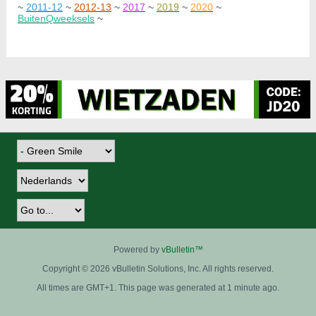
~
2011-12
~
2012-13
~
2017
~
2019
~
2020
~
BuitenQweeksels
~
Powered by
vBulletin™
Copyright © 2026 vBulletin Solutions, Inc. All rights reserved.
All times are GMT+1. This page was generated at 1 minute ago.