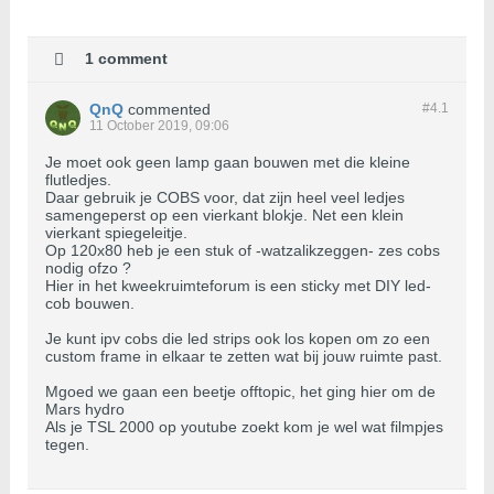
1 comment
QnQ
commented
#4.
1
11 October 2019, 09:06
Je moet ook geen lamp gaan bouwen met die kleine
flutledjes.
Daar gebruik je COBS voor, dat zijn heel veel ledjes
samengeperst op een vierkant blokje. Net een klein
vierkant spiegeleitje.
Op 120x80 heb je een stuk of -watzalikzeggen- zes cobs
nodig ofzo ?
Hier in het kweekruimteforum is een sticky met DIY led-
cob bouwen.
Je kunt ipv cobs die led strips ook los kopen om zo een
custom frame in elkaar te zetten wat bij jouw ruimte past.
Mgoed we gaan een beetje offtopic, het ging hier om de
Mars hydro
Als je TSL 2000 op youtube zoekt kom je wel wat filmpjes
tegen.