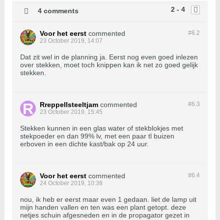
2 - 4
4 comments
Voor het eerst
commented
#6.
2
23 October 2019, 14:07
Dat zit wel in de planning ja. Eerst nog even goed inlezen
over stekken, moet toch knippen kan ik net zo goed gelijk
stekken.
Rreppellsteeltjam
commented
#6.
3
23 October 2019, 15:45
Stekken kunnen in een glas water of stekblokjes met
stekpoeder en dan 99% lv, met een paar tl buizen
erboven in een dichte kast/bak op 24 uur.
Voor het eerst
commented
#6.
4
24 October 2019, 10:38
nou, ik heb er eerst maar even 1 gedaan. liet de lamp uit
mijn handen vallen en ten was een plant getopt. deze
netjes schuin afgesneden en in de propagator gezet in