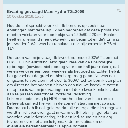
#1
Ervaring gevraagd Mars Hydro TSL2000
10 October 2019, 15:50
Nou de titel spreekt voor zich. Ik ben dus op zoek naar
ervaringen met deze lap. Ik heb begrepen dat deze prima zou
moeten volstaan voor een hokje van 120x80x220cm. Echter
heeft er al iemand mee gekweekt van begin tot einde? En was
je tevreden? Wat was het resultaat t.o.v. bijvoorbeeld HPS of
TL?
De reden van mijn vraag: Ik kweek nu onder 300W TL en met
60W LED bijverlichting. Nog geen idee van de uiteindelijke
opbrengst (sowieso niet genoeg voor een half jaar roken), dat
weten we over een paar weekjes als het goed is. Echter heb ik
het gevoel dat de groei en bloei erg traag gaan. Nu was dat
enigszins te voorzien met slechts 300W. Echter ben ik van plan
om direct na het oogsten hiervan een nieuwe kweek te zetten
en op basis van mijn ervaringen met deze kweek enkele zaken
aan te passen waaronder vooral de verlichting.
Ik kom steeds terug bij HPS maar het idee van hitte (en de
beheersbaarheid hiervan in de zomer) staat mij niet zo aan.
Daarnaast heb ik ooit geleerd dat alle energie die niet omgezet
wordt in licht verloren gaat in warmte. Ik heb mijn gehele huis
voorzien van ledverlichting, heb een led-sauna en ben erg
tevreden over het aansluitgemak, de prestaties en de
eventuele bedienbaarheid via apple homekit.