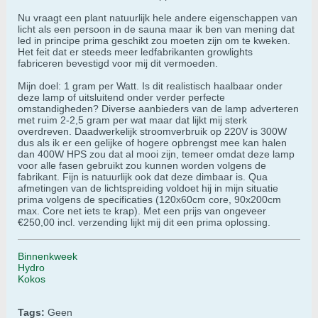
Nu vraagt een plant natuurlijk hele andere eigenschappen van
licht als een persoon in de sauna maar ik ben van mening dat
led in principe prima geschikt zou moeten zijn om te kweken.
Het feit dat er steeds meer ledfabrikanten growlights
fabriceren bevestigd voor mij dit vermoeden.
Mijn doel: 1 gram per Watt. Is dit realistisch haalbaar onder
deze lamp of uitsluitend onder verder perfecte
omstandigheden? Diverse aanbieders van de lamp adverteren
met ruim 2-2,5 gram per wat maar dat lijkt mij sterk
overdreven. Daadwerkelijk stroomverbruik op 220V is 300W
dus als ik er een gelijke of hogere opbrengst mee kan halen
dan 400W HPS zou dat al mooi zijn, temeer omdat deze lamp
voor alle fasen gebruikt zou kunnen worden volgens de
fabrikant. Fijn is natuurlijk ook dat deze dimbaar is. Qua
afmetingen van de lichtspreiding voldoet hij in mijn situatie
prima volgens de specificaties (120x60cm core, 90x200cm
max. Core net iets te krap). Met een prijs van ongeveer
€250,00 incl. verzending lijkt mij dit een prima oplossing.
Binnenkweek
Hydro
Kokos
Tags:
Geen