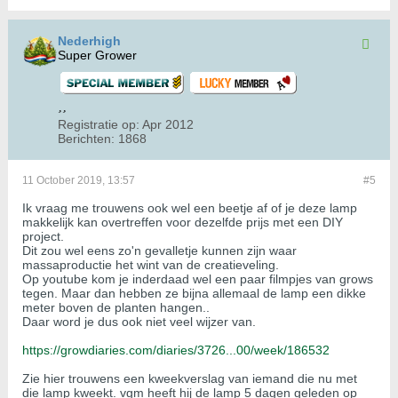
Nederhigh
Super Grower
Registratie op:
Apr 2012
Berichten:
1868
11 October 2019, 13:57
#5
Ik vraag me trouwens ook wel een beetje af of je deze lamp
makkelijk kan overtreffen voor dezelfde prijs met een DIY
project.
Dit zou wel eens zo'n gevalletje kunnen zijn waar
massaproductie het wint van de creatieveling.
Op youtube kom je inderdaad wel een paar filmpjes van grows
tegen. Maar dan hebben ze bijna allemaal de lamp een dikke
meter boven de planten hangen..
Daar word je dus ook niet veel wijzer van.
https://growdiaries.com/diaries/3726...00/week/186532
Zie hier trouwens een kweekverslag van iemand die nu met
die lamp kweekt. vgm heeft hij de lamp 5 dagen geleden op