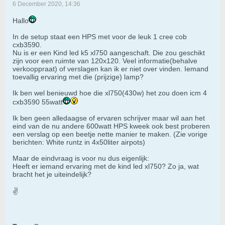
6 December 2020, 14:36
Hallo
In de setup staat een HPS met voor de leuk 1 cree cob
cxb3590.
Nu is er een Kind led k5 xl750 aangeschaft. Die zou geschikt
zijn voor een ruimte van 120x120. Veel informatie(behalve
verkooppraat) of verslagen kan ik er niet over vinden. Iemand
toevallig ervaring met die (prijzige) lamp?
Ik ben wel benieuwd hoe die xl750(430w) het zou doen icm 4
cxb3590 55watt
Ik ben geen alledaagse of ervaren schrijver maar wil aan het
eind van de nu andere 600watt HPS kweek ook best proberen
een verslag op een beetje nette manier te maken. (Zie vorige
berichten: White runtz in 4x50liter airpots)
Maar de eindvraag is voor nu dus eigenlijk:
Heeft er iemand ervaring met de kind led xl750? Zo ja, wat
bracht het je uiteindelijk?
✌