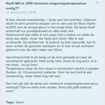
#1
Heeft MH ts 1000 minimum omgevingstemperatuur
nodig??
31 January 2021, 08:40
Ik ben nieuwe kweektentje + lamp aan het inrichten. Gisteren
dacht ik eens proef te draaien om te zien wat de Mars Hydro
ts1000 met de temperatuur in het tentje doet. De lamp heeft
anderhalf uur proefgedraaid en alles leek oké.
Gisteravond laat wilde ik een paar foto’s maken en wilde de
lamp aan doen, maar die hield zich dood. Wat ik ook
probeerde, hij vertikte het. Ik balend op bed natuurlijk, kan ik
weer achter de garantie aanlopen en ik heb al wat verhalen
gehoord over de after sales van Mars.
Vanochtend heb ik de lamp uit de tent gehaald en naar de
woonkamer gebracht. Half uurtje later check ik nog eens of ie
het doet....en ja hoor!
Temperatuur waar de tent staat is momenteel slechts 4 graden
(buiten -6). Onverwarmd zoldertje. Voor de tent heb ik wel
verwarming, maar staat nog niet aan.
Kan het zijn dat de lamp een minimum omgevingstemperatuur
verlangt? Kan er niets over vinden. Komt dat jullie bekend
voor?
Tags:
Geen