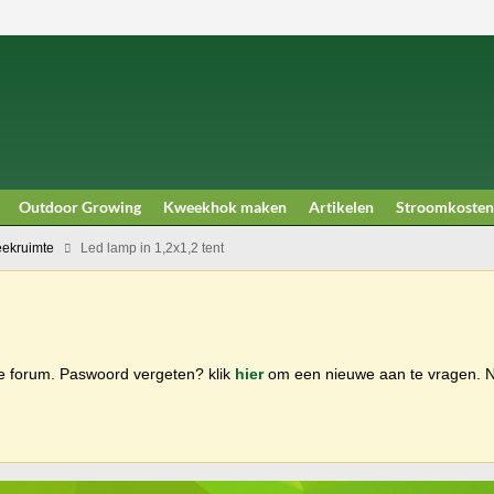
Outdoor Growing
Kweekhok maken
Artikelen
Stroomkosten
ekruimte
Led lamp in 1,2x1,2 tent
ge forum. Paswoord vergeten? klik
hier
om een nieuwe aan te vragen.