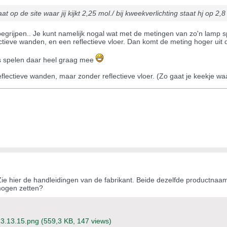
at op de site waar jij kijkt 2,25 mol./ bij kweekverlichting staat hj op 2,8
e begrijpen.. Je kunt namelijk nogal wat met de metingen van zo'n lamp s
ectieve wanden, en een reflectieve vloer. Dan komt de meting hoger u
rs spelen daar heel graag mee
lectieve wanden, maar zonder reflectieve vloer. (Zo gaat je keekje waars
ie hier de handleidingen van de fabrikant. Beide dezelfde productnaam
mogen zetten?
13.13.15.png
(559,3 KB, 147 views)