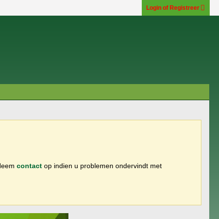
Login of Registreer
 Neem
contact
op indien u problemen ondervindt met