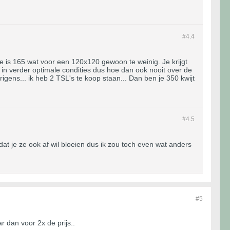
#4.
4
e is 165 wat voor een 120x120 gewoon te weinig. Je krijgt
d in verder optimale condities dus hoe dan ook nooit over de
igens... ik heb 2 TSL's te koop staan... Dan ben je 350 kwijt
#4.
5
t je ze ook af wil bloeien dus ik zou toch even wat anders
#5
 dan voor 2x de prijs..