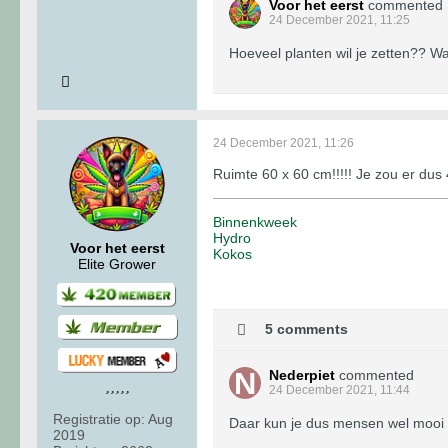
Voor het eerst
commented
24 December 2021, 11:25
Hoeveel planten wil je zetten?? Wa
24 December 2021, 11:26
Ruimte 60 x 60 cm!!!!! Je zou er du
Binnenkweek
Hydro
Voor het eerst
Kokos
Elite Grower
5 comments
Nederpiet
commented
24 December 2021, 11:44
Registratie op:
Aug
Daar kun je dus mensen wel mooi m
2019