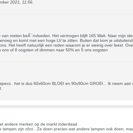
mber 2021, 11:56
.
ze van meten beÃ¯nvloeden. Het vermogen blijft 165 Watt. Naar mijn ide
 genoeg en komt met een hoge LV te zitten. Buiten dat kom je uitsluiten
ns. Het heeft natuurlijk een reden waarom je er weinig over leest. Over
n ons of 8 oogsten of dimmen naar 50% en 5 ons oogsten
 specs.. het is dus 60x60cm BLOEI en 90x90cm GROEI... Ik neem aan da
t.
met andere merken op de markt inderdaad.
re lampen zijn ofzo.. Ze doen precies wat andere lampen ook doen, maar