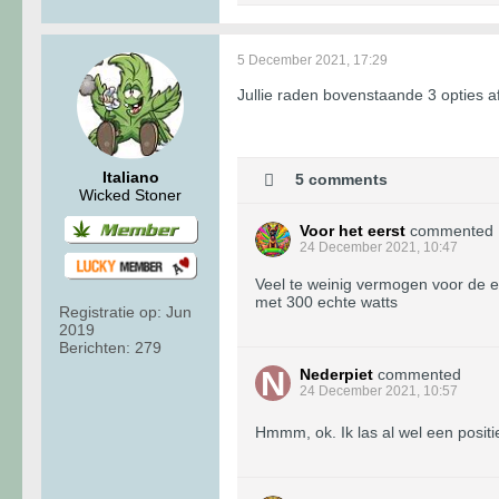
5 December 2021, 17:29
Jullie raden bovenstaande 3 opties a
Italiano
5 comments
Wicked Stoner
Voor het eerst
commented
24 December 2021, 10:47
Veel te weinig vermogen voor de eu
met 300 echte watts
Registratie op:
Jun
2019
Berichten:
279
Nederpiet
commented
24 December 2021, 10:57
Hmmm, ok. Ik las al wel een posit