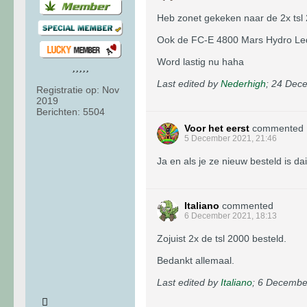
Heb zonet gekeken naar de 2x tsl 20
Ook de FC-E 4800 Mars Hydro Ledzi
Word lastig nu haha
Last edited by
Nederhigh
;
24 Dece
Registratie op:
Nov
2019
Berichten:
5504
Voor het eerst
commented
5 December 2021, 21:46
Ja en als je ze nieuw besteld is 
Italiano
commented
6 December 2021, 18:13
Zojuist 2x de tsl 2000 besteld.
Bedankt allemaal.
Last edited by
Italiano
;
6 December