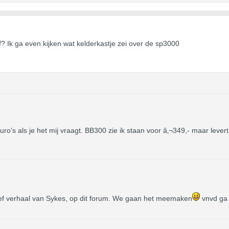
f? Ik ga even kijken wat kelderkastje zei over de sp3000
ro's als je het mij vraagt. BB300 zie ik staan voor â‚¬349,- maar leve
ief verhaal van Sykes, op dit forum. We gaan het meemaken
vnvd ga 