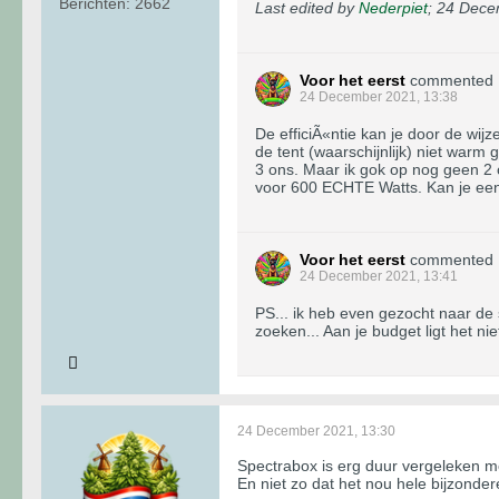
Berichten:
2662
Last edited by
Nederpiet
;
24 Dece
Voor het eerst
commented
24 December 2021, 13:38
De efficiÃ«ntie kan je door de wij
de tent (waarschijnlijk) niet warm
3 ons. Maar ik gok op nog geen 2 o
voor 600 ECHTE Watts. Kan je ee
Voor het eerst
commented
24 December 2021, 13:41
PS... ik heb even gezocht naar de
zoeken... Aan je budget ligt het nie
24 December 2021, 13:30
Spectrabox is erg duur vergeleken 
En niet zo dat het nou hele bijzonde