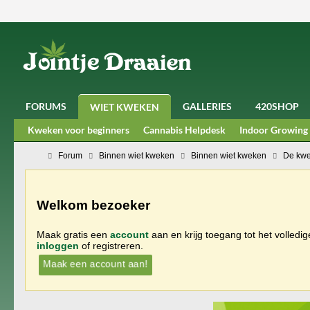
FORUMS
GALLERIES
420SHOP
WIET KWEKEN
Kweken voor beginners
Cannabis Helpdesk
Indoor Growing
Forum
Binnen wiet kweken
Binnen wiet kweken
De kwe
Welkom bezoeker
Maak gratis een
account
aan en krijg toegang tot het volledi
inloggen
of registreren.
Maak een account aan!