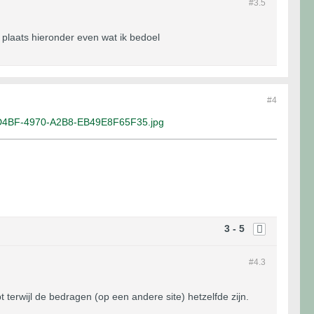
#3.
5
k plaats hieronder even wat ik bedoel
#4
4BF-4970-A2B8-EB49E8F65F35.jpg
3 - 5
#4.
3
erwijl de bedragen (op een andere site) hetzelfde zijn.