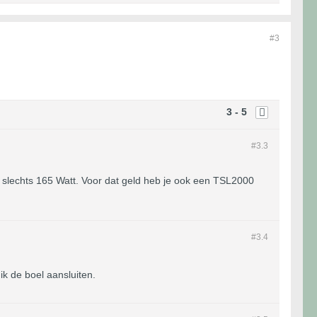
#3
3 - 5
#3.
3
rt slechts 165 Watt. Voor dat geld heb je ook een TSL2000
#3.
4
ik de boel aansluiten.