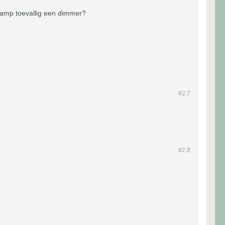
e lamp toevallig een dimmer?
#2.
7
#2.
8