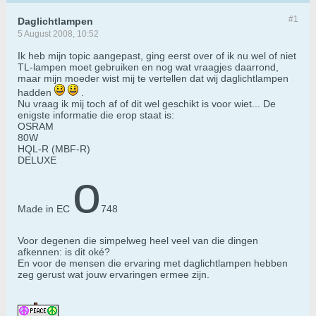
#1
Daglichtlampen
5 August 2008, 10:52
Ik heb mijn topic aangepast, ging eerst over of ik nu wel of niet
TL-lampen moet gebruiken en nog wat vraagjes daarrond,
maar mijn moeder wist mij te vertellen dat wij daglichtlampen
hadden
.
Nu vraag ik mij toch af of dit wel geschikt is voor wiet... De
enigste informatie die erop staat is:
OSRAM
80W
HQL-R (MBF-R)
DELUXE
o
Made in EC
748
Voor degenen die simpelweg heel veel van die dingen
afkennen: is dit oké?
En voor de mensen die ervaring met daglichtlampen hebben
zeg gerust wat jouw ervaringen ermee zijn.