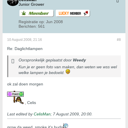
Junior Grower
Registratie op:
Jun 2008
Berichten:
561
10 August 2008, 21:16
#8
Re: Daglichtlampen
Oorspronkelijk geplaatst door
Weedy
Kun je er geen foto van maken, dan weten we wss wel
welke lampen je bedoeld.
ok zal doen morgen
, Celis
Last edited by
CelisMan
;
7 August 2009, 20:00
.
grow da weed, smoke it's buds