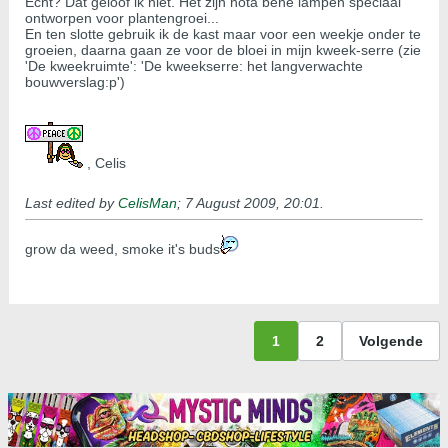
Echt? Dat geloof ik niet. Het zijn nota bene lampen speciaal
ontworpen voor plantengroei...
En ten slotte gebruik ik de kast maar voor een weekje onder te
groeien, daarna gaan ze voor de bloei in mijn kweek-serre (zie
'De kweekruimte': 'De kweekserre: het langverwachte
bouwverslag:p')
, Celis
Last edited by
CelisMan
;
7 August 2009, 20:01
.
grow da weed, smoke it's buds
1
2
Volgende