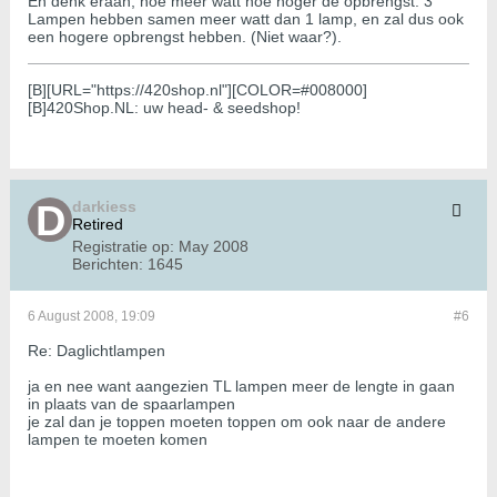
En denk eraan, hoe meer watt hoe hoger de opbrengst. 3
Lampen hebben samen meer watt dan 1 lamp, en zal dus ook
een hogere opbrengst hebben. (Niet waar?).
[B][URL="https://420shop.nl"][COLOR=#008000]
[B]420Shop.NL: uw head- & seedshop!
darkiess
Retired
Registratie op:
May 2008
Berichten:
1645
6 August 2008, 19:09
#6
Re: Daglichtlampen
ja en nee want aangezien TL lampen meer de lengte in gaan
in plaats van de spaarlampen
je zal dan je toppen moeten toppen om ook naar de andere
lampen te moeten komen