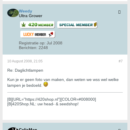
Weedy
Ultra Grower
Registratie op:
Jul 2008
Berichten:
2248
10 August 2008, 21:05
#7
Re: Daglichtlampen
Kun je er geen foto van maken, dan weten we wss wel welke
lampen je bedoeld.
[B][URL="https://420shop.nl"][COLOR=#008000]
[B]420Shop.NL: uw head- & seedshop!
CelisMan