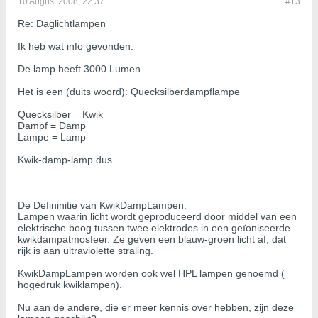
10 August 2008, 22:37
#13
Re: Daglichtlampen
Ik heb wat info gevonden.
De lamp heeft 3000 Lumen.
Het is een (duits woord): Quecksilberdampflampe
Quecksilber = Kwik
Dampf = Damp
Lampe = Lamp
Kwik-damp-lamp dus.
De Defininitie van KwikDampLampen:
Lampen waarin licht wordt geproduceerd door middel van een
elektrische boog tussen twee elektrodes in een geïoniseerde
kwikdampatmosfeer. Ze geven een blauw-groen licht af, dat
rijk is aan ultraviolette straling.
KwikDampLampen worden ook wel HPL lampen genoemd (=
hogedruk kwiklampen).
Nu aan de andere, die er meer kennis over hebben, zijn deze