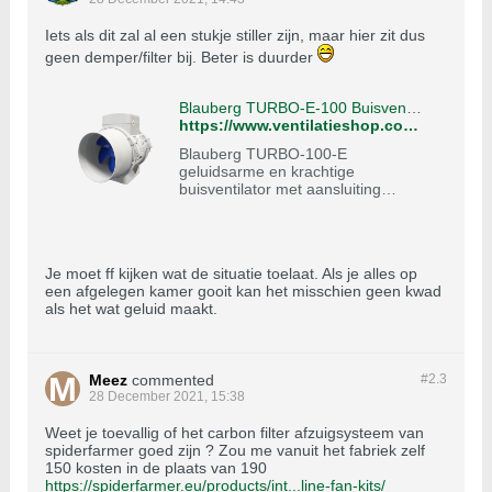
Iets als dit zal al een stukje stiller zijn, maar hier zit dus
geen demper/filter bij. Beter is duurder
Blauberg TURBO-E-100 Buisventilator - twee standen 145/187 m3/h - aansluiting 100mm
https://www.ventilatieshop.com/buisventilatoren/blauberg-buisventilatoren/blauberg-turbo-100-buis-ventilator-timer-220-m3-h-slechts-27-32-db-aansluiting-100mm/
Blauberg TURBO-100-E
geluidsarme en krachtige
buisventilator met aansluiting
100mm. De buisventilator TURBO-
100 voor ventilatie montage tussen
ventilatiekanalen
Je moet ff kijken wat de situatie toelaat. Als je alles op
een afgelegen kamer gooit kan het misschien geen kwad
als het wat geluid maakt.
Meez
commented
#2.
3
28 December 2021, 15:38
Weet je toevallig of het carbon filter afzuigsysteem van
spiderfarmer goed zijn ? Zou me vanuit het fabriek zelf
150 kosten in de plaats van 190
https://spiderfarmer.eu/products/int...line-fan-kits/