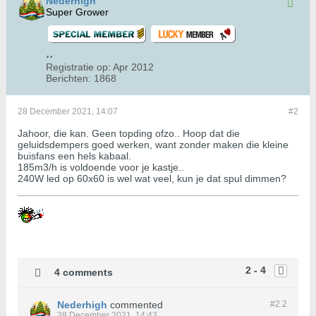
Nederhigh
Super Grower
Registratie op:
Apr 2012
Berichten:
1868
28 December 2021, 14:07
#2
Jahoor, die kan. Geen topding ofzo.. Hoop dat die
geluidsdempers goed werken, want zonder maken die kleine
buisfans een hels kabaal.
185m3/h is voldoende voor je kastje..
240W led op 60x60 is wel wat veel, kun je dat spul dimmen?
2 - 4
4 comments
Nederhigh
commented
#2.
2
28 December 2021, 14:43