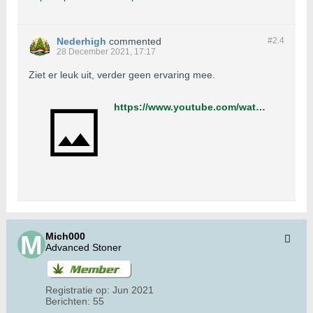
Nederhigh
commented
#2.
4
28 December 2021, 17:17
Ziet er leuk uit, verder geen ervaring mee.
https://www.youtube.com/watch?v=-XVa-qAo8BQ&t=195s
Mich000
Advanced Stoner
Registratie op:
Jun 2021
Berichten:
55