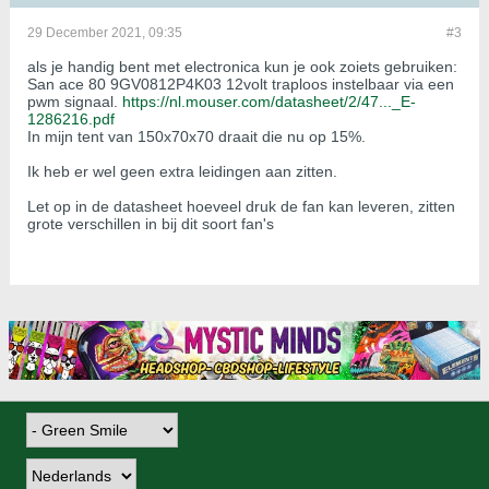
29 December 2021, 09:35
#3
als je handig bent met electronica kun je ook zoiets gebruiken:
San ace 80 9GV0812P4K03 12volt traploos instelbaar via een
pwm signaal.
https://nl.mouser.com/datasheet/2/47..._E-
1286216.pdf
In mijn tent van 150x70x70 draait die nu op 15%.
Ik heb er wel geen extra leidingen aan zitten.
Let op in de datasheet hoeveel druk de fan kan leveren, zitten
grote verschillen in bij dit soort fan's