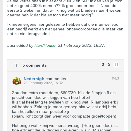
Ja die keuze snap ik niet echt 3000k en 5000k dan kan je toch
net zo goed 4000k nemen?? Ik groei onder een T-Neon de
eerste 2 weken en dat wil ik nog wat uit breiden naar 4 weken
daarna heb ik dat blauw toch niet meer nodig?
Ik meen ergens hier gelezen te hebben dat die man wel voor
een bedrijf werkt en niet geheel onbevooroordeeld is maar kan
dat zo niet terugvinden
Last edited by
HardHouse
;
21 February 2022, 16:27
.
3 - 5
5 comments
Nederhigh
commented
#4.
3
21 February 2022, 16:32
Zou dan extra rood doen, 660/730. Kijk de filmpjes ff als
je echt een idee wilt krijgen van hoe het zit.
Ik zit al heel lang te twijfelen of ik nog wat IR lampjes erbij
wil hebben. Zolang je maar genoeg blauw licht erbij hebt
kan het alleen maar positief zijn.
(blauw licht zorgt dan weer voor compacte groei/toppen).
Het enige wat ik mij wel eens avraag. (Heb geen idee). Is
hoe efficent die IR diodes nou eigenlijk zijn. Misschien