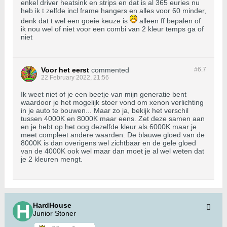
enkel driver heatsink en strips en dat is al 365 euries nu
heb ik t zelfde incl frame hangers en alles voor 60 minder,
denk dat t wel een goeie keuze is
alleen ff bepalen of
ik nou wel of niet voor een combi van 2 kleur temps ga of
niet
Voor het eerst
commented
#6.
7
22 February 2022, 21:56
Ik weet niet of je een beetje van mijn generatie bent
waardoor je het mogelijk stoer vond om xenon verlichting
in je auto te bouwen... Maar zo ja, bekijk het verschil
tussen 4000K en 8000K maar eens. Zet deze samen aan
en je hebt op het oog dezelfde kleur als 6000K maar je
meet compleet andere waarden. De blauwe gloed van de
8000K is dan overigens wel zichtbaar en de gele gloed
van de 4000K ook wel maar dan moet je al wel weten dat
je 2 kleuren mengt.
HardHouse
Junior Stoner