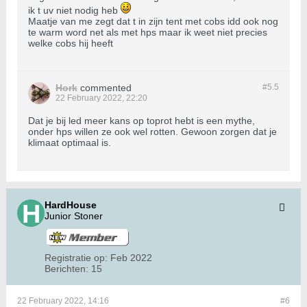
ik t uv niet nodig heb
Maatje van me zegt dat t in zijn tent met cobs idd ook nog
te warm word net als met hps maar ik weet niet precies
welke cobs hij heeft
Hork
commented
#5.
5
22 February 2022, 22:20
Dat je bij led meer kans op toprot hebt is een mythe,
onder hps willen ze ook wel rotten. Gewoon zorgen dat je
klimaat optimaal is.
HardHouse
Junior Stoner
Registratie op:
Feb 2022
Berichten:
15
22 February 2022, 14:16
#6