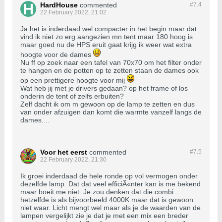
HardHouse
commented
#7.
4
22 February 2022, 21:02
Ja het is inderdaad wel compacter in het begin maar dat
vind ik niet zo erg aangezien mn tent maar 180 hoog is
maar goed nu de HPS eruit gaat krijg ik weer wat extra
hoogte voor de dames
Nu ff op zoek naar een tafel van 70x70 om het filter onder
te hangen en de potten op te zetten staan de dames ook
op een prettigere hoogte voor mij
Wat heb jij met je drivers gedaan? op het frame of los
onderin de tent of zelfs erbuiten?
Zelf dacht ik om m gewoon op de lamp te zetten en dus
van onder afzuigen dan komt die warmte vanzelf langs de
dames....
Voor het eerst
commented
#7.
5
22 February 2022, 21:30
Ik groei inderdaad de hele ronde op vol vermogen onder
dezelfde lamp. Dat dat veel efficiÃ«nter kan is me bekend
maar boeit me niet. Je zou denken dat die combi
hetzelfde is als bijvoorbeeld 4000K maar dat is gewoon
niet waar. Licht mengt wel maar als je de waarden van de
lampen vergelijkt zie je dat je met een mix een breder