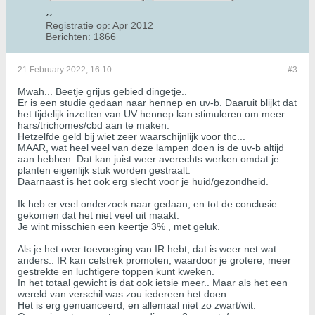
Registratie op:
Apr 2012
Berichten:
1866
21 February 2022, 16:10
#3
Mwah... Beetje grijus gebied dingetje..
Er is een studie gedaan naar hennep en uv-b. Daaruit blijkt dat
het tijdelijk inzetten van UV hennep kan stimuleren om meer
hars/trichomes/cbd aan te maken.
Hetzelfde geld bij wiet zeer waarschijnlijk voor thc...
MAAR, wat heel veel van deze lampen doen is de uv-b altijd
aan hebben. Dat kan juist weer averechts werken omdat je
planten eigenlijk stuk worden gestraalt.
Daarnaast is het ook erg slecht voor je huid/gezondheid.
Ik heb er veel onderzoek naar gedaan, en tot de conclusie
gekomen dat het niet veel uit maakt.
Je wint misschien een keertje 3% , met geluk.
Als je het over toevoeging van IR hebt, dat is weer net wat
anders.. IR kan celstrek promoten, waardoor je grotere, meer
gestrekte en luchtigere toppen kunt kweken.
In het totaal gewicht is dat ook ietsie meer.. Maar als het een
wereld van verschil was zou iedereen het doen.
Het is erg genuanceerd, en allemaal niet zo zwart/wit.