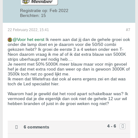
Registratie op:
Feb 2022
Berichten:
15
22 February 2022, 15:41
#7
Voor het eerst
Ik neem aan dat jij dan de gehele groei ook
onder die lamp doet en je daarom voor die 50/50 combi
gekozen hebt? Ik groei de eerste 3 a 4 weken onder een T-
Neon daarom vraag ik me af of ik dat extra blauw van 5000K
strips uberhaupt wel nodig heb....
Je neemt met 50% 5000K meer blauw maar voor mijn gevoel
hef je dat met extra rood dan weer op dan is gewoon 3000K of
3500k toch net zo goed lijkt me.
Ik meen dat Wietefras dat ook al eens ergens zei en dat was
toch de Led specialist hier.
Waarom had je gewild dat het rood apart schakelbaar was? Ik
vermoed dat je die eigenlijk dan ook niet de gehele 12 uur wil
hebben branden of juist in de groei weken nog niet?
4 - 6
6 comments