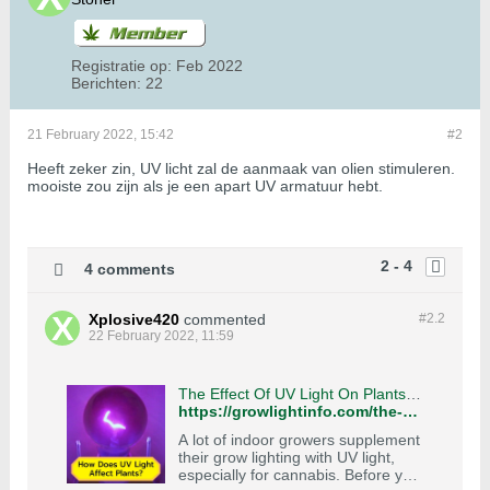
Registratie op:
Feb 2022
Berichten:
22
21 February 2022, 15:42
#2
Heeft zeker zin, UV licht zal de aanmaak van olien stimuleren.
mooiste zou zijn als je een apart UV armatuur hebt.
2 - 4
4 comments
Xplosive420
commented
#2.
2
22 February 2022, 11:59
The Effect Of UV Light On Plants (Black Lights For Weed?)
https://growlightinfo.com/the-effect-of-uv-light-on-plants/
A lot of indoor growers supplement
their grow lighting with UV light,
especially for cannabis. Before you