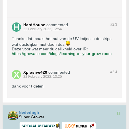
do the same, you must know the
effects UV light has on plants. It is
actually harmful, because...
HardHouse
commented
#2.
3
22 February 2022, 12:54
Thanks dat maakt het nut van de UV ledjes in de strips
wat duidelijker, niet doen dus
Deze voor wat meer duidelijkheid over IR:
https://growace.com/blogs/learning-c...your-grow-room
Xplosive420
commented
#2.
4
22 February 2022, 13:25
dank voor t delen!
Nederhigh
Super Grower