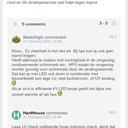
rood en de stralingswarmte wat helpt tegen toprot.
3 - 5
5 comments
Nederhigh
commented
#5.
3
21 February 2022, 18:38
Nouu.. Zo zwart/wit is het niet eh. Bij hps kun je ook gwn
toprot krijgen.
Heeft allemaal te maken met vochtigheid in de omgeving,
rondzwevende schimmels etc.. HPS maakt de omgeving
minder gunstig voor schimmels door de stralingswarmte.
Dat kan je met LED ook doen in combinatie met
bijvoorbeeld een lage LV, veel luchtstroom, of UV straling.
Als je zo'n in efficiente k*t LED koopt geeft het bijna net
zoveel warmte af als hps
HardHouse
commented
#5.
4
21 February 2022, 18:46
Lage LV check voldoende hoge instroom check, denk dat