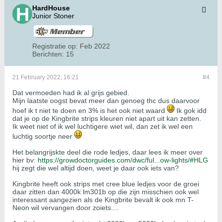
HardHouse
Junior Stoner
Registratie op:
Feb 2022
Berichten:
15
21 February 2022, 16:21
#4
Dat vermoeden had ik al grijs gebied.
Mijn laatste oogst bevat meer dan genoeg thc dus daarvoor
hoef ik t niet te doen en 3% is het ook niet waard
Ik gok idd
dat je op de Kingbrite strips kleuren niet apart uit kan zetten.
Ik weet niet of ik wel luchtigere wiet wil, dan zet ik wel een
luchtig soortje neer
Het belangrijskte deel die rode ledjes, daar lees ik meer over
hier bv:
https://growdoctorguides.com/dwc/ful...ow-lights/#HLG
hij zegt die wel altijd doen, weet je daar ook iets van?
Kingbrite heeft ook strips met cree blue ledjes voor de groei
daar zitten dan 4000k lm301b op die zijn misschien ook wel
interessant aangezien als de Kingbrite bevalt ik ook mn T-
Neon wil vervangen door zoiets....