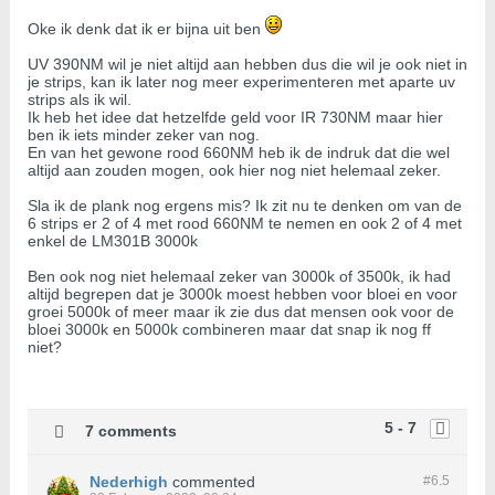
Oke ik denk dat ik er bijna uit ben
UV 390NM wil je niet altijd aan hebben dus die wil je ook niet in
je strips, kan ik later nog meer experimenteren met aparte uv
strips als ik wil.
Ik heb het idee dat hetzelfde geld voor IR 730NM maar hier
ben ik iets minder zeker van nog.
En van het gewone rood 660NM heb ik de indruk dat die wel
altijd aan zouden mogen, ook hier nog niet helemaal zeker.
Sla ik de plank nog ergens mis? Ik zit nu te denken om van de
6 strips er 2 of 4 met rood 660NM te nemen en ook 2 of 4 met
enkel de LM301B 3000k
Ben ook nog niet helemaal zeker van 3000k of 3500k, ik had
altijd begrepen dat je 3000k moest hebben voor bloei en voor
groei 5000k of meer maar ik zie dus dat mensen ook voor de
bloei 3000k en 5000k combineren maar dat snap ik nog ff
niet?
5 - 7
7 comments
Nederhigh
commented
#6.
5