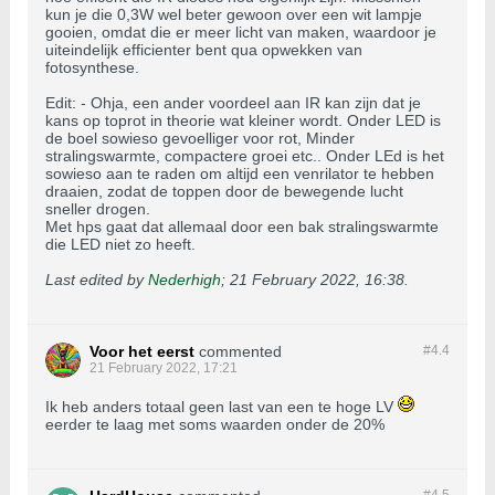
kun je die 0,3W wel beter gewoon over een wit lampje
gooien, omdat die er meer licht van maken, waardoor je
uiteindelijk efficienter bent qua opwekken van
fotosynthese.
Edit: - Ohja, een ander voordeel aan IR kan zijn dat je
kans op toprot in theorie wat kleiner wordt. Onder LED is
de boel sowieso gevoelliger voor rot, Minder
stralingswarmte, compactere groei etc.. Onder LEd is het
sowieso aan te raden om altijd een venrilator te hebben
draaien, zodat de toppen door de bewegende lucht
sneller drogen.
Met hps gaat dat allemaal door een bak stralingswarmte
die LED niet zo heeft.
Last edited by
Nederhigh
;
21 February 2022, 16:38
.
Voor het eerst
commented
#4.
4
21 February 2022, 17:21
Ik heb anders totaal geen last van een te hoge LV
eerder te laag met soms waarden onder de 20%
#4.
5