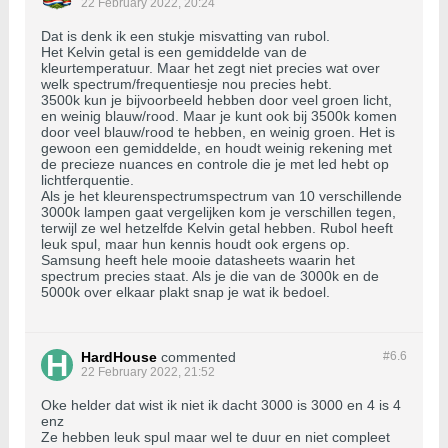
22 February 2022, 20:24
Dat is denk ik een stukje misvatting van rubol.
Het Kelvin getal is een gemiddelde van de
kleurtemperatuur. Maar het zegt niet precies wat over
welk spectrum/frequentiesje nou precies hebt.
3500k kun je bijvoorbeeld hebben door veel groen licht,
en weinig blauw/rood. Maar je kunt ook bij 3500k komen
door veel blauw/rood te hebben, en weinig groen. Het is
gewoon een gemiddelde, en houdt weinig rekening met
de precieze nuances en controle die je met led hebt op
lichtferquentie.
Als je het kleurenspectrumspectrum van 10 verschillende
3000k lampen gaat vergelijken kom je verschillen tegen,
terwijl ze wel hetzelfde Kelvin getal hebben. Rubol heeft
leuk spul, maar hun kennis houdt ook ergens op.
Samsung heeft hele mooie datasheets waarin het
spectrum precies staat. Als je die van de 3000k en de
5000k over elkaar plakt snap je wat ik bedoel.
HardHouse
commented
#6.
6
22 February 2022, 21:52
Oke helder dat wist ik niet ik dacht 3000 is 3000 en 4 is 4
enz
Ze hebben leuk spul maar wel te duur en niet compleet