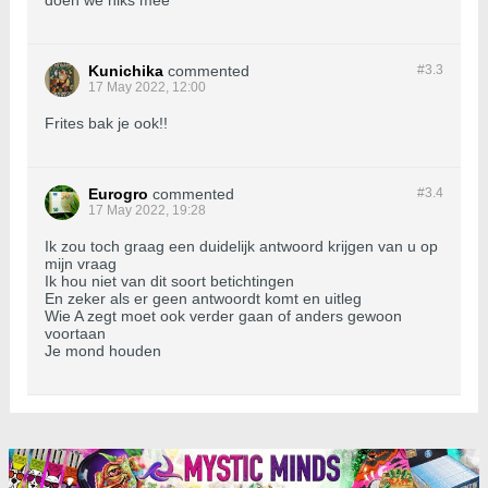
doen we niks mee
Kunichika
commented
#3.
3
17 May 2022, 12:00
Frites bak je ook!!
Eurogro
commented
#3.
4
17 May 2022, 19:28
Ik zou toch graag een duidelijk antwoord krijgen van u op
mijn vraag
Ik hou niet van dit soort betichtingen
En zeker als er geen antwoordt komt en uitleg
Wie A zegt moet ook verder gaan of anders gewoon
voortaan
Je mond houden