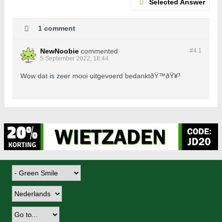
Selected Answer
1 comment
NewNoobie
commented
#4.
1
5 September 2022, 18:44
Wow dat is zeer mooi uitgevoerd bedanktðŸ™ðŸ¥³