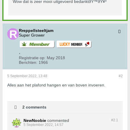
Wow dat is zeer mooi uitgevoerd bedanktðŸ™ðŸ¥³
Rreppellsteeltjam
Super Grower
Registratie op:
May 2018
Berichten:
1966
5 September 2022, 13:48
#2
Alles aan het plafond hangen en van boven invoeren.
2 comments
NewNoobie
commented
#2.
1
5 September 2022, 14:57