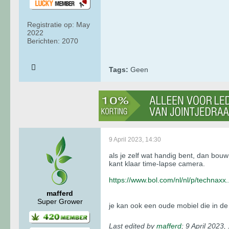
Registratie op:
May
2022
Berichten:
2070
Tags:
Geen
9 April 2023, 14:30
als je zelf wat handig bent, dan bou
kant klaar time-lapse camera.
https://www.bol.com/nl/nl/p/technax
mafferd
Super Grower
je kan ook een oude mobiel die in de 
Last edited by
mafferd
;
9 April 2023,