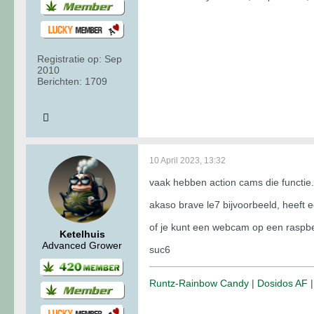
Registratie op:
Sep
2010
Berichten:
1709
10 April 2023, 13:32
vaak hebben action cams die functie.
akaso brave le7 bijvoorbeeld, heeft e
of je kunt een webcam op een raspbe
Ketelhuis
Advanced Grower
suc6
Runtz-Rainbow Candy
|
Dosidos AF