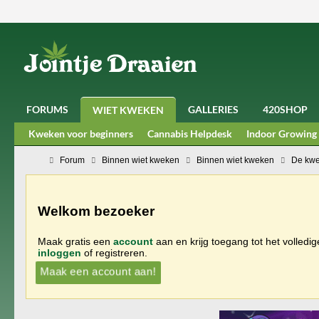
FORUMS
GALLERIES
420SHOP
WIET KWEKEN
Kweken voor beginners
Cannabis Helpdesk
Indoor Growing
Forum
Binnen wiet kweken
Binnen wiet kweken
De kwe
Welkom bezoeker
Maak gratis een
account
aan en krijg toegang tot het volledi
inloggen
of registreren.
Maak een account aan!