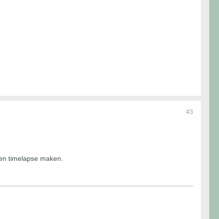
#3
een timelapse maken.