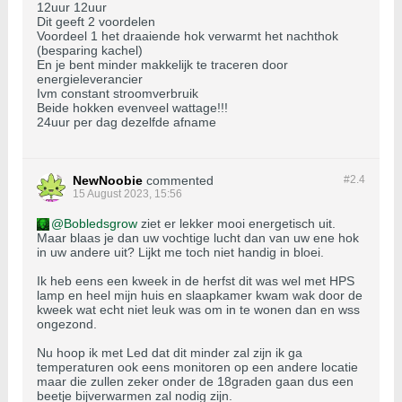
12uur 12uur
Dit geeft 2 voordelen
Voordeel 1 het draaiende hok verwarmt het nachthok
(besparing kachel)
En je bent minder makkelijk te traceren door
energieleverancier
Ivm constant stroomverbruik
Beide hokken evenveel wattage!!!
24uur per dag dezelfde afname
NewNoobie
commented
#2.
4
15 August 2023, 15:56
Bobledsgrow
ziet er lekker mooi energetisch uit.
Maar blaas je dan uw vochtige lucht dan van uw ene hok
in uw andere uit? Lijkt me toch niet handig in bloei.
Ik heb eens een kweek in de herfst dit was wel met HPS
lamp en heel mijn huis en slaapkamer kwam wak door de
kweek wat echt niet leuk was om in te wonen dan en wss
ongezond.
Nu hoop ik met Led dat dit minder zal zijn ik ga
temperaturen ook eens monitoren op een andere locatie
maar die zullen zeker onder de 18graden gaan dus een
beetje bijverwarmen zal nodig zijn.