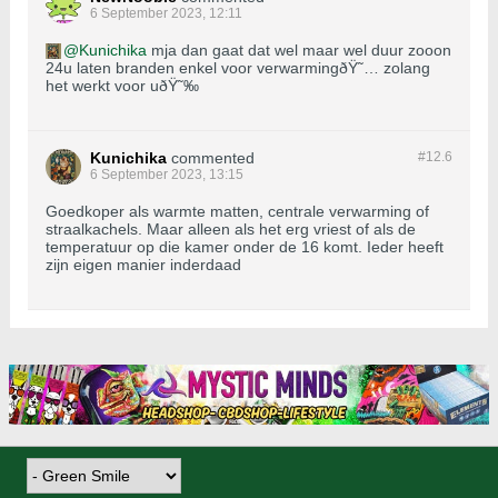
6 September 2023, 12:11
Kunichika
mja dan gaat dat wel maar wel duur zooon
24u laten branden enkel voor verwarmingðŸ˜… zolang
het werkt voor uðŸ˜‰
Kunichika
commented
#12.
6
6 September 2023, 13:15
Goedkoper als warmte matten, centrale verwarming of
straalkachels. Maar alleen als het erg vriest of als de
temperatuur op die kamer onder de 16 komt. Ieder heeft
zijn eigen manier inderdaad