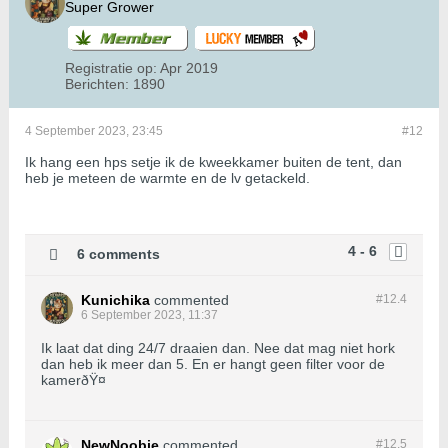
Super Grower
Registratie op:
Apr 2019
Berichten:
1890
4 September 2023, 23:45
#12
Ik hang een hps setje ik de kweekkamer buiten de tent, dan
heb je meteen de warmte en de lv getackeld.
4 - 6
6 comments
Kunichika
commented
#12.
4
6 September 2023, 11:37
Ik laat dat ding 24/7 draaien dan. Nee dat mag niet hork
dan heb ik meer dan 5. En er hangt geen filter voor de
kamerðŸ¤
NewNoobie
commented
#12.
5