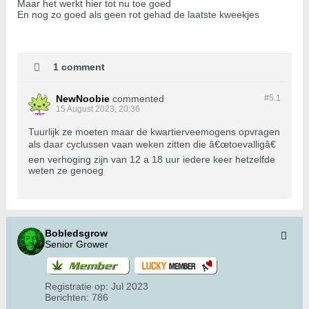
Maar het werkt hier tot nu toe goed
En nog zo goed als geen rot gehad de laatste kweekjes
1 comment
NewNoobie
commented
#5.
1
15 August 2023, 20:36
Tuurlijk ze moeten maar de kwartierveemogens opvragen
als daar cyclussen vaan weken zitten die â€œtoevalligâ€
een verhoging zijn van 12 a 18 uur iedere keer hetzelfde
weten ze genoeg
Bobledsgrow
Senior Grower
Registratie op:
Jul 2023
Berichten:
786