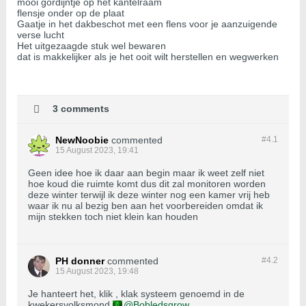
mooi gordijntje op het kantelraam
flensje onder op de plaat
Gaatje in het dakbeschot met een flens voor je aanzuigende
verse lucht
Het uitgezaagde stuk wel bewaren
dat is makkelijker als je het ooit wilt herstellen en wegwerken
3 comments
NewNoobie
commented
#4.
1
15 August 2023, 19:41
Geen idee hoe ik daar aan begin maar ik weet zelf niet
hoe koud die ruimte komt dus dit zal monitoren worden
deze winter terwijl ik deze winter nog een kamer vrij heb
waar ik nu al bezig ben aan het voorbereiden omdat ik
mijn stekken toch niet klein kan houden
PH donner
commented
#4.
2
15 August 2023, 19:48
Je hanteert het, klik , klak systeem genoemd in de
kwekersvolksmond
Bobledsgrow