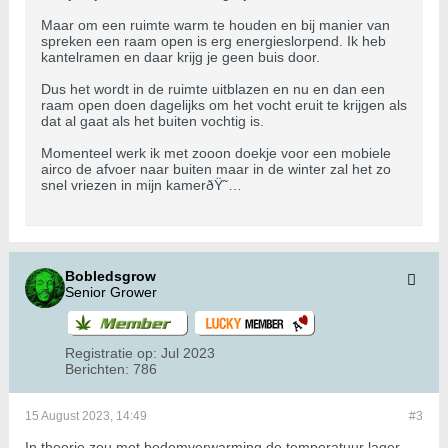
Maar om een ruimte warm te houden en bij manier van
spreken een raam open is erg energieslorpend. Ik heb
kantelramen en daar krijg je geen buis door.
Dus het wordt in de ruimte uitblazen en nu en dan een
raam open doen dagelijks om het vocht eruit te krijgen als
dat al gaat als het buiten vochtig is.
Momenteel werk ik met zooon doekje voor een mobiele
airco de afvoer naar buiten maar in de winter zal het zo
snel vriezen in mijn kamerðŸ˜…
Bobledsgrow
Senior Grower
Registratie op:
Jul 2023
Berichten:
786
15 August 2023, 14:49
#3
In theorie zou met bodemverwarming de temperatuur lager