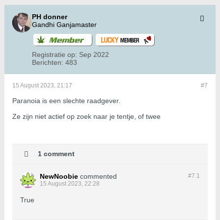
PH donner
Gandhi Ganjamaster
Registratie op:
Sep 2022
Berichten:
483
15 August 2023, 21:17
#7
Paranoia is een slechte raadgever.
Ze zijn niet actief op zoek naar je tentje, of twee
1 comment
NewNoobie
commented
#7.
1
15 August 2023, 22:28
True