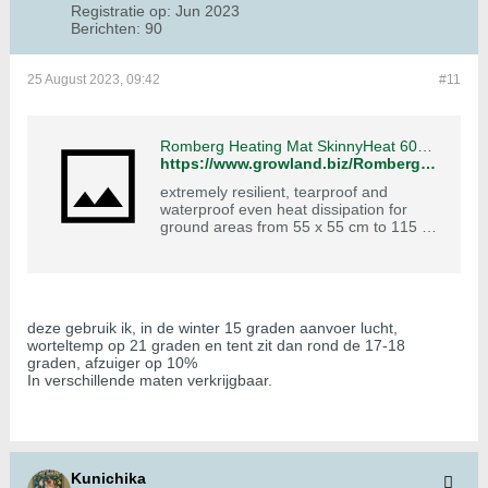
Registratie op:
Jun 2023
Berichten:
90
25 August 2023, 09:42
#11
Romberg Heating Mat SkinnyHeat 60W, 95W, 135W, 195W - growland.biz
https://www.growland.biz/Romberg-Heating-Mat-SkinnyHeat-60W-95W-135W-195W
extremely resilient, tearproof and
waterproof even heat dissipation for
ground areas from 55 x 55 cm to 115 x
115 cm
deze gebruik ik, in de winter 15 graden aanvoer lucht,
worteltemp op 21 graden en tent zit dan rond de 17-18
graden, afzuiger op 10%
In verschillende maten verkrijgbaar.
Kunichika