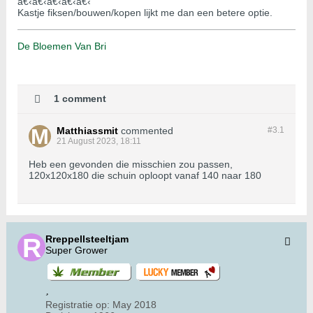
â€‹â€‹â€‹â€‹â€‹
Kastje fiksen/bouwen/kopen lijkt me dan een betere optie.
De Bloemen Van Bri
1 comment
Matthiassmit
commented
#3.
1
21 August 2023, 18:11
Heb een gevonden die misschien zou passen,
120x120x180 die schuin oploopt vanaf 140 naar 180
Rreppellsteeltjam
Super Grower
Registratie op:
May 2018