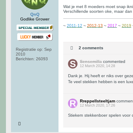
Wat je met 8 moeders moet snap ikni
Verschillende soorten oke, maar dan 
QnQ
Godlike Grower
~
2011-12
~
2012-13
~
2017
~
2019
2 comments
Registratie op:
Sep
2010
Berichten:
26093
Sensemilla
commented
12 March 2020, 14:28
Dank je. Hij heeft er niks over ge
Te veel stekken hebben is een lu
Rreppellsteeltjam
commen
12 March 2020, 17:26
Stiekem stekkenboer spelen voor