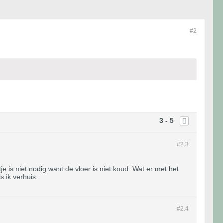
#2
3 - 5
#2.
3
 is niet nodig want de vloer is niet koud. Wat er met het
s ik verhuis.
#2.
4