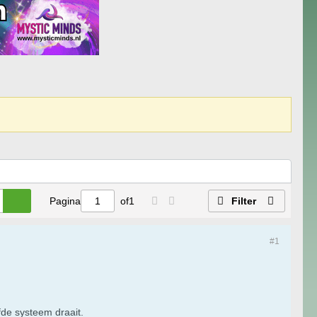
Pagina
of
1
Filter
#1
fde systeem draait.