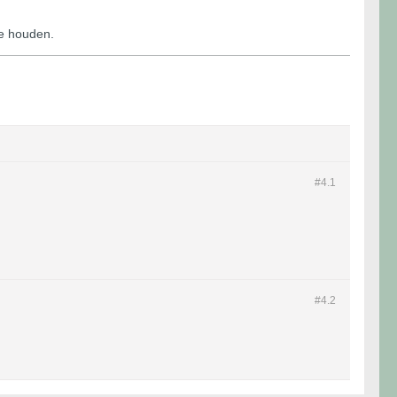
te houden.
#4.
1
#4.
2