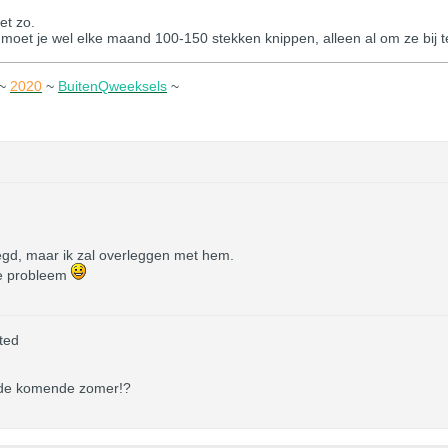
et zo.
moet je wel elke maand 100-150 stekken knippen, alleen al om ze bij 
~
2020
~
BuitenQweeksels
~
zegd, maar ik zal overleggen met hem.
xe probleem
ted
 de komende zomer!?