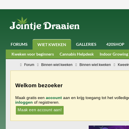
FORUMS
GALLERIES
420SHOP
WIET KWEKEN
Kweken voor beginners
Cannabis Helpdesk
Indoor Growing
Forum
Binnen wiet kweken
Binnen wiet kweken
Kweekv
Welkom bezoeker
Maak gratis een
account
aan en krijg toegang tot het volledi
inloggen
of registreren.
Maak een account aan!