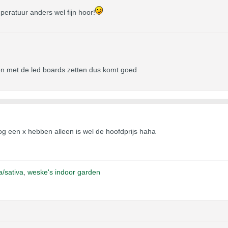
eratuur anders wel fijn hoor!
men met de led boards zetten dus komt goed
nog een x hebben alleen is wel de hoofdprijs haha
a/sativa
,
weske's indoor garden