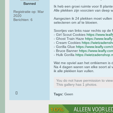
Banned
Ik heb een groei ruimte voor 8 plant
Alle plekken zijn voorzien van deep w
Registratie op:
Mar
2020
Aangezien ik 24 plekken moet vullen h
Berichten:
6
selecteren om af te bloeien.
Soortjes van links naar rechts op de f
- Girl Scout Cookies
https://www.leaf
- Ghost Train Haze
https://www.leafl
- Cream Cookies
https://wietzadensh
- Gorilla Glue
https://www.leafly.com/s
- Bruce Banner
https://www.leafly.co
- Hulk Gorilla
https://wietzadenshop.nl
Wat me opviel aan het ontkiemen is 
Na 4 dagen waren van elke soort al 
ik alle plekken kan vullen.
You do not have permission to view t
This gallery has 1 photos.
Tags:
Geen