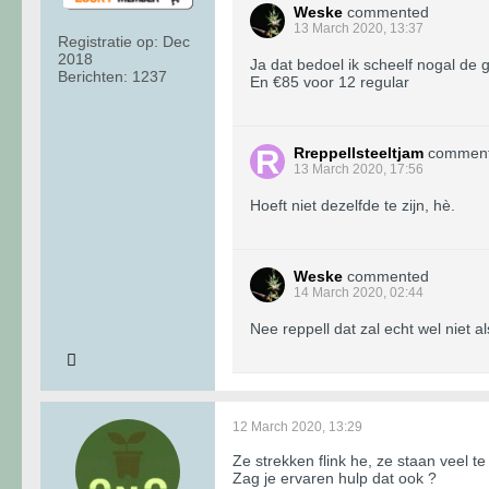
Weske
commented
13 March 2020, 13:37
Registratie op:
Dec
2018
Ja dat bedoel ik scheelf nogal de 
Berichten:
1237
En €85 voor 12 regular
Rreppellsteeltjam
commen
13 March 2020, 17:56
Hoeft niet dezelfde te zijn, hè.
Weske
commented
14 March 2020, 02:44
Nee reppell dat zal echt wel niet als
12 March 2020, 13:29
Ze strekken flink he, ze staan veel te 
Zag je ervaren hulp dat ook ?