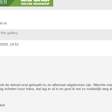
% rh
his gallery.
2020, 14:51
.
heb de deksel eraf gehaald nu ze allemaal uitgekomen zijn. Warmte matje
 schelen hoor haha, dat lag er al in en gooi ik net zo makkelijk weg al
ted