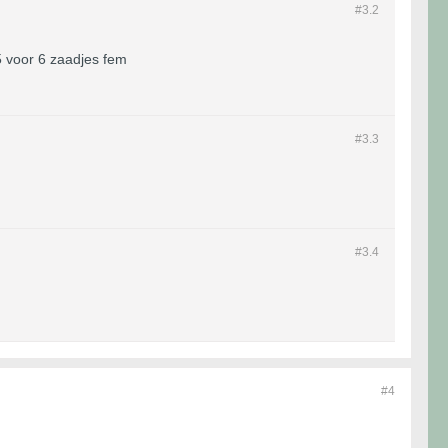
#3.
2
5 voor 6 zaadjes fem
#3.
3
#3.
4
#4