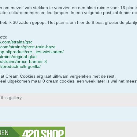
en om mezelf van stekken te voorzien en een bloei ruimte voor 16 plan
ater culture emmers en led lampen. In een volgende post zal ik hier mee
eb ik 30 zaden gepopt. Het plan is om hier de 8 best groeiende plantjes
oto:
ly.com/strains/gsc
y.com/strains/ghost-train-haze
op.nl/product/cre...ies-wietzaden/
trains/original-glue
m/strains/bruce-banner-3
/product/hulk-gorilla/
dat Cream Cookies erg laat uitkwam vergeleken met de rest.
veel uitgekomen maar 0 cream cookies, een week later is wel het mee
his gallery.