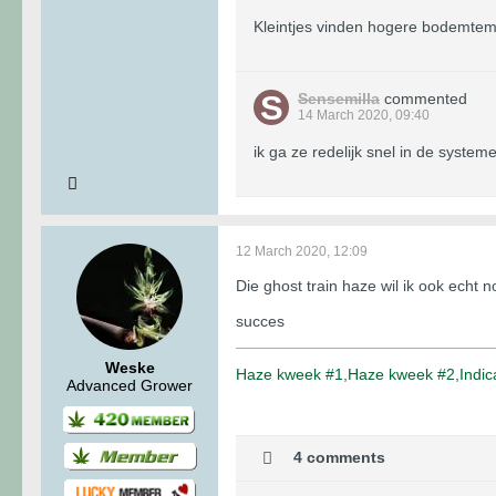
Kleintjes vinden hogere bodemtemp
Sensemilla
commented
14 March 2020, 09:40
ik ga ze redelijk snel in de syste
12 March 2020, 12:09
Die ghost train haze wil ik ook echt 
succes
Weske
Haze kweek #1
,
Haze kweek #2
,
Indic
Advanced Grower
4 comments