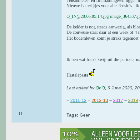
Tensiometer- en Blumatdingesen liggen in
Nieuwe batterijtjes voor alle Tensio's...i
Q_IN@20.06.05.14.jpg
image_364337.j
De kelder is nog steeds aanwezig, als blo
De couveuse staat daar al een week of 4 
Het bodemleven komt je straks tegemoet
Ik ben wat foto's kwijt uit die periode, 
Hastalapasta
Last edited by
QnQ
;
6 June 2020, 20
~
2011-12
~
2012-13
~
2017
~
2019
Tags:
Geen