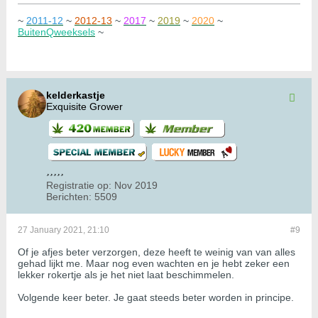
~
2011-12
~
2012-13
~
2017
~
2019
~
2020
~
BuitenQweeksels
~
kelderkastje
Exquisite Grower
Registratie op:
Nov 2019
Berichten:
5509
27 January 2021, 21:10
#9
Of je afjes beter verzorgen, deze heeft te weinig van van alles
gehad lijkt me. Maar nog even wachten en je hebt zeker een
lekker rokertje als je het niet laat beschimmelen.
Volgende keer beter. Je gaat steeds beter worden in principe.