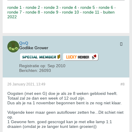
ronde 1
-
ronde 2
-
ronde 3
-
ronde 4
-
ronde 5
-
ronde 6
-
ronde 7
-
ronde 8
-
ronde 9
-
ronde 10
-
ronde 11
-
buiten
2022
QnQ
Godlike Grower
Registratie op:
Sep 2010
Berichten:
26093
26 January 2021, 13:49
#8
Oogsten (met een G) doe je als ze 8 weken gebloeid heeft.
Totaal zal ze dan een week of 12 oud zijn.
Dus als je na 1 november begonnen bent is ze nog niet klaar.
Volgende keer maar geen autoflower zetten he...Dit schiet niet
op.
1 Gewone fem. goed gescrogd kan je met elke lamp 1:1
draaien (omdat je ze langer kunt laten groeien))