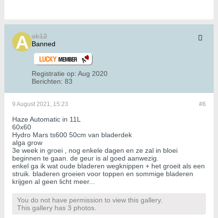
ak12
Banned
Registratie op:
Aug 2020
Berichten:
83
9 August 2021, 15:23
#6
Haze Automatic in 11L
60x60
Hydro Mars ts600 50cm van bladerdek
alga grow
3e week in groei , nog enkele dagen en ze zal in bloei
beginnen te gaan. de geur is al goed aanwezig.
enkel ga ik wat oude bladeren wegknippen + het groeit als een
struik. bladeren groeien voor toppen en sommige bladeren
krijgen al geen licht meer...
You do not have permission to view this gallery.
This gallery has 3 photos.