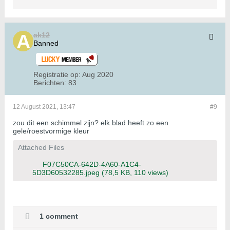
ak12
Banned
Registratie op:
Aug 2020
Berichten:
83
12 August 2021, 13:47
#9
zou dit een schimmel zijn? elk blad heeft zo een
gele/roestvormige kleur
Attached Files
F07C50CA-642D-4A60-A1C4-
5D3D60532285.jpeg
(78,5 KB, 110 views)
1 comment