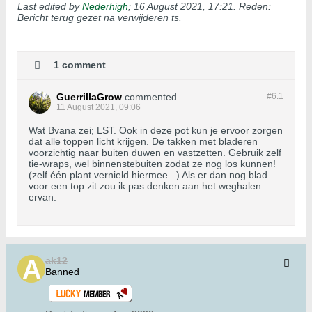
Last edited by
Nederhigh
;
16 August 2021, 17:21
.
Reden:
Bericht terug gezet na verwijderen ts.
1 comment
GuerrillaGrow
commented
#6.
1
11 August 2021, 09:06
Wat Bvana zei; LST. Ook in deze pot kun je ervoor zorgen
dat alle toppen licht krijgen. De takken met bladeren
voorzichtig naar buiten duwen en vastzetten. Gebruik zelf
tie-wraps, wel binnenstebuiten zodat ze nog los kunnen!
(zelf één plant vernield hiermee...) Als er dan nog blad
voor een top zit zou ik pas denken aan het weghalen
ervan.
ak12
Banned