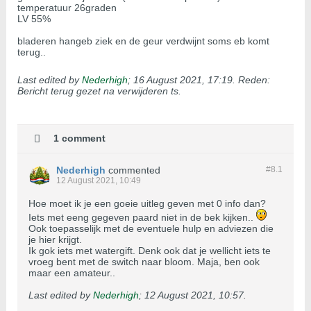
temperatuur 26graden
LV 55%
bladeren hangeb ziek en de geur verdwijnt soms eb komt
terug..
Last edited by
Nederhigh
;
16 August 2021, 17:19
.
Reden:
Bericht terug gezet na verwijderen ts.
1 comment
Nederhigh
commented
#8.
1
12 August 2021, 10:49
Hoe moet ik je een goeie uitleg geven met 0 info dan?
Iets met eeng gegeven paard niet in de bek kijken..
Ook toepasselijk met de eventuele hulp en adviezen die
je hier krijgt.
Ik gok iets met watergift. Denk ook dat je wellicht iets te
vroeg bent met de switch naar bloom. Maja, ben ook
maar een amateur..
Last edited by
Nederhigh
;
12 August 2021, 10:57
.