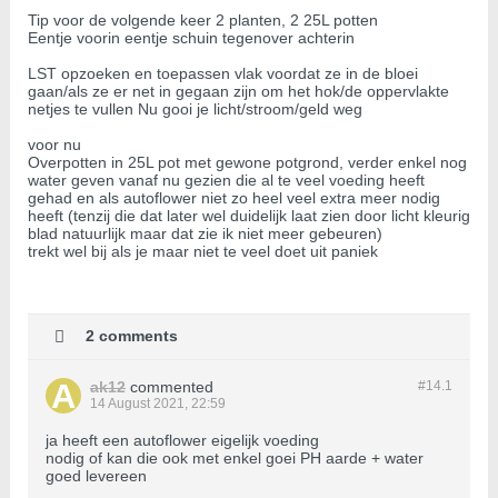
Tip voor de volgende keer 2 planten, 2 25L potten
Eentje voorin eentje schuin tegenover achterin
LST opzoeken en toepassen vlak voordat ze in de bloei
gaan/als ze er net in gegaan zijn om het hok/de oppervlakte
netjes te vullen Nu gooi je licht/stroom/geld weg
voor nu
Overpotten in 25L pot met gewone potgrond, verder enkel nog
water geven vanaf nu gezien die al te veel voeding heeft
gehad en als autoflower niet zo heel veel extra meer nodig
heeft (tenzij die dat later wel duidelijk laat zien door licht kleurig
blad natuurlijk maar dat zie ik niet meer gebeuren)
trekt wel bij als je maar niet te veel doet uit paniek
2 comments
ak12
commented
#14.
1
14 August 2021, 22:59
ja heeft een autoflower eigelijk voeding
nodig of kan die ook met enkel goei PH aarde + water
goed levereen