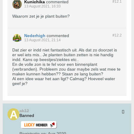
Kunichika
commented
#12.
1
13 August 2021, 16:33
Waarom zet je je plant buiten?
Nederhigh
commented
#12.
2
13 August 2021, 21:14
Dat zier er indd niet fantastisch uit. Als dat zo doorzet is
er wel iets mis.. Je planten buiten zetten is nie handig
indd. Kans op beestjes/ziektes etc..
En de volle zon is te fel voor een binnenplant
(verbranden). Probleem zou daar maybe zels wat mee te
maken kunnen hebben?? Staan ze lang buiten?
Al een idee waar het aan ligt? Calmag? Hoeveel water
geef je?
ak12
Banned
Registratie op:
Aug 2020