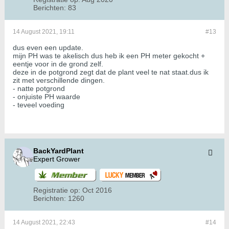
Berichten:
83
14 August 2021, 19:11
#13
dus even een update.
mijn PH was te akelisch dus heb ik een PH meter gekocht +
eentje voor in de grond zelf.
deze in de potgrond zegt dat de plant veel te nat staat.dus ik
zit met verschillende dingen.
- natte potgrond
- onjuiste PH waarde
- teveel voeding
BackYardPlant
Expert Grower
Registratie op:
Oct 2016
Berichten:
1260
14 August 2021, 22:43
#14