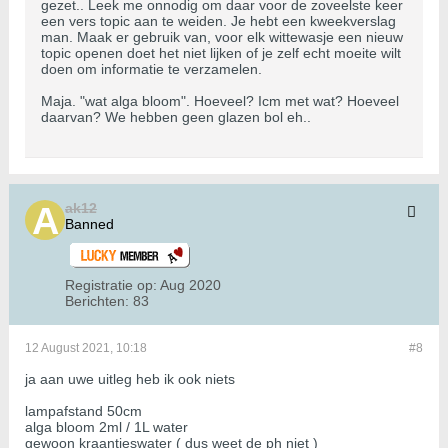
gezet.. Leek me onnodig om daar voor de zoveelste keer
een vers topic aan te weiden. Je hebt een kweekverslag
man. Maak er gebruik van, voor elk wittewasje een nieuw
topic openen doet het niet lijken of je zelf echt moeite wilt
doen om informatie te verzamelen.
Maja. "wat alga bloom". Hoeveel? Icm met wat? Hoeveel
daarvan? We hebben geen glazen bol eh..
ak12
Banned
Registratie op:
Aug 2020
Berichten:
83
12 August 2021, 10:18
#8
ja aan uwe uitleg heb ik ook niets
lampafstand 50cm
alga bloom 2ml / 1L water
gewoon kraantjeswater ( dus weet de ph niet )