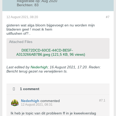
Registratie op:
Aug 2020
Berichten:
83
12 August 2021, 08:20
#7
gisteren wat alga bloom bijgevoegt en nu worden mijn
bladeren geel ! moet ik hem
uitflushen of?..
Attached Files
D0E72DCD-60CE-44CD-BE5F-
A313266AB7B6.jpeg
(121,5 KB, 96 views)
Last edited by
Nederhigh
;
16 August 2021, 17:20
.
Reden:
Bericht terug gezet na verwijderen ts.
1 comment
Nederhigh
commented
#7.
1
12 August 2021, 08:31
Ik heb je topic van dit probleem ff in je kweekverslag