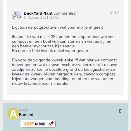
BackYardPlant
commented
#14.
2
14 August 2021, 23:05
Ligt aan de potgrootte en wat voor mix je m geeft
Ik gooi die van mij in 25L potten en stop er best wel veel
compost en een boel vulkaan stenen en wat as bij, en
een beetje mychorizza bij t zaadje
En dan de hele kweek enkel water geven
En voor de volgende kweek enkel ff wat nieuwe compost
toevoegen en wat nieuwe mychorizza korrels bij t nieuwe
zaadje en zo kan je dezelfde grond op biologische wijze
kweek na kweek blijven hergebruiken, gewoon compost
blijven toevoegen voor voeding, en af en toe wat as en
nieuw lavameel voor mineralen
ak12
Banned