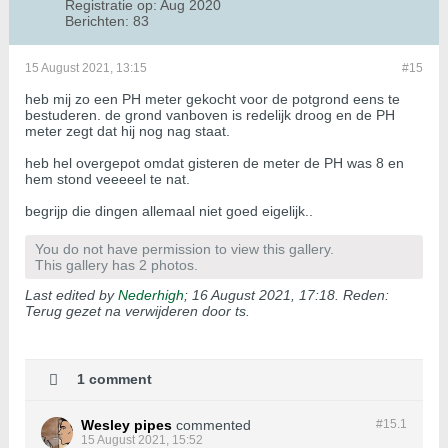
Registratie op:
Aug 2020
Berichten:
83
15 August 2021, 13:15
#15
heb mij zo een PH meter gekocht voor de potgrond eens te
bestuderen. de grond vanboven is redelijk droog en de PH
meter zegt dat hij nog nag staat.
heb hel overgepot omdat gisteren de meter de PH was 8 en
hem stond veeeeel te nat.
begrijp die dingen allemaal niet goed eigelijk..
You do not have permission to view this gallery.
This gallery has 2 photos.
Last edited by
Nederhigh
;
16 August 2021, 17:18
.
Reden:
Terug gezet na verwijderen door ts.
1 comment
Wesley pipes
commented
#15.
1
15 August 2021, 15:52