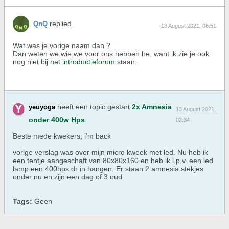
replied
QnQ
13 August 2021, 06:51
Wat was je vorige naam dan ?
Dan weten we wie we voor ons hebben he, want ik zie je ook
nog niet bij het
introductieforum
staan.
heeft een topic gestart
2x Amnesia
yeuyoga
13 August 2021,
onder 400w Hps
02:34
Beste mede kwekers, i’m back
vorige verslag was over mijn micro kweek met led. Nu heb ik
een tentje aangeschaft van 80x80x160 en heb ik i.p.v. een led
lamp een 400hps dr in hangen. Er staan 2 amnesia stekjes
onder nu en zijn een dag of 3 oud
Tags:
Geen