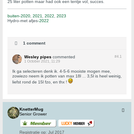
25 liter potten maar had ook een tentje vol, succes.
buiten-2020
,
2021
,
2022
,
2023
Hydro-met afjes
-2022
1 comment
Wesley pipes
commented
#4.
1
1 October 2021, 11:29
Ik ga selecteren denk ik. 4-5-6 mooiste mogen mee,
zowiezo neem ik potten van max 18l ... 3,5l is heel weinig,
liefst rond de 15l fzo, en thx !
KnetterMug
Senior Grower
Registratie op:
Jul 2017