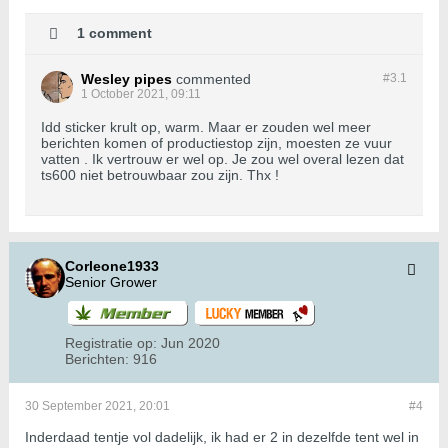
1 comment
Wesley pipes
commented
#3.
1
1 October 2021, 09:11
Idd sticker krult op, warm. Maar er zouden wel meer
berichten komen of productiestop zijn, moesten ze vuur
vatten . Ik vertrouw er wel op. Je zou wel overal lezen dat
ts600 niet betrouwbaar zou zijn. Thx !
Corleone1933
Senior Grower
Registratie op:
Jun 2020
Berichten:
916
30 September 2021, 20:01
#4
Inderdaad tentje vol dadelijk, ik had er 2 in dezelfde tent wel in