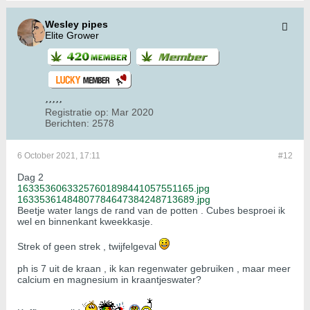
Wesley pipes
Elite Grower
Registratie op:
Mar 2020
Berichten:
2578
6 October 2021, 17:11
#12
Dag 2
16335360633257601898441057551165.jpg
16335361484807784647384248713689.jpg
Beetje water langs de rand van de potten . Cubes besproei ik
wel en binnenkant kweekkasje.
Strek of geen strek , twijfelgeval
ph is 7 uit de kraan , ik kan regenwater gebruiken , maar meer
calcium en magnesium in kraantjeswater?