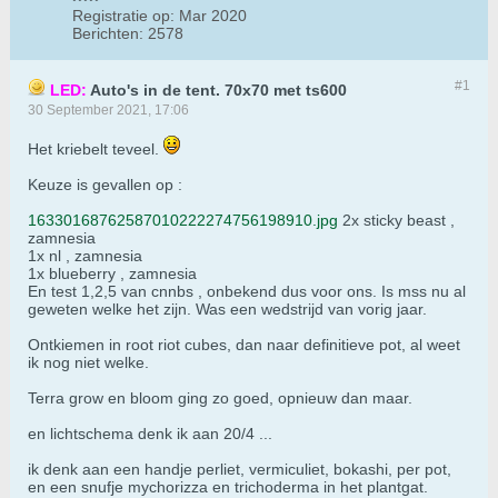
Registratie op:
Mar 2020
Berichten:
2578
#1
LED:
Auto's in de tent. 70x70 met ts600
30 September 2021, 17:06
Het kriebelt teveel.
Keuze is gevallen op :
16330168762587010222274756198910.jpg
2x sticky beast ,
zamnesia
1x nl , zamnesia
1x blueberry , zamnesia
En test 1,2,5 van cnnbs , onbekend dus voor ons. Is mss nu al
geweten welke het zijn. Was een wedstrijd van vorig jaar.
Ontkiemen in root riot cubes, dan naar definitieve pot, al weet
ik nog niet welke.
Terra grow en bloom ging zo goed, opnieuw dan maar.
en lichtschema denk ik aan 20/4 ...
ik denk aan een handje perliet, vermiculiet, bokashi, per pot,
en een snufje mychorizza en trichoderma in het plantgat.