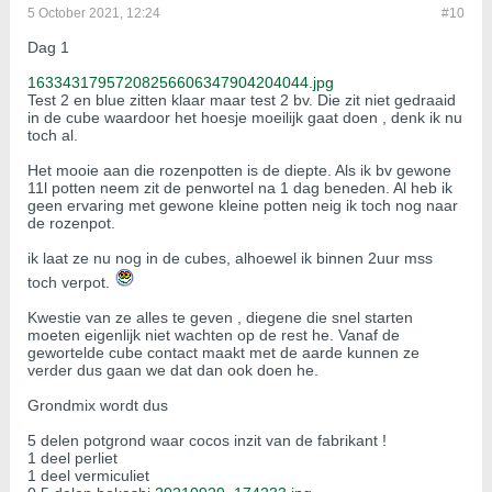
5 October 2021, 12:24
#10
Dag 1
16334317957208256606347904204044.jpg
Test 2 en blue zitten klaar maar test 2 bv. Die zit niet gedraaid
in de cube waardoor het hoesje moeilijk gaat doen , denk ik nu
toch al.
Het mooie aan die rozenpotten is de diepte. Als ik bv gewone
11l potten neem zit de penwortel na 1 dag beneden. Al heb ik
geen ervaring met gewone kleine potten neig ik toch nog naar
de rozenpot.
ik laat ze nu nog in de cubes, alhoewel ik binnen 2uur mss
toch verpot.
Kwestie van ze alles te geven , diegene die snel starten
moeten eigenlijk niet wachten op de rest he. Vanaf de
gewortelde cube contact maakt met de aarde kunnen ze
verder dus gaan we dat dan ook doen he.
Grondmix wordt dus
5 delen potgrond waar cocos inzit van de fabrikant !
1 deel perliet
1 deel vermiculiet