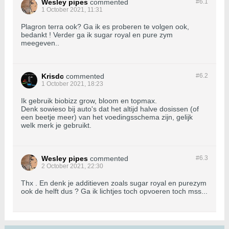
Wesley pipes
commented
#6.
1
1 October 2021, 11:31
Plagron terra ook? Ga ik es proberen te volgen ook,
bedankt ! Verder ga ik sugar royal en pure zym
meegeven..
Krisdc
commented
#6.
2
1 October 2021, 18:23
Ik gebruik biobizz grow, bloom en topmax.
Denk sowieso bij auto's dat het altijd halve dosissen (of
een beetje meer) van het voedingsschema zijn, gelijk
welk merk je gebruikt.
Wesley pipes
commented
#6.
3
2 October 2021, 22:30
Thx . En denk je additieven zoals sugar royal en purezym
ook de helft dus ? Ga ik lichtjes toch opvoeren toch mss...