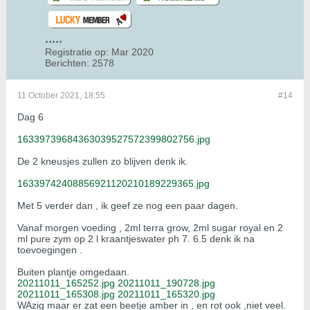
Registratie op:
Mar 2020
Berichten:
2578
11 October 2021, 18:55
#14
Dag 6
16339739684363039527572399802756.jpg
De 2 kneusjes zullen zo blijven denk ik.
16339742408856921120210189229365.jpg
Met 5 verder dan , ik geef ze nog een paar dagen.
Vanaf morgen voeding , 2ml terra grow, 2ml sugar royal en 2
ml pure zym op 2 l kraantjeswater ph 7. 6.5 denk ik na
toevoegingen .
Buiten plantje omgedaan.
20211011_165252.jpg
20211011_190728.jpg
20211011_165308.jpg
20211011_165320.jpg
WAzig maar er zat een beetje amber in , en rot ook ,niet veel.