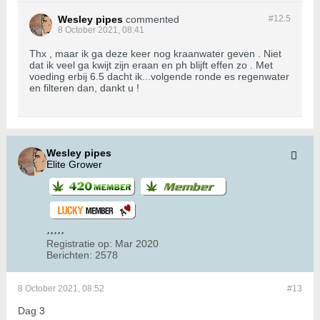
Wesley pipes
commented
#12.
5
8 October 2021, 08:41
Thx , maar ik ga deze keer nog kraanwater geven . Niet
dat ik veel ga kwijt zijn eraan en ph blijft effen zo . Met
voeding erbij 6.5 dacht ik...volgende ronde es regenwater
en filteren dan, dankt u !
Wesley pipes
Elite Grower
Registratie op:
Mar 2020
Berichten:
2578
8 October 2021, 08:52
#13
Dag 3