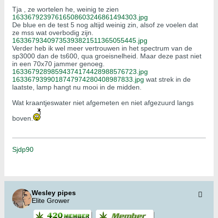
Tja , ze wortelen he, weinig te zien
16336792397616508603246861494303.jpg
De blue en de test 5 nog altijd weinig zin, alsof ze voelen dat
ze mss wat overbodig zijn.
16336793409735393821511365055445.jpg
Verder heb ik wel meer vertrouwen in het spectrum van de
sp3000 dan de ts600, qua groeisnelheid. Maar deze past niet
in een 70x70 jammer genoeg.
16336792898594374174428988576723.jpg
1633679399018747974280408987833.jpg
wat strek in de
laatste, lamp hangt nu mooi in de midden.
Wat kraantjeswater niet afgemeten en niet afgezuurd langs
boven.
Sjdp90
Wesley pipes
Elite Grower