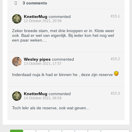
3 comments
KnetterMug
commented
#15.
1
12 October 2021, 20:58
Zeker breede stam, met drie knoppen er in. Klote weer
ook. Baal er wel van eigenlijk. Bij ieder kon het nog wel
een paar weken....
Wesley pipes
commented
#15.
2
13 October 2021, 17:57
Inderdaad nuja ik had er binnen he , deze zijn reserve
KnetterMug
commented
#15.
3
14 October 2021, 08:59
Toch lekr als de reserve, ook wat geven...