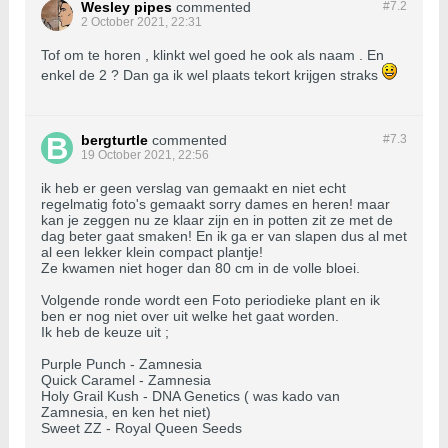
Wesley pipes
commented
#7.
2
2 October 2021, 22:31
Tof om te horen , klinkt wel goed he ook als naam . En
enkel de 2 ? Dan ga ik wel plaats tekort krijgen straks
bergturtle
commented
#7.
3
19 October 2021, 22:56
ik heb er geen verslag van gemaakt en niet echt
regelmatig foto's gemaakt sorry dames en heren! maar
kan je zeggen nu ze klaar zijn en in potten zit ze met de
dag beter gaat smaken! En ik ga er van slapen dus al met
al een lekker klein compact plantje!
Ze kwamen niet hoger dan 80 cm in de volle bloei.
Volgende ronde wordt een Foto periodieke plant en ik
ben er nog niet over uit welke het gaat worden.
Ik heb de keuze uit ;
Purple Punch - Zamnesia
Quick Caramel - Zamnesia
Holy Grail Kush - DNA Genetics ( was kado van
Zamnesia, en ken het niet)
Sweet ZZ - Royal Queen Seeds