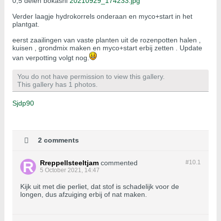
0,5 delen bokashi
20210929_174233.jpg
Verder laagje hydrokorrels onderaan en myco+start in het
plantgat.
eerst zaailingen van vaste planten uit de rozenpotten halen ,
kuisen , grondmix maken en myco+start erbij zetten . Update
van verpotting volgt nog.
You do not have permission to view this gallery.
This gallery has 1 photos.
Sjdp90
2 comments
Rreppellsteeltjam
commented
#10.
1
5 October 2021, 14:47
Kijk uit met die perliet, dat stof is schadelijk voor de
longen, dus afzuiging erbij of nat maken.