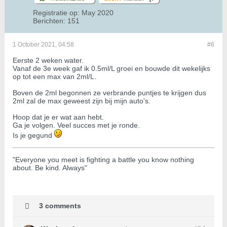
Registratie op:
May 2020
Berichten:
151
1 October 2021, 04:58
#6
Eerste 2 weken water.
Vanaf de 3e week gaf ik 0.5ml/L groei en bouwde dit wekelijks
op tot een max van 2ml/L.
Boven de 2ml begonnen ze verbrande puntjes te krijgen dus
2ml zal de max geweest zijn bij mijn auto's.
Hoop dat je er wat aan hebt.
Ga je volgen. Veel succes met je ronde.
Is je gegund
"Everyone you meet is fighting a battle you know nothing
about. Be kind. Always"
3 comments