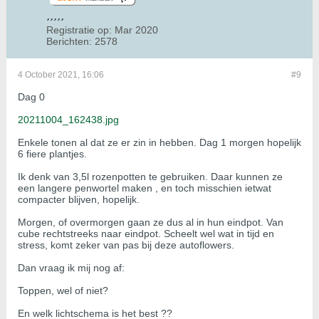
Registratie op:
Mar 2020
Berichten:
2578
4 October 2021, 16:06
#9
Dag 0
20211004_162438.jpg
Enkele tonen al dat ze er zin in hebben. Dag 1 morgen hopelijk
6 fiere plantjes.
Ik denk van 3,5l rozenpotten te gebruiken. Daar kunnen ze
een langere penwortel maken , en toch misschien ietwat
compacter blijven, hopelijk.
Morgen, of overmorgen gaan ze dus al in hun eindpot. Van
cube rechtstreeks naar eindpot. Scheelt wel wat in tijd en
stress, komt zeker van pas bij deze autoflowers.
Dan vraag ik mij nog af:
Toppen, wel of niet?
En welk lichtschema is het best ??