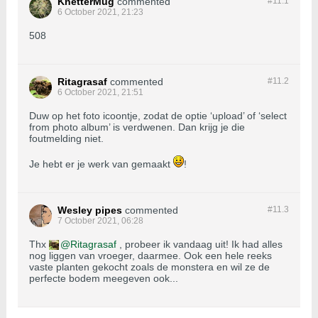
KnetterMug
commented
#11.
1
6 October 2021, 21:23
508
Ritagrasaf
commented
#11.
2
6 October 2021, 21:51
Duw op het foto icoontje, zodat de optie ‘upload’ of ‘select
from photo album’ is verdwenen. Dan krijg je die
foutmelding niet.
Je hebt er je werk van gemaakt
!
Wesley pipes
commented
#11.
3
7 October 2021, 06:28
Thx
Ritagrasaf
, probeer ik vandaag uit! Ik had alles
nog liggen van vroeger, daarmee. Ook een hele reeks
vaste planten gekocht zoals de monstera en wil ze de
perfecte bodem meegeven ook...