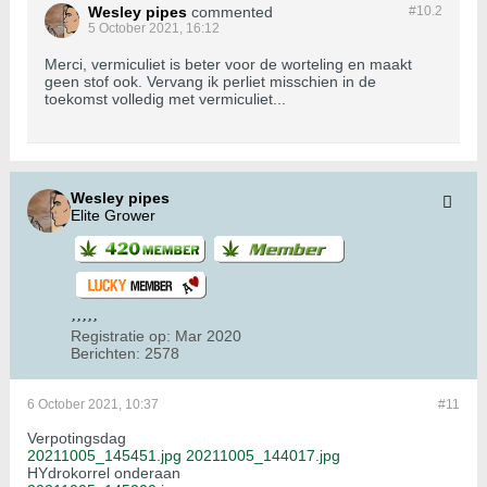
Wesley pipes
commented
#10.
2
5 October 2021, 16:12
Merci, vermiculiet is beter voor de worteling en maakt
geen stof ook. Vervang ik perliet misschien in de
toekomst volledig met vermiculiet...
Wesley pipes
Elite Grower
Registratie op:
Mar 2020
Berichten:
2578
6 October 2021, 10:37
#11
Verpotingsdag
20211005_145451.jpg
20211005_144017.jpg
HYdrokorrel onderaan