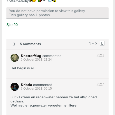
Koffietoetertijd
You do not have permission to view this gallery.
This gallery has 1 photos.
Sjdp90
3 - 5
5 comments
KnetterMug
commented
#12.
3
6 October 2021, 21:24
Het begin is er.
Krisdc
commented
#12.
4
7 October 2021, 06:15
50/50 kraan en regenwater hebben ze het altijd goed
gedaan.
Wel niet je regenwater vergeten te filteren.