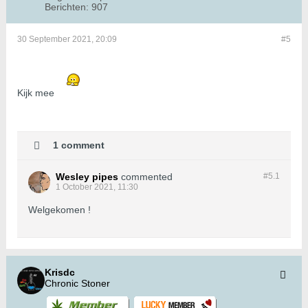
Berichten:
907
30 September 2021, 20:09
#5
Kijk mee
1 comment
Wesley pipes
commented
#5.
1
1 October 2021, 11:30
Welgekomen !
Krisdc
Chronic Stoner