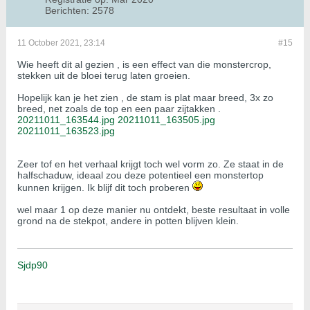
Berichten:
2578
11 October 2021, 23:14
#15
Wie heeft dit al gezien , is een effect van die monstercrop,
stekken uit de bloei terug laten groeien.
Hopelijk kan je het zien , de stam is plat maar breed, 3x zo
breed, net zoals de top en een paar zijtakken .
20211011_163544.jpg
20211011_163505.jpg
20211011_163523.jpg
Zeer tof en het verhaal krijgt toch wel vorm zo. Ze staat in de
halfschaduw, ideaal zou deze potentieel een monstertop
kunnen krijgen. Ik blijf dit toch proberen
wel maar 1 op deze manier nu ontdekt, beste resultaat in volle
grond na de stekpot, andere in potten blijven klein.
Sjdp90