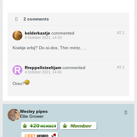
2 comments
kelderkastje
commented
#2.
1
4 October 2021, 14:33
Koekje erbij? Do-si-dos, Thin mintz, ...
Rreppellsteeltjam
commented
#2.
2
4 October 2021, 14:40
Oreo?
Wesley pipes
Elite Grower