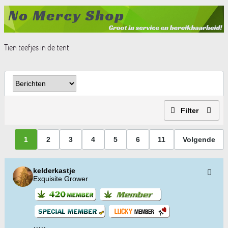
Tien teefjes in de tent
Filter
1
2
3
4
5
6
11
Volgende
kelderkastje
Exquisite Grower