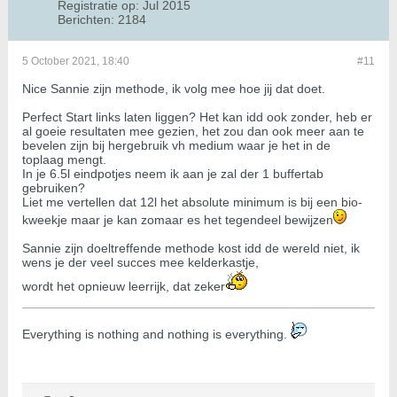
Registratie op:
Jul 2015
Berichten:
2184
5 October 2021, 18:40
#11
Nice Sannie zijn methode, ik volg mee hoe jij dat doet.
Perfect Start links laten liggen? Het kan idd ook zonder, heb er
al goeie resultaten mee gezien, het zou dan ook meer aan te
bevelen zijn bij hergebruik vh medium waar je het in de
toplaag mengt.
In je 6.5l eindpotjes neem ik aan je zal der 1 buffertab
gebruiken?
Liet me vertellen dat 12l het absolute minimum is bij een bio-
kweekje maar je kan zomaar es het tegendeel bewijzen
Sannie zijn doeltreffende methode kost idd de wereld niet, ik
wens je der veel succes mee kelderkastje,
wordt het opnieuw leerrijk, dat zeker
​​​​​​Everything is nothing and nothing is everything.