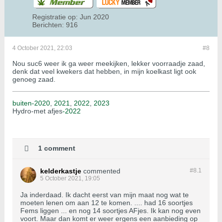
Registratie op:
Jun 2020
Berichten:
916
4 October 2021, 22:03
#8
Nou suc6 weer ik ga weer meekijken, lekker voorraadje zaad,
denk dat veel kwekers dat hebben, in mijn koelkast ligt ook
genoeg zaad.
buiten-2020
,
2021
,
2022
,
2023
Hydro-met afjes
-2022
1 comment
kelderkastje
commented
#8.
1
5 October 2021, 19:05
Ja inderdaad. Ik dacht eerst van mijn maat nog wat te
moeten lenen om aan 12 te komen. .... had 16 soortjes
Fems liggen ... en nog 14 soortjes AFjes. Ik kan nog even
voort. Maar dan komt er weer ergens een aanbieding op