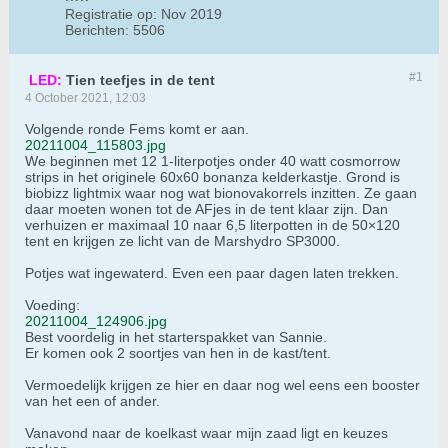
Registratie op:
Nov 2019
Berichten:
5506
#1
LED:
Tien teefjes in de tent
4 October 2021, 12:03
Volgende ronde Fems komt er aan.
20211004_115803.jpg
We beginnen met 12 1-literpotjes onder 40 watt cosmorrow
strips in het originele 60x60 bonanza kelderkastje. Grond is
biobizz lightmix waar nog wat bionovakorrels inzitten. Ze gaan
daar moeten wonen tot de AFjes in de tent klaar zijn. Dan
verhuizen er maximaal 10 naar 6,5 literpotten in de 50×120
tent en krijgen ze licht van de Marshydro SP3000.
Potjes wat ingewaterd. Even een paar dagen laten trekken.
Voeding:
20211004_124906.jpg
Best voordelig in het starterspakket van Sannie.
Er komen ook 2 soortjes van hen in de kast/tent.
Vermoedelijk krijgen ze hier en daar nog wel eens een booster
van het een of ander.
Vanavond naar de koelkast waar mijn zaad ligt en keuzes