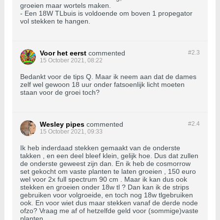
groeien maar wortels maken.
- Een 18W TLbuis is voldoende om boven 1 propegator
vol stekken te hangen.
Voor het eerst
commented
#2.
3
15 October 2021, 08:22
Bedankt voor de tips Q. Maar ik neem aan dat de dames
zelf wel gewoon 18 uur onder fatsoenlijk licht moeten
staan voor de groei toch?
Wesley pipes
commented
#2.
4
15 October 2021, 09:33
Ik heb inderdaad stekken gemaakt van de onderste
takken , en een deel bleef klein, gelijk hoe. Dus dat zullen
de onderste geweest zijn dan. En ik heb de cosmorrow
set gekocht om vaste planten te laten groeien , 150 euro
wel voor 2x full spectrum 90 cm . Maar ik kan dus ook
stekken en groeien onder 18w tl ? Dan kan ik de strips
gebruiken voor volgroeide, en toch nog 18w tlgebruiken
ook. En voor wiet dus maar stekken vanaf de derde node
ofzo? Vraag me af of hetzelfde geld voor (sommige)vaste
planten .