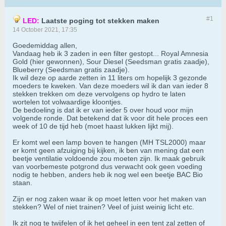
#1
LED:
Laatste poging tot stekken maken
14 October 2021, 17:35
Goedemiddag allen,
Vandaag heb ik 3 zaden in een filter gestopt... Royal Amnesia
Gold (hier gewonnen), Sour Diesel (Seedsman gratis zaadje),
Blueberry (Seedsman gratis zaadje).
Ik wil deze op aarde zetten in 11 liters om hopelijk 3 gezonde
moeders te kweken. Van deze moeders wil ik dan van ieder 8
stekken trekken om deze vervolgens op hydro te laten
wortelen tot volwaardige kloontjes.
De bedoeling is dat ik er van ieder 5 over houd voor mijn
volgende ronde. Dat betekend dat ik voor dit hele proces een
week of 10 de tijd heb (moet haast lukken lijkt mij).
Er komt wel een lamp boven te hangen (MH TSL2000) maar
er komt geen afzuiging bij kijken, ik ben van mening dat een
beetje ventilatie voldoende zou moeten zijn. Ik maak gebruik
van voorbemeste potgrond dus verwacht ook geen voeding
nodig te hebben, anders heb ik nog wel een beetje BAC Bio
staan.
Zijn er nog zaken waar ik op moet letten voor het maken van
stekken? Wel of niet trainen? Veel of juist weinig licht etc.
Ik zit nog te twijfelen of ik het geheel in een tent zal zetten of