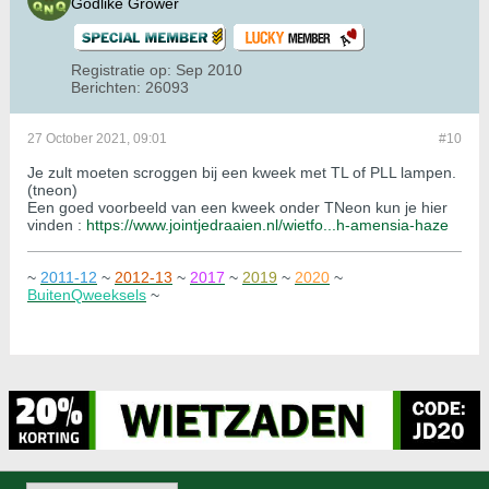
Godlike Grower
Registratie op:
Sep 2010
Berichten:
26093
27 October 2021, 09:01
#10
Je zult moeten scroggen bij een kweek met TL of PLL lampen.
(tneon)
Een goed voorbeeld van een kweek onder TNeon kun je hier
vinden :
https://www.jointjedraaien.nl/wietfo...h-amensia-haze
~
2011-12
~
2012-13
~
2017
~
2019
~
2020
~
BuitenQweeksels
~