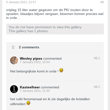
5 January 2022, 22:57
#8
vrijdag 15 liter water gegeven om de PK/ zouten door te
spoelen, blaadjes blijven vergaan, bloemen komen precies wel
in orde...
You do not have permission to view this gallery.
This gallery has 1 photos.
2 comments
Wesley pipes
commented
#8.
1
7 January 2022, 10:54
Het belangrijkste komt in orde !
Kasteelheer
commented
#8.
2
7 January 2022, 21:55
het ruikt fenomenaal en ik zie dagelijks de kristallen
uitbreiden