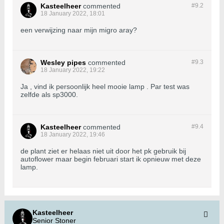
Kasteelheer
commented
#9.
2
18 January 2022, 18:01
een verwijzing naar mijn migro aray?
Wesley pipes
commented
#9.
3
18 January 2022, 19:22
Ja , vind ik persoonlijk heel mooie lamp . Par test was
zelfde als sp3000.
Kasteelheer
commented
#9.
4
18 January 2022, 19:46
de plant ziet er helaas niet uit door het pk gebruik bij
autoflower maar begin februari start ik opnieuw met deze
lamp.
Kasteelheer
Senior Stoner