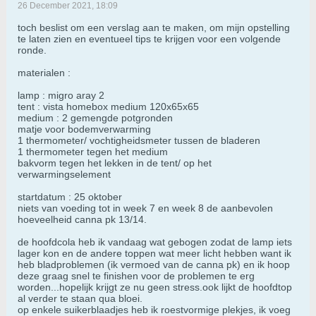
26 December 2021, 18:09
toch beslist om een verslag aan te maken, om mijn opstelling
te laten zien en eventueel tips te krijgen voor een volgende
ronde.
materialen :
lamp : migro aray 2
tent : vista homebox medium 120x65x65
medium : 2 gemengde potgronden
matje voor bodemverwarming
1 thermometer/ vochtigheidsmeter tussen de bladeren
1 thermometer tegen het medium
bakvorm tegen het lekken in de tent/ op het
verwarmingselement
startdatum : 25 oktober
niets van voeding tot in week 7 en week 8 de aanbevolen
hoeveelheid canna pk 13/14.
de hoofdcola heb ik vandaag wat gebogen zodat de lamp iets
lager kon en de andere toppen wat meer licht hebben want ik
heb bladproblemen (ik vermoed van de canna pk) en ik hoop
deze graag snel te finishen voor de problemen te erg
worden...hopelijk krijgt ze nu geen stress.ook lijkt de hoofdtop
al verder te staan qua bloei.
op enkele suikerblaadjes heb ik roestvormige plekjes, ik voeg