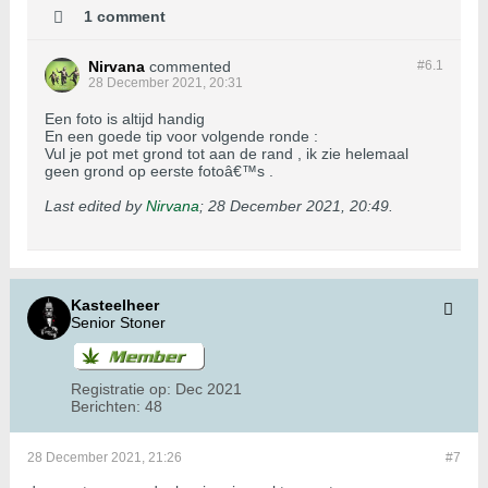
1 comment
Nirvana
commented
#6.
1
28 December 2021, 20:31
Een foto is altijd handig
En een goede tip voor volgende ronde :
Vul je pot met grond tot aan de rand , ik zie helemaal
geen grond op eerste fotoâ€™s .
Last edited by
Nirvana
;
28 December 2021, 20:49
.
Kasteelheer
Senior Stoner
Registratie op:
Dec 2021
Berichten:
48
28 December 2021, 21:26
#7