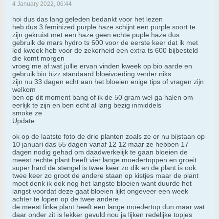
4 January 2022, 06:44
hoi dus das lang geleden bedankt voor het lezen
heb dus 3 feminized purple haze schijnt een purple soort te
zijn gekruist met een haze geen echte puple haze dus
gebruik de mars hydro ts 600 voor de eerste keer dat ik met
led kweek heb voor de zekerheid een extra ts 600 bijbesteld
die komt morgen
vroeg me af wat jullie ervan vinden kweek op bio aarde en
gebruik bio bizz standaard bloeivoeding verder niks
zijn nu 33 dagen echt aan het bloeien enige tips of vragen zijn
welkom
ben op dit moment bang of ik de 50 gram wel ga halen om
eerlijk te zijn en ben echt al lang bezig inmiddels
smoke ze
Update
ok op de laatste foto de drie planten zoals ze er nu bijstaan op
10 januari das 55 dagen vanaf 12 12 maar ze hebben 17
dagen nodig gehad om daadwerkelijk te gaan bloeien de
meest rechte plant heeft vier lange moedertoppen en groeit
super hard de stengel is twee keer zo dik en de plant is ook
twee keer zo groot de andere staan op kistjes maar de plant
moet denk ik ook nog het langste bloeien want duurde het
langst voordat deze gaat bloeien lijkt ongeveer een week
achter te lopen op de twee andere
de meest linke plant heeft een lange moedertop dun maar wat
daar onder zit is lekker gevuld nou ja lijken redelijke topjes