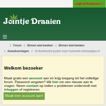
Login of Registreer
Forum
Binnen wiet kweken
Binnen wiet kweken
Kweekverslagen
3x feminezed purple haze huismerk wietzaadjes.nl
Welkom bezoeker
Maak gratis een
account
aan en krijg toegang tot het volledige
forum. Paswoord vergeten? klik
hier
om een nieuwe aan te
vragen. Neem
contact
op indien u problemen ondervindt met
inloggen
of registreren.
Maak een account aan!