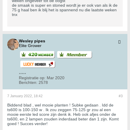
weken ongeveer tot de oogst
de smaak is super en stoned wordt je er ook van als ik de
75 g haal ben ik blij het is spannend nu die laatste weken
tnx
Wesley pipes
Elite Grower
Registratie op:
Mar 2020
Berichten:
2578
7 January 2022, 18:42
#3
Biddend blad , wel mooie planten ! Subke gedaan . Idd de
ts600 is 100-150 w . Ik zou zeggen 75-125 gr zou al een
mooie eerste led score zijn denk ik. Heb ook afjes onder de
ts600, en 2 lampen zouden inderdaad beter dan 1 zijn. Komt
goed ! Succes verder!