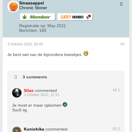
Sinaasappel
Chronic Stoner
Registratie op:
May 2021
Berichten:
160
3 October 2022, 08:45
#2
Je bent wel van de bijzondere kweekjes.
3 comments
Silas
commented
#2.
1
3 October 2022, 11:31
Je moet er maar opkomen
Suc6 iig.
Kunichika
commented
#2.
2