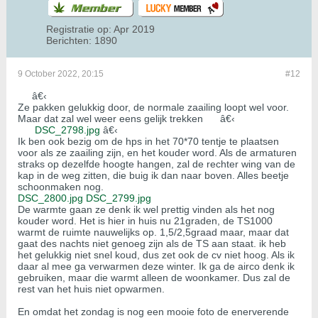
Registratie op:
Apr 2019
Berichten:
1890
9 October 2022, 20:15
#12
â€‹
Ze pakken gelukkig door, de normale zaailing loopt wel voor.
Maar dat zal wel weer eens gelijk trekken
â€‹
DSC_2798.jpg
â€‹
Ik ben ook bezig om de hps in het 70*70 tentje te plaatsen
voor als ze zaailing zijn, en het kouder word. Als de armaturen
straks op dezelfde hoogte hangen, zal de rechter wing van de
kap in de weg zitten, die buig ik dan naar boven. Alles beetje
schoonmaken nog.
DSC_2800.jpg
DSC_2799.jpg
De warmte gaan ze denk ik wel prettig vinden als het nog
kouder word. Het is hier in huis nu 21graden, de TS1000
warmt de ruimte nauwelijks op. 1,5/2,5graad maar, maar dat
gaat des nachts niet genoeg zijn als de TS aan staat. ik heb
het gelukkig niet snel koud, dus zet ook de cv niet hoog. Als ik
daar al mee ga verwarmen deze winter. Ik ga de airco denk ik
gebruiken, maar die warmt alleen de woonkamer. Dus zal de
rest van het huis niet opwarmen.
En omdat het zondag is nog een mooie foto de enerverende