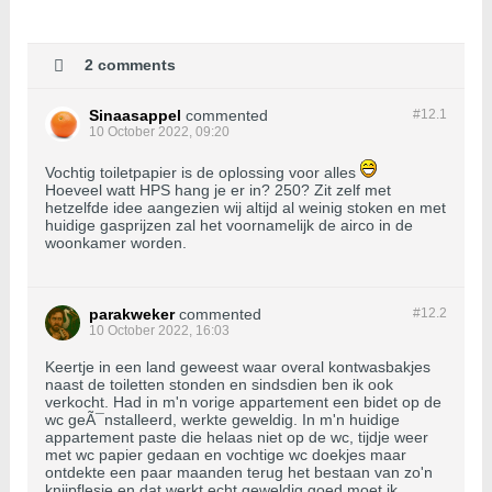
2 comments
Sinaasappel
commented
#12.
1
10 October 2022, 09:20
Vochtig toiletpapier is de oplossing voor alles
Hoeveel watt HPS hang je er in? 250? Zit zelf met
hetzelfde idee aangezien wij altijd al weinig stoken en met
huidige gasprijzen zal het voornamelijk de airco in de
woonkamer worden.
parakweker
commented
#12.
2
10 October 2022, 16:03
Keertje in een land geweest waar overal kontwasbakjes
naast de toiletten stonden en sindsdien ben ik ook
verkocht. Had in m'n vorige appartement een bidet op de
wc geÃ¯nstalleerd, werkte geweldig. In m'n huidige
appartement paste die helaas niet op de wc, tijdje weer
met wc papier gedaan en vochtige wc doekjes maar
ontdekte een paar maanden terug het bestaan van zo'n
knijpflesje en dat werkt echt geweldig goed moet ik