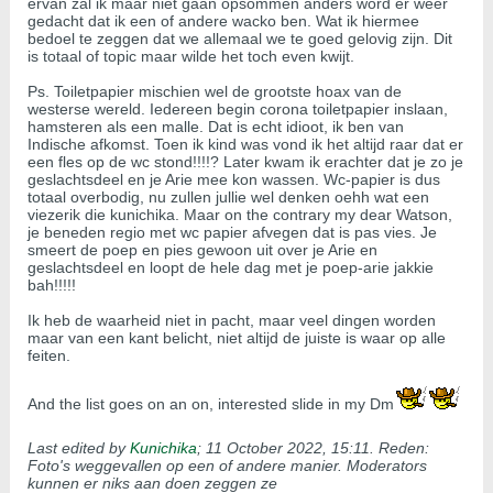
ervan zal ik maar niet gaan opsommen anders word er weer
gedacht dat ik een of andere wacko ben. Wat ik hiermee
bedoel te zeggen dat we allemaal we te goed gelovig zijn. Dit
is totaal of topic maar wilde het toch even kwijt.
Ps. Toiletpapier mischien wel de grootste hoax van de
westerse wereld. Iedereen begin corona toiletpapier inslaan,
hamsteren als een malle. Dat is echt idioot, ik ben van
Indische afkomst. Toen ik kind was vond ik het altijd raar dat er
een fles op de wc stond!!!!? Later kwam ik erachter dat je zo je
geslachtsdeel en je Arie mee kon wassen. Wc-papier is dus
totaal overbodig, nu zullen jullie wel denken oehh wat een
viezerik die kunichika. Maar on the contrary my dear Watson,
je beneden regio met wc papier afvegen dat is pas vies. Je
smeert de poep en pies gewoon uit over je Arie en
geslachtsdeel en loopt de hele dag met je poep-arie jakkie
bah!!!!!
Ik heb de waarheid niet in pacht, maar veel dingen worden
maar van een kant belicht, niet altijd de juiste is waar op alle
feiten.
And the list goes on an on, interested slide in my Dm
Last edited by
Kunichika
;
11 October 2022, 15:11
.
Reden:
Foto's weggevallen op een of andere manier. Moderators
kunnen er niks aan doen zeggen ze