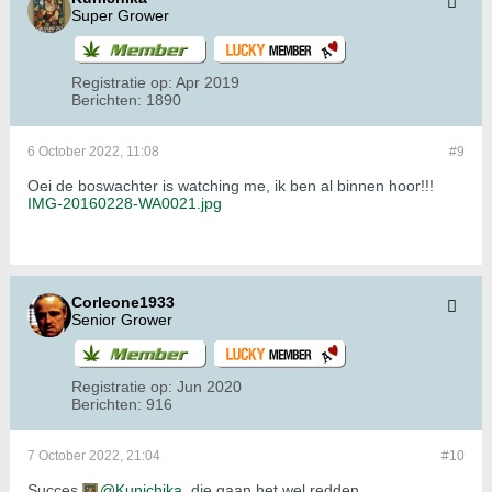
Super Grower
Registratie op:
Apr 2019
Berichten:
1890
6 October 2022, 11:08
#9
Oei de boswachter is watching me, ik ben al binnen hoor!!!
IMG-20160228-WA0021.jpg
Corleone1933
Senior Grower
Registratie op:
Jun 2020
Berichten:
916
7 October 2022, 21:04
#10
Succes
Kunichika
, die gaan het wel redden.