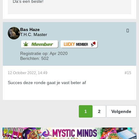
Da's een beste!
Bas Haze
T.H.C. Master
Registratie op:
Apr 2020
Berichten:
502
12 October 2022, 14:49
#15
Succes deze ronde gaat je vast beter af
1
2
Volgende