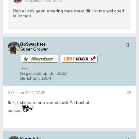
5 October 2022, 20:53
Heb er ook geen ervaring mee maar dit lijkt me wel goed
te komen.
Bo$wachter
Super Grower
Registratie op:
Jul 2022
Berichten:
1904
6 October 2022, 07:05
#8
Ik kijk stiekem mee vanuit mâ€™n boshut!
succes
Kunichika