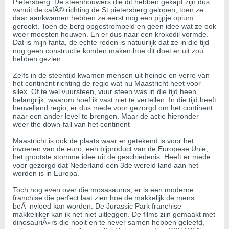
Pietersberg. De steenhouwers die dit hebben gekapt zijn dus
vanuit de cafÃ© richting de St pietersberg gelopen, toen ze
daar aankwamen hebben ze eerst nog een pijpje opium
gerookt. Toen de berg opgestrompeld en geen idee wat ze ook
weer moesten houwen. En er dus naar een krokodil vormde.
Dat is mijn fanta, de echte reden is natuurlijk dat ze in die tijd
nog geen constructie konden maken hoe dit doet er uit zou
hebben gezien.
Zelfs in de steentijd kwamen mensen uit heinde en verre van
het continent richting de regio wat nu Maastricht heet voor
silex. Of te wel vuursteen, vuur steen was in die tijd heen
belangrijk, waarom hoef ik vast niet te vertellen. In die tijd heeft
heuvelland regio, er dus mede voor gezorgd om het continent
naar een ander level te brengen. Maar de actie hieronder
weer the down-fall van het continent
Maastricht is ook de plaats waar er getekend is voor het
invoeren van de euro, een bijproduct van de Europese Unie,
het grootste stomme idee uit de geschiedenis. Heeft er mede
voor gezorgd dat Nederland een 3de wereld land aan het
worden is in Europa.
Toch nog even over die mosasaurus, er is een moderne
franchise die perfect laat zien hoe de makkelijk de mens
beÃ¯nvloed kan worden. De Jurassic Park franchise
makkelijker kan ik het niet uitleggen. De films zijn gemaakt met
dinosauriÃ«rs die nooit en te never samen hebben geleefd,