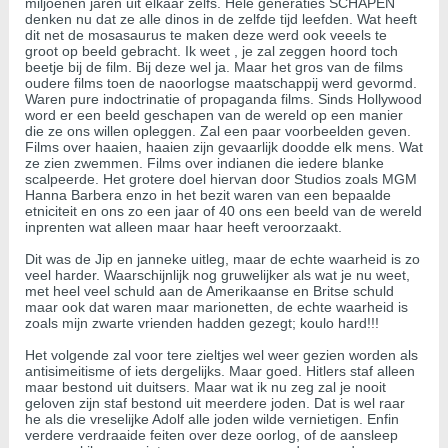
miljoenen jaren uit elkaar zelfs. Hele generaties SCHAPEN
denken nu dat ze alle dinos in de zelfde tijd leefden. Wat heeft
dit net de mosasaurus te maken deze werd ook veeels te
groot op beeld gebracht. Ik weet , je zal zeggen hoord toch
beetje bij de film. Bij deze wel ja. Maar het gros van de films
oudere films toen de naoorlogse maatschappij werd gevormd.
Waren pure indoctrinatie of propaganda films. Sinds Hollywood
word er een beeld geschapen van de wereld op een manier
die ze ons willen opleggen. Zal een paar voorbeelden geven.
Films over haaien, haaien zijn gevaarlijk doodde elk mens. Wat
ze zien zwemmen. Films over indianen die iedere blanke
scalpeerde. Het grotere doel hiervan door Studios zoals MGM
Hanna Barbera enzo in het bezit waren van een bepaalde
etniciteit en ons zo een jaar of 40 ons een beeld van de wereld
inprenten wat alleen maar haar heeft veroorzaakt.
Dit was de Jip en janneke uitleg, maar de echte waarheid is zo
veel harder. Waarschijnlijk nog gruwelijker als wat je nu weet,
met heel veel schuld aan de Amerikaanse en Britse schuld
maar ook dat waren maar marionetten, de echte waarheid is
zoals mijn zwarte vrienden hadden gezegt; koulo hard!!!
Het volgende zal voor tere zieltjes wel weer gezien worden als
antisimeitisme of iets dergelijks. Maar goed. Hitlers staf alleen
maar bestond uit duitsers. Maar wat ik nu zeg zal je nooit
geloven zijn staf bestond uit meerdere joden. Dat is wel raar
he als die vreselijke Adolf alle joden wilde vernietigen. Enfin
verdere verdraaide feiten over deze oorlog, of de aansleep