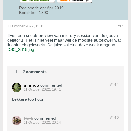
Registratie op:
Apr 2019
Berichten:
1890
11 October 2022, 15:13
#14
Even een sneak-preview van mid-dry-session van de gauva
gelato41. Het is niet veel maar wel de mooiste autoflower wat
ik ooit heb gekweekt. De juice zal eind deze week omgaan.
DSC_2815.jpg
2 comments
giinnoo
commented
#14.
1
11 October 2022, 19:41
Lekkere top hoor!
Hork
commented
#14.
2
11 October 2022, 20:14