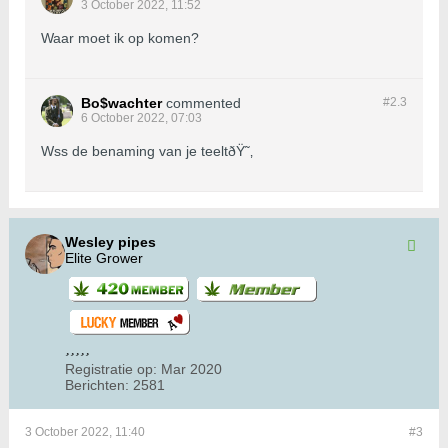
3 October 2022, 11:52
Waar moet ik op komen?
Bo$wachter
commented
#2.
3
6 October 2022, 07:03
Wss de benaming van je teeltðŸ˜‚
Wesley pipes
Elite Grower
Registratie op:
Mar 2020
Berichten:
2581
3 October 2022, 11:40
#3