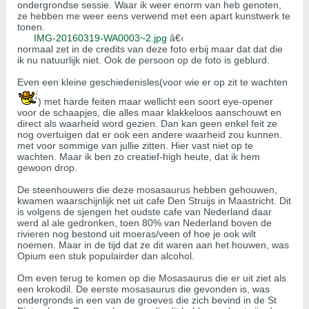
ondergrondse sessie. Waar ik weer enorm van heb genoten,
ze hebben me weer eens verwend met een apart kunstwerk te
tonen.
IMG-20160319-WA0003~2.jpg
â€‹
normaal zet in de credits van deze foto erbij maar dat dat die
ik nu natuurlijk niet. Ook de persoon op de foto is geblurd.
Even een kleine geschiedenisles(voor wie er op zit te wachten
) met harde feiten maar wellicht een soort eye-opener
voor de schaapjes, die alles maar klakkeloos aanschouwt en
direct als waarheid word gezien. Dan kan geen enkel feit ze
nog overtuigen dat er ook een andere waarheid zou kunnen.
met voor sommige van jullie zitten. Hier vast niet op te
wachten. Maar ik ben zo creatief-high heute, dat ik hem
gewoon drop.
De steenhouwers die deze mosasaurus hebben gehouwen,
kwamen waarschijnlijk net uit cafe Den Struijs in Maastricht. Dit
is volgens de sjengen het oudste cafe van Nederland daar
werd al ale gedronken, toen 80% van Nederland boven de
rivieren nog bestond uit moeras/veen of hoe je ook wilt
noemen. Maar in de tijd dat ze dit waren aan het houwen, was
Opium een stuk populairder dan alcohol.
Om even terug te komen op die Mosasaurus die er uit ziet als
een krokodil. De eerste mosasaurus die gevonden is, was
ondergronds in een van de groeves die zich bevind in de St