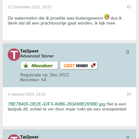
21 December 2022, 18:57
#3
De watermelon die ik proefde was buitengewoon
dus ik
denk dat dit een prachtsoortje gaat worden, ik kijk mee
Tat2peet
Advanced Stoner
Registratie op:
Dec 2022
Berichten:
54
4 January 2023, 18:02
#4
7BE7B405-DE2E-42F3-A0B6-283A98E269BD.jpg
Het is een
lastpak dit, schiet te ver door maar ruikt als een snoepwinkel
Tat2peet