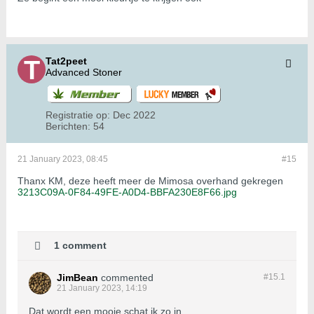
Tat2peet
Advanced Stoner
Registratie op:
Dec 2022
Berichten:
54
21 January 2023, 08:45
#15
Thanx KM, deze heeft meer de Mimosa overhand gekregen
3213C09A-0F84-49FE-A0D4-BBFA230E8F66.jpg
1 comment
JimBean
commented
#15.
1
21 January 2023, 14:19
Dat wordt een mooie schat ik zo in...