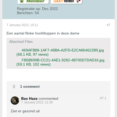
Registratie op:
Dec 2022
Berichten:
54
7 January 2023, 10:11
#7
Een aantal flinke hoofdtoppen in deze dame
Attached Files
469AFB88-1AF7-48BA-A2FD-E2CA864622B9.jpg
(68,1 KB, 97 views)
FB5B699B-CC21-4AE1-9282-4B700D7DAD16.jpg
(59,1 KB, 102 views)
1 comment
Bas Haze
commented
#7.
1
7 January 2023, 11:36
Ziet er gezond uit