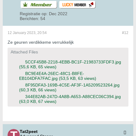
Registratie op:
Dec 2022
Berichten:
54
12 January 2023, 20:54
#12
Ze geuren verdikkeme verrukkelijk
Attached Files
5CCF45B8-2218-4EBB-BC1F-21983733FDF3.jpg
(55,6 KB, 65 views)
BC9E4E4A-26EC-48C1-B8FE-
EB104DFA7FAC.jpg
(53,5 KB, 63 views)
8F95DFA3-169B-4C5E-AF3F-1A5209523264.jpg
(60,3 KB, 66 views)
344E82AB-247D-4A8B-A653-A88CEC06C394.jpg
(63,0 KB, 67 views)
Tat2peet