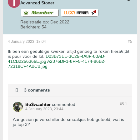
Advanced Stoner
Registratie op:
Dec 2022
Berichten:
54
4 January 2023, 18:04
#5
Ik ben een geduldige kweker, altijd genoeg te roken hierâ€¦dit
is puur voor de lol.
D03B73EE-3C25-4A8F-80AD-
41CB2256366E.jpg
A2376DF1-8FF5-4174-86B2-
72318CF4ABCB.jpg
3 comments
Bo$wachter
commented
#5.
1
4 January 2023, 23:44
Aangezien je verschillende smaakjes heb geteeld, wat is
je top 3?