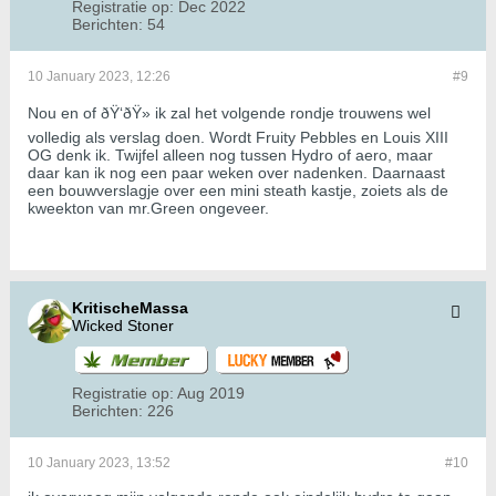
Registratie op:
Dec 2022
Berichten:
54
10 January 2023, 12:26
#9
Nou en of ðŸ‘ðŸ» ik zal het volgende rondje trouwens wel
volledig als verslag doen. Wordt Fruity Pebbles en Louis XIII
OG denk ik. Twijfel alleen nog tussen Hydro of aero, maar
daar kan ik nog een paar weken over nadenken. Daarnaast
een bouwverslagje over een mini steath kastje, zoiets als de
kweekton van mr.Green ongeveer.
KritischeMassa
Wicked Stoner
Registratie op:
Aug 2019
Berichten:
226
10 January 2023, 13:52
#10