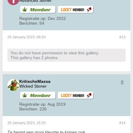
Advanced Stoner
Registratie op:
Dec 2022
Berichten:
54
20 January 2023, 08:34
#13
You do not have permission to view this gallery.
This gallery has 2 photos.
KritischeMassa
Wicked Stoner
Registratie op:
Aug 2019
Berichten:
226
20 January 2023, 16:25
#14
Ze begint een mooi kleurtje te krijgen ook