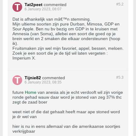
Tat2peet
commented
#5.
2
6 January 2023, 08:07
Dat is afhankelijk van mâ€™n stemming.
Mijn ultieme soorten zijn pure Durban, Mimosa, GDP en
Sour Apple. Ben nu bv bezig om GDP in te kruisen met
Amnesia (van Soma), allebei een soort die goed op je
brein werkt en 2 smaken die elkaar ondersteunen (hoop
ik).
Fruitsmaken zijn wel mijn favoriet, appel, bessen, meloen.
Zoek je een soort die je de tijd wil laten vergeten :
Imperium X.
Tijnie82
commented
#5.
3
6 January 2023, 08:35
future
Home
van anesia als je echt verdooft wil zijn vorige
ronde gehad wauw daar word je stoned van zeg 37% thc
zegt de zaad boer
weet niet of die dat gehaalt heeft maar ape stoned word
je dr wel van
hier is nu in eens allemaal van die amerikaanse soortjes
verkrijgbaar