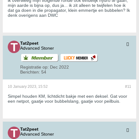
ik overweeg mijn volgende ronde ook eindelijk hydro te gaan,
mijn aarde is bijna op, dus ja... ik zit alleen te twijfelen hoe ik
dat ga doen in die propagator, klein emmertje en bubbelen? Ik
denk overigens aan DWC
Tat2peet
Advanced Stoner
Registratie op:
Dec 2022
Berichten:
54
10 January 2023, 15:52
#11
Simpel houden KM, lichtdicht bakje met een deksel. Gat voor
een netpot, gaatje voor bubbelslang, gaatje voor peilbuis.
Tat2peet
Advanced Stoner