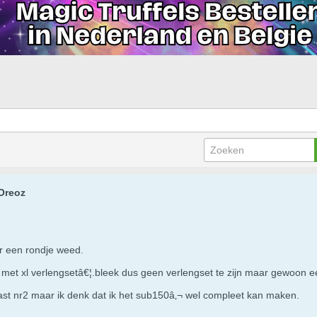
 Oreoz
r een rondje weed.
met xl verlengsetâ€¦.bleek dus geen verlengset te zijn maar gewoon een
ast nr2 maar ik denk dat ik het sub150â‚¬ wel compleet kan maken.