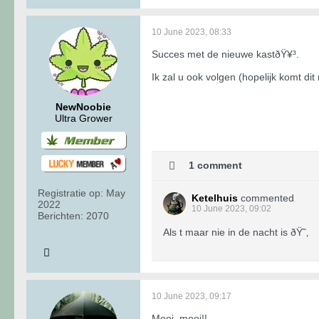
10 June 2023, 08:33
Succes met de nieuwe kastðŸ¥³.
Ik zal u ook volgen (hopelijk komt di
NewNoobie
Ultra Grower
1 comment
Registratie op:
May
Ketelhuis
commented
2022
10 June 2023, 09:02
Berichten:
2070
Als t maar nie in de nacht is ðŸ˜‚
10 June 2023, 09:17
Mooi, mooi!!.