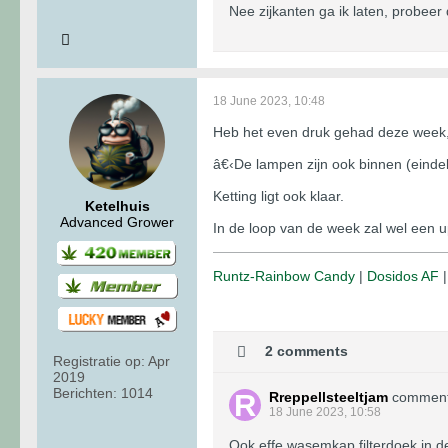
Nee zijkanten ga ik laten, probeer 
18 June 2023, 10:48
Heb het even druk gehad deze week, 
â€‹De lampen zijn ook binnen (eindel
Ketting ligt ook klaar.
Ketelhuis
Advanced Grower
In de loop van de week zal wel een 
Runtz-Rainbow Candy
|
Dosidos AF
2 comments
Registratie op:
Apr
2019
Berichten:
1014
Rreppellsteeltjam
commen
18 June 2023, 10:58
Ook effe wasemkap filterdoek in de