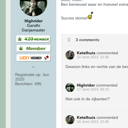
Ben benieuwd waar en hoeveel extra
Succes stomer
Highrider
Gandhi
Ganjamaster
3 comments
Ketelhuis
commented
10 June 2023, 10:38
Gewoon links en rechts van de best
Registratie op:
Jun
2020
Berichten:
496
Highrider
commented
17 June 2023, 08:33
Niet ook in de zijkanten?
Ketelhuis
commented
18 June 2023, 10:46