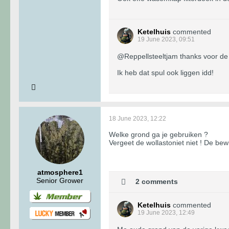
Ketelhuis
commented
19 June 2023, 09:51
@Reppellsteeltjam thanks voor de ti
Ik heb dat spul ook liggen idd!
18 June 2023, 12:22
Welke grond ga je gebruiken ?
Vergeet de wollastoniet niet ! De bewi
atmosphere1
Senior Grower
2 comments
Ketelhuis
commented
19 June 2023, 12:49