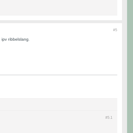
#5
ipv ribbelslang.
#5.
1