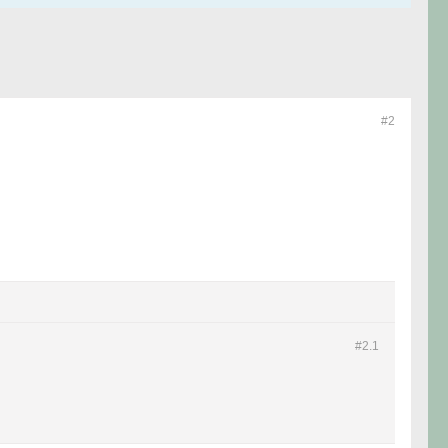
#2
#2.
1