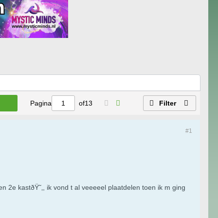
Pagina
of
13
Filter
#1
 2e kastðŸ˜‚, ik vond t al veeeeel plaatdelen toen ik m ging