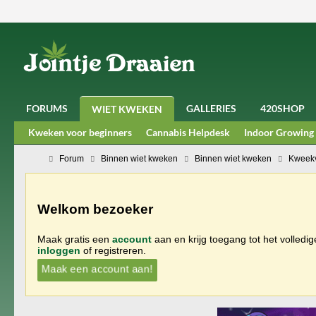
FORUMS
GALLERIES
420SHOP
WIET KWEKEN
Kweken voor beginners
Cannabis Helpdesk
Indoor Growing
Forum
Binnen wiet kweken
Binnen wiet kweken
Kweekv
Welkom bezoeker
Maak gratis een
account
aan en krijg toegang tot het volledi
inloggen
of registreren.
Maak een account aan!