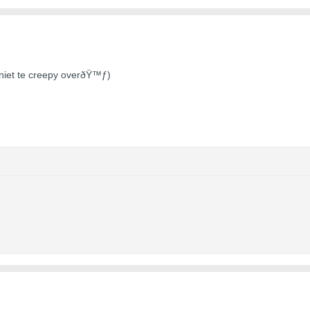
t niet te creepy overðŸ™ƒ)