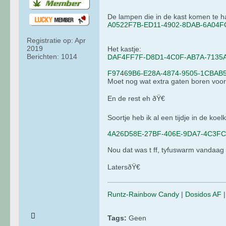
De lampen die in de kast komen te 
A0522F7B-ED11-4902-8DAB-6A04FC
Registratie op:
Apr
2019
Het kastje:
Berichten:
1014
DAF4FF7F-D8D1-4C0F-AB7A-7135A
F97469B6-E28A-4874-9505-1CBAB5
Moet nog wat extra gaten boren voor d
En de rest eh ðŸ€
Soortje heb ik al een tijdje in de koel
4A26D58E-27BF-406E-9DA7-4C3FC
Nou dat was t ff, tyfuswarm vandaag 
LatersðŸ€
Runtz-Rainbow Candy
|
Dosidos AF
Tags:
Geen