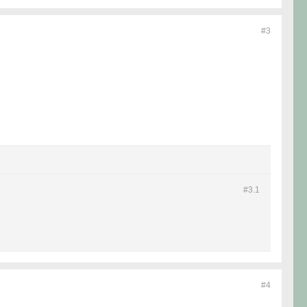
#3
#3.
1
#4