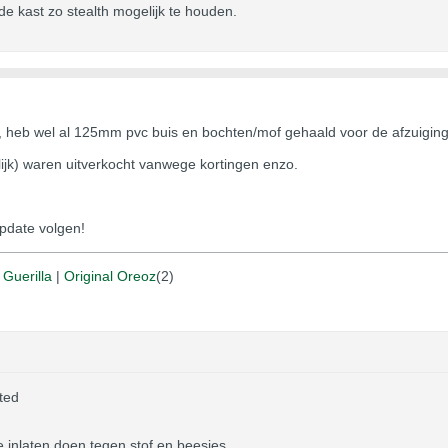
de kast zo stealth mogelijk te houden.
heb wel al 125mm pvc buis en bochten/mof gehaald voor de afzuiging 
ijk) waren uitverkocht vanwege kortingen enzo.
update volgen!
|
Guerilla
|
Original Oreoz
(2)
ted
 inlaten doen tegen stof en beesjes.