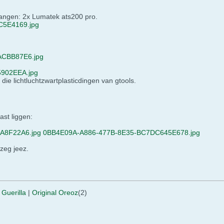
hangen: 2x Lumatek ats200 pro.
5E4169.jpg
CBB87E6.jpg
902EEA.jpg
ie lichtluchtzwartplasticdingen van gtools.
kast liggen:
A8F22A6.jpg
0BB4E09A-A886-477B-8E35-BC7DC645E678.jpg
zeg jeez.
|
Guerilla
|
Original Oreoz
(2)