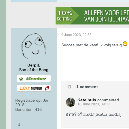
9 June 2023, 22:53
Succes met de kast! Ik volg terug
DerpiE
Son of the Bong
1 comment
Ketelhuis
commented
Registratie op:
Jan
10 June 2023, 09:03
2018
Berichten:
416
ðŸ‘ðŸ‘ðŸ‘âœŒï¸âœŒï¸âœŒï¸