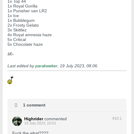
1x Top 44
1x Royal Gorilla
1x Punisher van LR2
1x Ice
1x Bubblegum
2x Frosty Gelato
3x Skittlez
4x Royal amnesia haze
5x Critical
5x Chocolate haze
â€‹
Last edited by
parakweker
;
19 July 2023, 08:06
.
1 comment
Highrider
commented
#10.
1
19 July 2023, 10:01
Fuck the what????