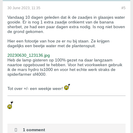
30 June 2023, 11:35
#5
Vandaag 10 dagen geleden dat ik de zaadjes in glaasjes water
gooide. Er is nog 1 extra zaadje ontkiemt van de banana
sherbet, ze had een paar dagen extra nodig. Is nog niet boven
de grond gekomen.
Hier een fotootje van hoe ze er nu bij staan. Ze krijgen
dagelijks een beetje water met de plantenspuit.
20230630_123136.jpg
Heb de lamp gisteren op 100% gezet na daar langzaam
naartoe opgebouwd te hebben. Voor het voorkweken gebruik
ik de mars hydro ts1000 en voor het echte werk straks de
spiderfarmer sf4000.
Tot over +/- een weekje weer!
1 comment