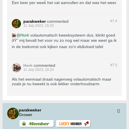
Een keer per week het vat aanvullen en dat was het weer.
parakweker
commented
#7.
4
11 July 2023, 15:25
Hork
volautomatisch kweeksysteem dus, klinkt goed
ðŸ˜ mij bevalt het voor nu zo nog wel maar wie weet ga ik
in de toekomst ook kijken naar zo'n eb&vloed tafel
Hork
commented
#7.
5
11 July 2023, 16:24
Als het eenmaal draait nagenoeg volautomatisch maar
zoals je nu kweekt is ook lekker onderhoudsarm.
parakweker
Grower