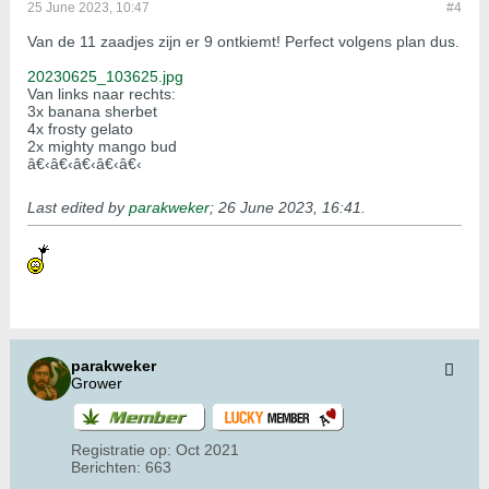
25 June 2023, 10:47
#4
Van de 11 zaadjes zijn er 9 ontkiemt! Perfect volgens plan dus.
20230625_103625.jpg
Van links naar rechts:
3x banana sherbet
4x frosty gelato
2x mighty mango bud
â€‹â€‹â€‹â€‹â€‹
Last edited by
parakweker
;
26 June 2023, 16:41
.
parakweker
Grower
Registratie op:
Oct 2021
Berichten:
663