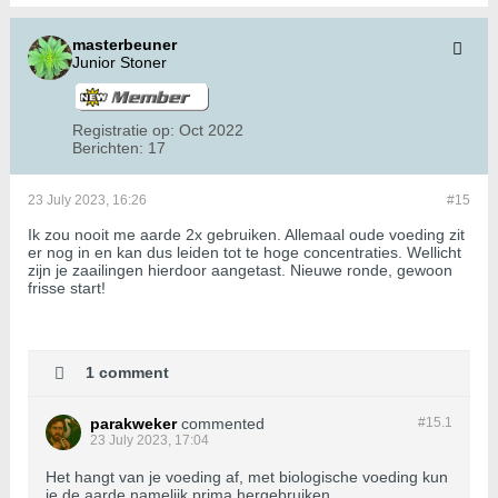
masterbeuner
Junior Stoner
Registratie op:
Oct 2022
Berichten:
17
23 July 2023, 16:26
#15
Ik zou nooit me aarde 2x gebruiken. Allemaal oude voeding zit
er nog in en kan dus leiden tot te hoge concentraties. Wellicht
zijn je zaailingen hierdoor aangetast. Nieuwe ronde, gewoon
frisse start!
1 comment
parakweker
commented
#15.
1
23 July 2023, 17:04
Het hangt van je voeding af, met biologische voeding kun
je de aarde namelijk prima hergebruiken.