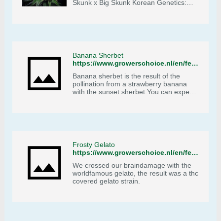
Skunk x Big Skunk Korean Genetics:
75% Indica - 25% Sativa THC: ≤ 24%
CBD: ≤ 1% Yield: 500 - 650 gr/m2
Height: 60 - 200 cm Flowering: 9 weeks
Harvest: September Effect: Uplifting -
Euphoric - Happy Flavour: Fruity -
Mango
Banana Sherbet
https://www.growerschoice.nl/en/feminized-seeds/banana-sherbet.html
Banana sherbet is the result of the
pollination from a strawberry banana
with the sunset sherbet.You can expect
sweet and fruity flavours combined with
cookie cream in the back of your
tongue.
Frosty Gelato
https://www.growerschoice.nl/en/feminized-seeds/frosty-gelato.html
We crossed our braindamage with the
worldfamous gelato, the result was a thc
covered gelato strain.