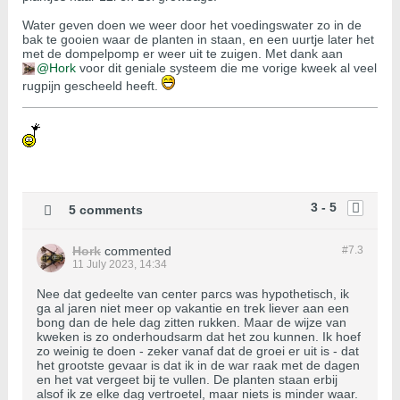
Water geven doen we weer door het voedingswater zo in de
bak te gooien waar de planten in staan, en een uurtje later het
met de dompelpomp er weer uit te zuigen. Met dank aan
Hork
voor dit geniale systeem die me vorige kweek al veel
rugpijn gescheeld heeft.
3 - 5
5 comments
Hork
commented
#7.
3
11 July 2023, 14:34
Nee dat gedeelte van center parcs was hypothetisch, ik
ga al jaren niet meer op vakantie en trek liever aan een
bong dan de hele dag zitten rukken. Maar de wijze van
kweken is zo onderhoudsarm dat het zou kunnen. Ik hoef
zo weinig te doen - zeker vanaf dat de groei er uit is - dat
het grootste gevaar is dat ik in de war raak met de dagen
en het vat vergeet bij te vullen. De planten staan erbij
alsof ik ze elke dag vertroetel, maar niets is minder waar.