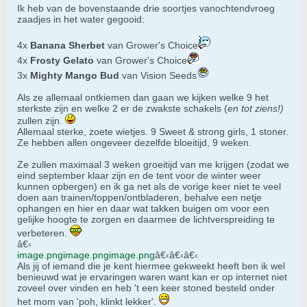
Ik heb van de bovenstaande drie soortjes vanochtendvroeg
zaadjes in het water gegooid:
4x
Banana Sherbet
van Grower's Choice
4x
Frosty Gelato
van Grower's Choice
3x
Mighty Mango Bud
van Vision Seeds
Als ze allemaal ontkiemen dan gaan we kijken welke 9 het
sterkste zijn en welke 2 er de zwakste schakels (
en tot ziens!)
zullen zijn.
Allemaal sterke, zoete wietjes. 9 Sweet & strong girls, 1 stoner.
Ze hebben allen ongeveer dezelfde bloeitijd, 9 weken.
Ze zullen maximaal 3 weken groeitijd van me krijgen (zodat we
eind september klaar zijn en de tent voor de winter weer
kunnen opbergen) en ik ga net als de vorige keer niet te veel
doen aan trainen/toppen/ontbladeren, behalve een netje
ophangen en hier en daar wat takken buigen om voor een
gelijke hoogte te zorgen en daarmee de lichtverspreiding te
verbeteren.
â€‹
image.png
image.png
image.png
â€‹â€‹â€‹
Als jij of iemand die je kent hiermee gekweekt heeft ben ik wel
benieuwd wat je ervaringen waren want kan er op internet niet
zoveel over vinden en heb 't een keer stoned besteld onder
het mom van 'poh, klinkt lekker'.