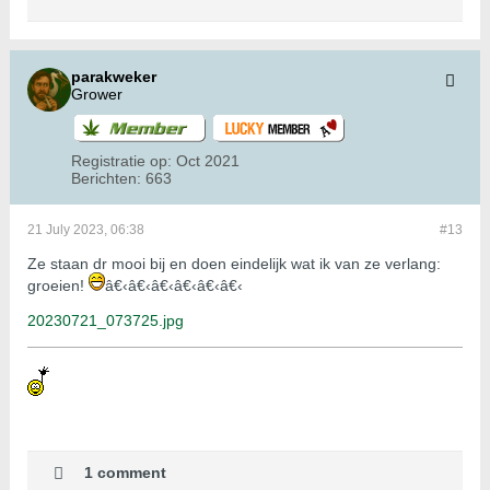
parakweker
Grower
Registratie op:
Oct 2021
Berichten:
663
21 July 2023, 06:38
#13
Ze staan dr mooi bij en doen eindelijk wat ik van ze verlang:
groeien!
â€‹â€‹â€‹â€‹â€‹â€‹
20230721_073725.jpg
1 comment