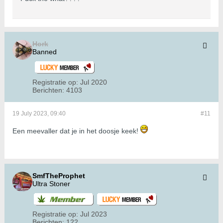
Hork
Banned
Registratie op:
Jul 2020
Berichten:
4103
19 July 2023, 09:40
#11
Een meevaller dat je in het doosje keek!
SmfTheProphet
Ultra Stoner
Registratie op:
Jul 2023
Berichten:
122