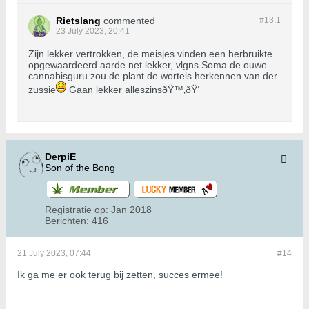
Rietslang
commented
#13.
1
23 July 2023, 20:41
Zijn lekker vertrokken, de meisjes vinden een herbruikte
opgewaardeerd aarde net lekker, vlgns Soma de ouwe
cannabisguru zou de plant de wortels herkennen van der
zussie
Gaan lekker alleszinsðŸ™‚ðŸ‘
DerpiE
Son of the Bong
Registratie op:
Jan 2018
Berichten:
416
21 July 2023, 07:44
#14
Ik ga me er ook terug bij zetten, succes ermee!