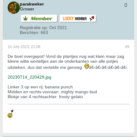
parakweker
Grower
Registratie op:
Oct 2021
Berichten:
663
14 July 2023, 21:08
#9
De boel overgepot! Vond de plantjes nog wat klein maar zag
kleine witte worteltjes aan de onderkanten van alle potjes
uitsteken, dus dat vertelde me genoeg.
â€‹â€‹â€‹â€‹â€‹â€‹
20230714_220429.jpg
Linker 3 op een rij: banana punch
Midden en rechts vooraan: mighty mango bud
Blokje van 4 rechtsachter: frosty gelato