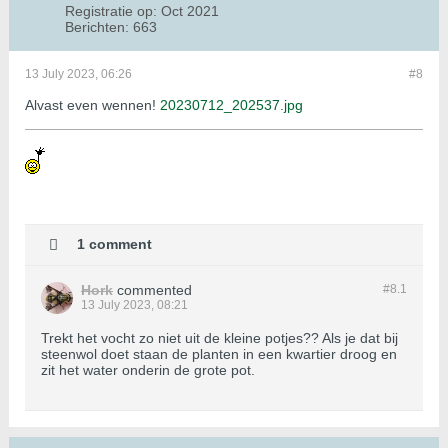
Registratie op:
Oct 2021
Berichten:
663
13 July 2023, 06:26
#8
Alvast even wennen!
20230712_202537.jpg
1 comment
Hork
commented
#8.
1
13 July 2023, 08:21
Trekt het vocht zo niet uit de kleine potjes?? Als je dat bij
steenwol doet staan de planten in een kwartier droog en
zit het water onderin de grote pot.