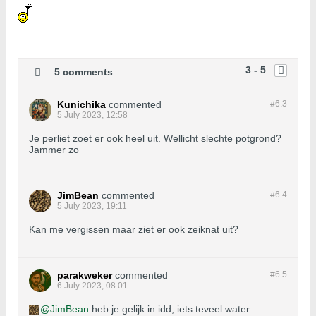
3 - 5
5 comments
Kunichika
commented
#6.
3
5 July 2023, 12:58
Je perliet zoet er ook heel uit. Wellicht slechte potgrond?
Jammer zo
JimBean
commented
#6.
4
5 July 2023, 19:11
Kan me vergissen maar ziet er ook zeiknat uit?
parakweker
commented
#6.
5
6 July 2023, 08:01
JimBean
heb je gelijk in idd, iets teveel water