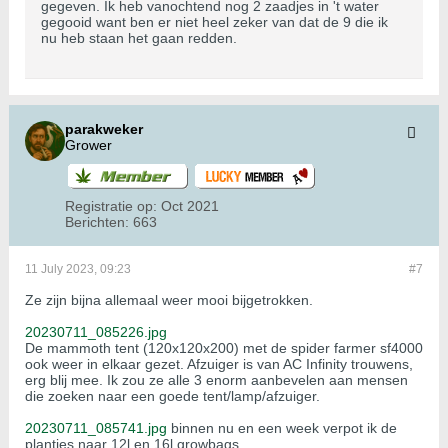
gegeven. Ik heb vanochtend nog 2 zaadjes in 't water
gegooid want ben er niet heel zeker van dat de 9 die ik
nu heb staan het gaan redden.
parakweker
Grower
Registratie op:
Oct 2021
Berichten:
663
11 July 2023, 09:23
#7
Ze zijn bijna allemaal weer mooi bijgetrokken.
20230711_085226.jpg
De mammoth tent (120x120x200) met de spider farmer sf4000
ook weer in elkaar gezet. Afzuiger is van AC Infinity trouwens,
erg blij mee. Ik zou ze alle 3 enorm aanbevelen aan mensen
die zoeken naar een goede tent/lamp/afzuiger.
20230711_085741.jpg
binnen nu en een week verpot ik de
plantjes naar 12l en 16l growbags.