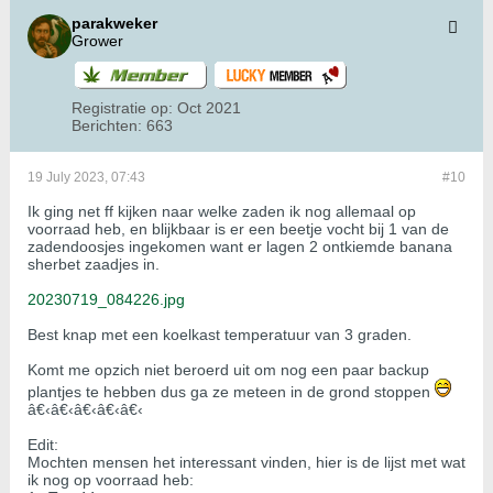
parakweker
Grower
Registratie op:
Oct 2021
Berichten:
663
19 July 2023, 07:43
#10
Ik ging net ff kijken naar welke zaden ik nog allemaal op
voorraad heb, en blijkbaar is er een beetje vocht bij 1 van de
zadendoosjes ingekomen want er lagen 2 ontkiemde banana
sherbet zaadjes in.
20230719_084226.jpg
Best knap met een koelkast temperatuur van 3 graden.
Komt me opzich niet beroerd uit om nog een paar backup
plantjes te hebben dus ga ze meteen in de grond stoppen
â€‹â€‹â€‹â€‹â€‹
Edit:
Mochten mensen het interessant vinden, hier is de lijst met wat
ik nog op voorraad heb: