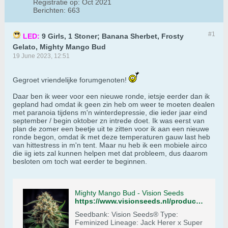
Registratie op:
Oct 2021
Berichten:
663
#1
LED:
9 Girls, 1 Stoner; Banana Sherbet, Frosty
Gelato, Mighty Mango Bud
19 June 2023, 12:51
Gegroet vriendelijke forumgenoten!
Daar ben ik weer voor een nieuwe ronde, ietsje eerder dan ik
gepland had omdat ik geen zin heb om weer te moeten dealen
met paranoia tijdens m'n winterdepressie, die ieder jaar eind
september / begin oktober zn intrede doet. Ik was eerst van
plan de zomer een beetje uit te zitten voor ik aan een nieuwe
ronde begon, omdat ik met deze temperaturen gauw last heb
van hittestress in m'n tent. Maar nu heb ik een mobiele airco
die iig iets zal kunnen helpen met dat probleem, dus daarom
besloten om toch wat eerder te beginnen.
Mighty Mango Bud - Vision Seeds
https://www.visionseeds.nl/product/mighty-mango-bud/
Seedbank: Vision Seeds® Type:
Feminized Lineage: Jack Herer x Super