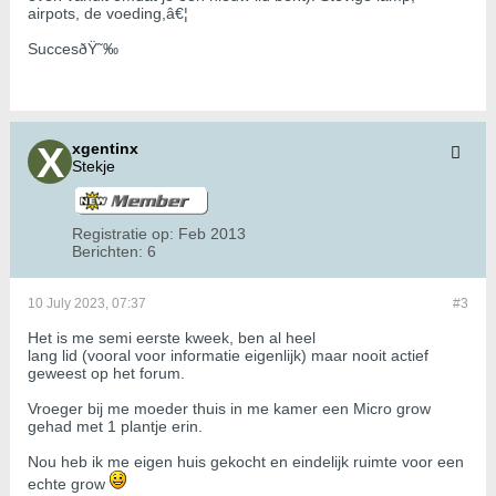
airpots, de voeding,â€¦
SuccesðŸ˜‰
xgentinx
Stekje
Registratie op:
Feb 2013
Berichten:
6
10 July 2023, 07:37
#3
Het is me semi eerste kweek, ben al heel
lang lid (vooral voor informatie eigenlijk) maar nooit actief
geweest op het forum.
Vroeger bij me moeder thuis in me kamer een Micro grow
gehad met 1 plantje erin.
Nou heb ik me eigen huis gekocht en eindelijk ruimte voor een
echte grow