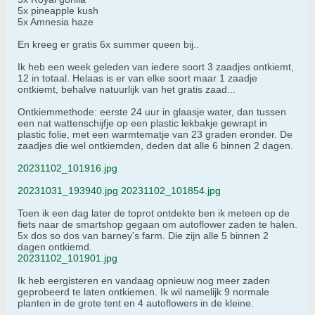
5x pineapple kush
5x Amnesia haze
En kreeg er gratis 6x summer queen bij..
Ik heb een week geleden van iedere soort 3 zaadjes ontkiemt,
12 in totaal. Helaas is er van elke soort maar 1 zaadje
ontkiemt, behalve natuurlijk van het gratis zaad...
Ontkiemmethode: eerste 24 uur in glaasje water, dan tussen
een nat wattenschijfje op een plastic lekbakje gewrapt in
plastic folie, met een warmtematje van 23 graden eronder. De
zaadjes die wel ontkiemden, deden dat alle 6 binnen 2 dagen.
20231102_101916.jpg
20231031_193940.jpg
20231102_101854.jpg
Toen ik een dag later de toprot ontdekte ben ik meteen op de
fiets naar de smartshop gegaan om autoflower zaden te halen.
5x dos so dos van barney's farm. Die zijn alle 5 binnen 2
dagen ontkiemd.
20231102_101901.jpg
Ik heb eergisteren en vandaag opnieuw nog meer zaden
geprobeerd te laten ontkiemen. Ik wil namelijk 9 normale
planten in de grote tent en 4 autoflowers in de kleine.