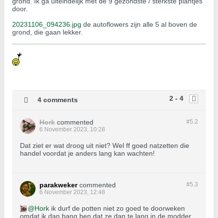
grond. Ik ga uiteindelijk met de 9 gezondste / sterkste plantjes
door.
20231106_094236.jpg
de autoflowers zijn alle 5 al boven de
grond, die gaan lekker.
2 - 4
4 comments
Hork
commented
#5.
2
6 November 2023, 10:28
Dat ziet er wat droog uit niet? Wel ff goed natzetten die
handel voordat je anders lang kan wachten!
parakweker
commented
#5.
3
6 November 2023, 12:48
Hork
ik durf de potten niet zo goed te doorweken
omdat ik dan bang ben dat ze dan te lang in de modder