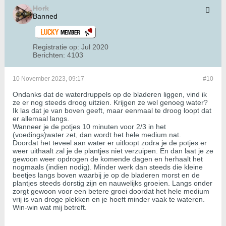
Hork
Banned
Registratie op:
Jul 2020
Berichten:
4103
10 November 2023, 09:17
#10
Ondanks dat de waterdruppels op de bladeren liggen, vind ik
ze er nog steeds droog uitzien. Krijgen ze wel genoeg water?
Ik las dat je van boven geeft, maar eenmaal te droog loopt dat
er allemaal langs.
Wanneer je de potjes 10 minuten voor 2/3 in het
(voedings)water zet, dan wordt het hele medium nat.
Doordat het teveel aan water er uitloopt zodra je de potjes er
weer uithaalt zal je de plantjes niet verzuipen. En dan laat je ze
gewoon weer opdrogen de komende dagen en herhaalt het
nogmaals (indien nodig). Minder werk dan steeds die kleine
beetjes langs boven waarbij je op de bladeren morst en de
plantjes steeds dorstig zijn en nauwelijks groeien. Langs onder
zorgt gewoon voor een betere groei doordat het hele medium
vrij is van droge plekken en je hoeft minder vaak te wateren.
Win-win wat mij betreft.