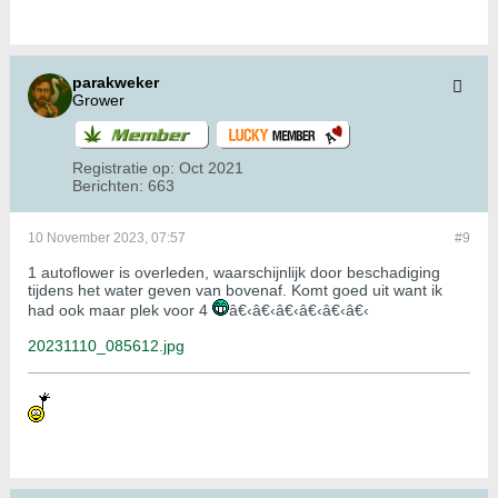
parakweker
Grower
Registratie op:
Oct 2021
Berichten:
663
10 November 2023, 07:57
#9
1 autoflower is overleden, waarschijnlijk door beschadiging
tijdens het water geven van bovenaf. Komt goed uit want ik
had ook maar plek voor 4
â€‹â€‹â€‹â€‹â€‹â€‹
20231110_085612.jpg