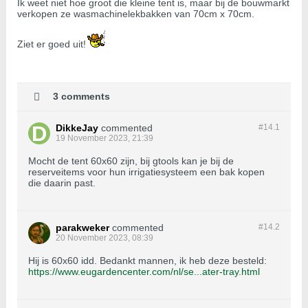
Ik weet niet hoe groot die kleine tent is, maar bij de bouwmarkt
verkopen ze wasmachinelekbakken van 70cm x 70cm.
Ziet er goed uit!
3 comments
DikkeJay
commented
#14.
1
19 November 2023, 21:39
Mocht de tent 60x60 zijn, bij gtools kan je bij de
reserveitems voor hun irrigatiesysteem een bak kopen
die daarin past.
parakweker
commented
#14.
2
20 November 2023, 08:39
Hij is 60x60 idd. Bedankt mannen, ik heb deze besteld:
https://www.eugardencenter.com/nl/se...ater-tray.html