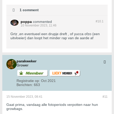
1 comment
poppa
commented
#10.
1
10 November 2023, 11:46
Grtz ,en eventueel een drupje dreft , of yucca ofzo (een
uitvloeier) dan loopt het minder rap van de aarde af
parakweker
Grower
Registratie op:
Oct 2021
Berichten:
663
15 November 2023, 08:41
#11
Gaat prima, vandaag alle fotoperiods verpotten naar hun
growbags.