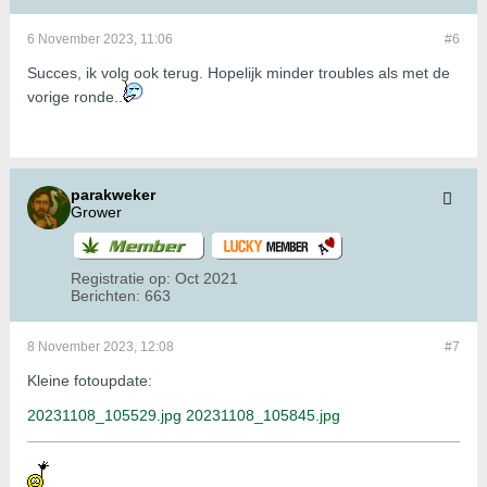
6 November 2023, 11:06
#6
Succes, ik volg ook terug. Hopelijk minder troubles als met de
vorige ronde..
parakweker
Grower
Registratie op:
Oct 2021
Berichten:
663
8 November 2023, 12:08
#7
Kleine fotoupdate:
20231108_105529.jpg
20231108_105845.jpg