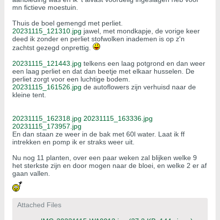
mn fictieve moestuin.
Thuis de boel gemengd met perliet.
20231115_121310.jpg
jawel, met mondkapje, de vorige keer
deed ik zonder en perliet stofwolken inademen is op z'n
zachtst gezegd onprettig.
20231115_121443.jpg
telkens een laag potgrond en dan weer
een laag perliet en dat dan beetje met elkaar husselen. De
perliet zorgt voor een luchtige bodem.
20231115_161526.jpg
de autoflowers zijn verhuisd naar de
kleine tent.
20231115_162318.jpg
20231115_163336.jpg
20231115_173957.jpg
En dan staan ze weer in de bak met 60l water. Laat ik ff
intrekken en pomp ik er straks weer uit.
Nu nog 11 planten, over een paar weken zal blijken welke 9
het sterkste zijn en door mogen naar de bloei, en welke 2 er af
gaan vallen.
Attached Files