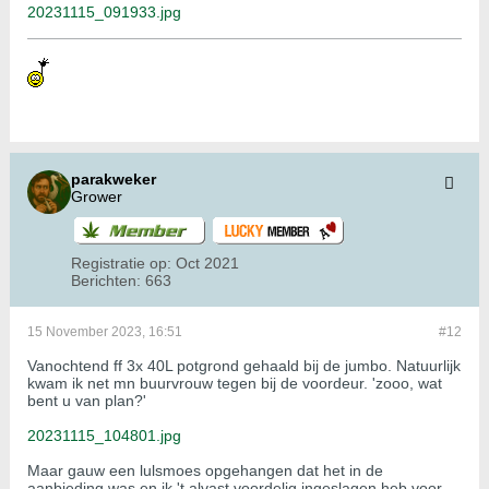
20231115_091933.jpg
parakweker
Grower
Registratie op:
Oct 2021
Berichten:
663
15 November 2023, 16:51
#12
Vanochtend ff 3x 40L potgrond gehaald bij de jumbo. Natuurlijk
kwam ik net mn buurvrouw tegen bij de voordeur. 'zooo, wat
bent u van plan?'
20231115_104801.jpg
Maar gauw een lulsmoes opgehangen dat het in de
aanbieding was en ik 't alvast voordelig ingeslagen heb voor