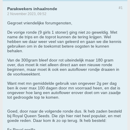
#1
Parakwekers inhaalronde
2 November 2023, 09:52
Gegroet vriendelijke forumgenoten,
De vorige ronde (9 girls 1 stoner) ging niet zo geweldig. Met
name de trips en de toprot kunnen de tering krijgen. Wel
hebben we daar weer veel van geleerd en gaan we die kennis
gebruiken om in de toekomst betere oogsten te kunnen
behalen.
Van de 300gram bleef door rot uiteindelijk maar 180 gram
over, dus moet ik niet alleen direct aan een nieuwe ronde
beginnen, maar moet ik ook een autoflower rondje draaien in
de voorkweektent.
Want met mn gemiddelde gebruik van ongeveer 2g per dag
ben ik over max 100 dagen door mn voorraad heen, en dat is
ongeveer hoe lang een autoflower erover doet om van zaadje
tot gedroogde top te komen.
Goed, door naar de volgende ronde dus. Ik heb zaden besteld
bij Royal Queen Seeds. Die zijn hier niet heel populair, en met
goede reden. Daar kom ik zo op terug. Ik heb besteld:
5x Royal gorilla