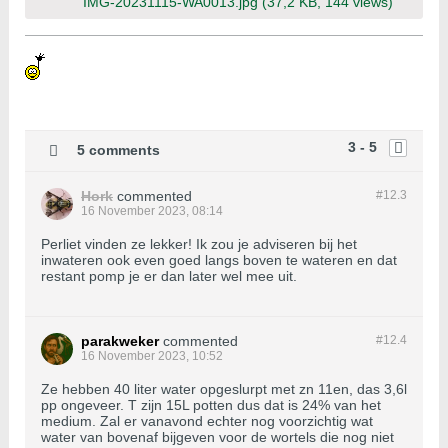
IMG-20231115-WA0013.jpg
(37,2 KB, 144 views)
3 - 5
5 comments
Hork
commented
#12.
3
16 November 2023, 08:14
Perliet vinden ze lekker! Ik zou je adviseren bij het
inwateren ook even goed langs boven te wateren en dat
restant pomp je er dan later wel mee uit.
parakweker
commented
#12.
4
16 November 2023, 10:52
Ze hebben 40 liter water opgeslurpt met zn 11en, das 3,6l
pp ongeveer. T zijn 15L potten dus dat is 24% van het
medium. Zal er vanavond echter nog voorzichtig wat
water van bovenaf bijgeven voor de wortels die nog niet