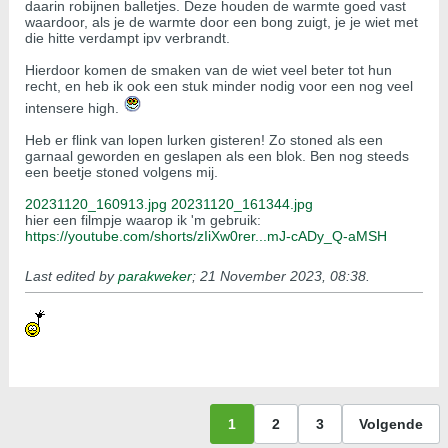
daarin robijnen balletjes. Deze houden de warmte goed vast
waardoor, als je de warmte door een bong zuigt, je je wiet met
die hitte verdampt ipv verbrandt.
Hierdoor komen de smaken van de wiet veel beter tot hun
recht, en heb ik ook een stuk minder nodig voor een nog veel
intensere high.
Heb er flink van lopen lurken gisteren! Zo stoned als een
garnaal geworden en geslapen als een blok. Ben nog steeds
een beetje stoned volgens mij.
20231120_160913.jpg
20231120_161344.jpg
hier een filmpje waarop ik 'm gebruik:
https://youtube.com/shorts/zIiXw0rer...mJ-cADy_Q-aMSH
Last edited by
parakweker
;
21 November 2023, 08:38
.
1
2
3
Volgende