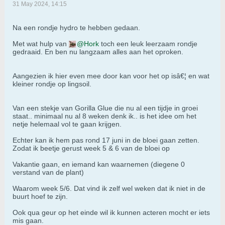
31 May 2024, 14:15
Na een rondje hydro te hebben gedaan.
Met wat hulp van
Hork
toch een leuk leerzaam rondje
gedraaid. En ben nu langzaam alles aan het oproken.
Aangezien ik hier even mee door kan voor het op isâ€¦ en wat
kleiner rondje op lingsoil.
Van een stekje van Gorilla Glue die nu al een tijdje in groei
staat.. minimaal nu al 8 weken denk ik.. is het idee om het
netje helemaal vol te gaan krijgen.
Echter kan ik hem pas rond 17 juni in de bloei gaan zetten.
Zodat ik beetje gerust week 5 & 6 van de bloei op
Vakantie gaan, en iemand kan waarnemen (diegene 0
verstand van de plant)
Waarom week 5/6. Dat vind ik zelf wel weken dat ik niet in de
buurt hoef te zijn.
Ook qua geur op het einde wil ik kunnen acteren mocht er iets
mis gaan.