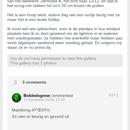
van het weekend ,vermoed ik, het licht naar 12/12, en laat ik
het scrog-net zakken tot zo'n 20 cm boven de potten.
Het is een hoop werk, iedere dag wel een uurtje bezig met ze
maar het is een leuke hobby.
Ik moet wel iets opbiechten, toen ik de plantjes in hun eindpot
plaatste ben ik zo dom geweest om de lightmix in te wateren
met voedingswater, ze hebben het overleefd maar hebben pas
sinds afgelopen weekend weer voeding gehad. En volgens mij
staan ze er nu prima bij.
You do not have permission to view this gallery.
This gallery has 1 photos.
3 comments
Bobledsgrow
commented
#14.
1
12 November 2024, 13:20
Mainlining ðŸ‘ŒðŸ½
Ze zien er keurig en gezond uit