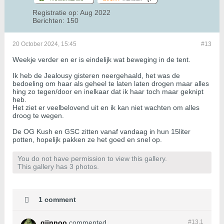
Registratie op:
Aug 2022
Berichten:
150
20 October 2024, 15:45
#13
Weekje verder en er is eindelijk wat beweging in de tent.
Ik heb de Jealousy gisteren neergehaald, het was de
bedoeling om haar als geheel te laten laten drogen maar alles
hing zo tegen/door en inelkaar dat ik haar toch maar geknipt
heb.
Het ziet er veelbelovend uit en ik kan niet wachten om alles
droog te wegen.
De OG Kush en GSC zitten vanaf vandaag in hun 15liter
potten, hopelijk pakken ze het goed en snel op.
You do not have permission to view this gallery.
This gallery has 3 photos.
1 comment
giinnoo
commented
#13.
1