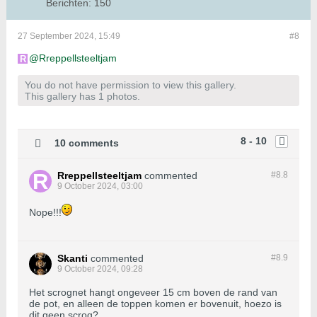
Berichten:
150
27 September 2024, 15:49
#8
Rreppellsteeltjam
You do not have permission to view this gallery.
This gallery has 1 photos.
8 - 10
10 comments
Rreppellsteeltjam
commented
#8.
8
9 October 2024, 03:00
Nope!!!
Skanti
commented
#8.
9
9 October 2024, 09:28
Het scrognet hangt ongeveer 15 cm boven de rand van
de pot, en alleen de toppen komen er bovenuit, hoezo is
dit geen scrog?