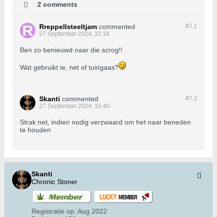
2 comments
Rreppellsteeltjam
commented
#7.
1
27 September 2024, 15:18
Ben zo benieuwd naar die scrog!!
Wat gebruikt ie, net of tuingaas?
Skanti
commented
#7.
2
27 September 2024, 15:40
Strak net, indien nodig verzwaard om het naar beneden
te houden
Skanti
Chronic Stoner
Registratie op:
Aug 2022