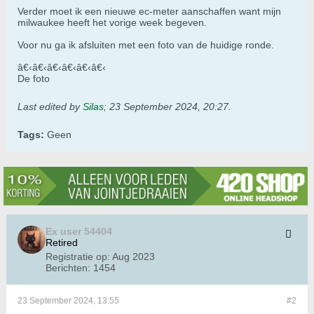
Verder moet ik een nieuwe ec-meter aanschaffen want mijn
milwaukee heeft het vorige week begeven.
Voor nu ga ik afsluiten met een foto van de huidige ronde.
â€‹â€‹â€‹â€‹â€‹â€‹
De foto
Last edited by
Silas
;
23 September 2024, 20:27
.
Tags:
Geen
Ex user 54404
Retired
Registratie op:
Aug 2023
Berichten:
1454
23 September 2024, 13:55
#2