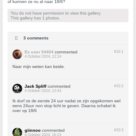
of kunnen ze nu al naar 18/6?
You do not have permission to view this gallery.
This gallery has 1 photos.
3 comments
Ex user 54404
commented
#10.
1
4 October 2024, 12:14
Naar mijn weten kan beide.
Jack Spliff
commented
#10.
2
4 October 2024, 12:43
Ik durf ze de eerste 24 uur nadat ze zijn opgekomen wel
eens 24uur non stop licht te geven. Daarna schakel ik
over op 18/6
giinnoo
commented
#10.
3
4 October 2024, 16:23