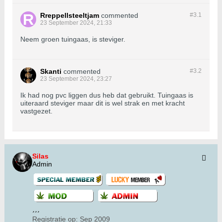
Rreppellsteeltjam
commented
#3.
1
23 September 2024, 21:33
Neem groen tuingaas, is steviger.
Skanti
commented
#3.
2
23 September 2024, 23:27
Ik had nog pvc liggen dus heb dat gebruikt. Tuingaas is
uiteraard steviger maar dit is wel strak en met kracht
vastgezet.
Silas
Admin
Registratie op:
Sep 2009