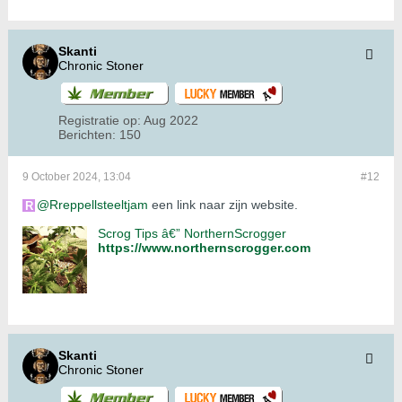
Skanti
Chronic Stoner
Registratie op:
Aug 2022
Berichten:
150
9 October 2024, 13:04
#12
Rreppellsteeltjam
een link naar zijn website.
Scrog Tips â€” NorthernScrogger
https://www.northernscrogger.com
Skanti
Chronic Stoner