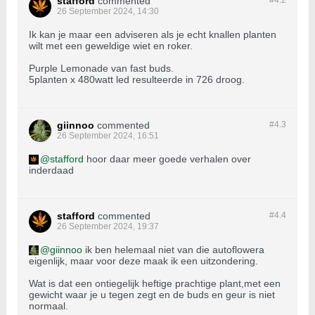
stafford
commented
#4.
2
26 September 2024, 14:30
Ik kan je maar een adviseren als je echt knallen planten
wilt met een geweldige wiet en roker.
Purple Lemonade van fast buds.
5planten x 480watt led resulteerde in 726 droog.
giinnoo
commented
#4.
3
26 September 2024, 16:51
stafford
hoor daar meer goede verhalen over
inderdaad
stafford
commented
#4.
4
26 September 2024, 19:37
giinnoo
ik ben helemaal niet van die autoflowera
eigenlijk, maar voor deze maak ik een uitzondering.
Wat is dat een ontiegelijk heftige prachtige plant,met een
gewicht waar je u tegen zegt en de buds en geur is niet
normaal.