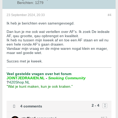
Berichten:
1279
23 September 2024, 20:33
#4
Ik heb je berichten even samengevoegd.
Dan kun je me ook wat vertellen over AF's. Ik zoek De iedeale
AF, qau grootte, qau opbrengst en kwaliteit.
Ik heb nu tussen mijn kweek af en toe een AF staan en wil nu
een hele ronde AF's gaan draaien.
Vandaar mijn vraag en de mijne waren nogal klein en mager,
maar wel goede wiet.
Succes met je kweek.
Veel gestelde vragen over het forum
JOINTJEDRAAIEN.NL
-
Smoking Community
?
420Shop.NL
"Wat je kunt maken, kun je ook kraken."
2 - 4
4 comments