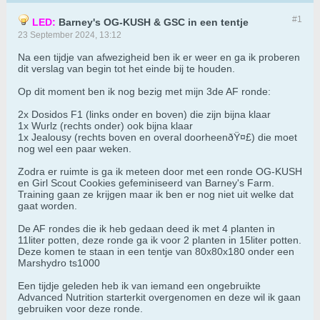
#1
LED:
Barney's OG-KUSH & GSC in een tentje
23 September 2024, 13:12
Na een tijdje van afwezigheid ben ik er weer en ga ik proberen
dit verslag van begin tot het einde bij te houden.
Op dit moment ben ik nog bezig met mijn 3de AF ronde:
2x Dosidos F1 (links onder en boven) die zijn bijna klaar
1x Wurlz (rechts onder) ook bijna klaar
1x Jealousy (rechts boven en overal doorheenðŸ¤£) die moet
nog wel een paar weken.
Zodra er ruimte is ga ik meteen door met een ronde OG-KUSH
en Girl Scout Cookies gefeminiseerd van Barney's Farm.
Training gaan ze krijgen maar ik ben er nog niet uit welke dat
gaat worden.
De AF rondes die ik heb gedaan deed ik met 4 planten in
11liter potten, deze ronde ga ik voor 2 planten in 15liter potten.
Deze komen te staan in een tentje van 80x80x180 onder een
Marshydro ts1000
Een tijdje geleden heb ik van iemand een ongebruikte
Advanced Nutrition starterkit overgenomen en deze wil ik gaan
gebruiken voor deze ronde.