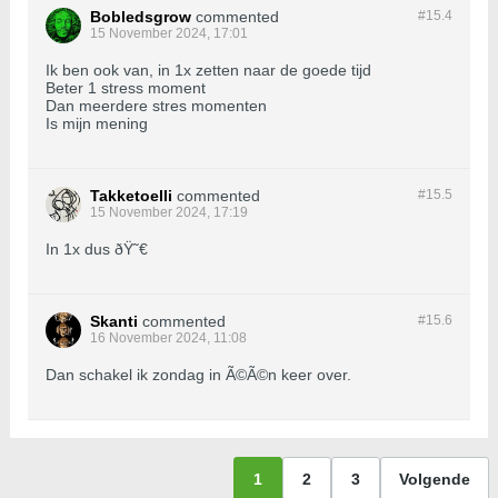
Bobledsgrow
commented
#15.
4
15 November 2024, 17:01
Ik ben ook van, in 1x zetten naar de goede tijd
Beter 1 stress moment
Dan meerdere stres momenten
Is mijn mening
Takketoelli
commented
#15.
5
15 November 2024, 17:19
In 1x dus ðŸ˜€
Skanti
commented
#15.
6
16 November 2024, 11:08
Dan schakel ik zondag in Ã©Ã©n keer over.
1
2
3
Volgende