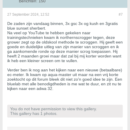
Berichten:
150
27 September 2024, 12:52
#7
De zaden zijn vandaag binnen, 3x gsc 3x og kush en 3gratis
blue sunset sherbert.
Na veel op YouTube te hebben gekeken naar
trainingstechnieken kwam ik northernscrogger tegen, deze
grower zegt op de oldskool methode te scroggen. Hij geeft een
goede en duidelijke uitleg van zijn manier van scroggen en ik
ga aankomende ronde op deze manier scrog toepassen. Hij
heeft 2 maanden groei maar dat zal bij mij korter worden want
ik heb een kleiner screen om te vullen.
Verder ben ik nog aan het kijken naar een nieuwe (betaalbare)
ec-meter. Ik kwam op aqua-master uit maar na een vrij korte
zoektocht op dit forum bleek dit niet zo'n goed idee te zijn. Een
bluelab met alle benodigdheden is me wat te duur, en zit nu te
kijken naar een adwa 32.
You do not have permission to view this gallery.
This gallery has 1 photos.