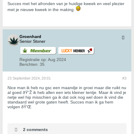
Succes met het afronden van je huidige kweek en veel plezier
met je nieuwe kweek in the making.
Groenhard
Senior Stoner
Registratie op:
Aug 2024
Berichten:
35
23 September 2024, 20:01
#3
Nice man ik heb nu gsc een maandje in groei maar die ruikt nu
al goed ðŸ˜Ž ik heb allen een iets kleiner tentje. Maar ik vind je
netje wel hip misschien ga ik dat ook nog wel doen ik vind die
standaard wel grote gaten heeft. Succes man ik ga hem
volgen ðŸ‘Œ
2 comments