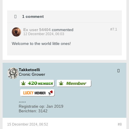
1 comment
Ex user 54404
commented
#7.
1
12 December 2024, 06:03
Welcome to the world little ones!
Takketoelli
Cronic Grower
Registratie op:
Jan 2019
Berichten:
3142
15 December 2024, 06:52
#8