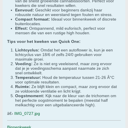
van de snelst groeiende cannabissoorten. Perfect voor
kwekers die snel resultaten willen.
Eenvoud:
Geschikt voor beginners dankzij haar
robuuste natuur en weerstand tegen fouten en stress.
Compact formaat:
Ideaal voor binnenkweek of discrete
buitenlocaties.
Effect:
Ontspannend, mild euforisch, perfect voor
mensen die van een rustige high houden.
Tips voor het kweken van Quick One:
Lichtcyclus:
Omdat het een autoflower is, kun je een
lichtcyclus van 18/6 of zelfs 24/0 gebruiken voor
maximale groei.
Voeding:
Ze is niet erg veeleisend, maar zorg ervoor
dat je je voedingsschema aanpast naarmate ze zich
snel ontwikkelt.
Temperatuur:
Houd de temperatuur tussen 21-26 Â°C
voor optimale resultaten.
Ruimte:
Ze blijft klein en compact, maar zorg ervoor dat
ze voldoende ventilatie en licht krijgt.
Oogstmoment:
Kijk naar de kleur van de trichomen om
het perfecte oogstmoment te bepalen (meestal half
melkachtig voor een uitgebalanceerde high).
â€‹
IMG_0727.jpg
Binnenkweek