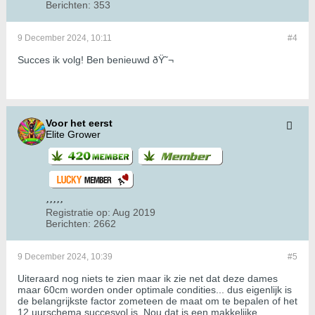
Berichten:
353
9 December 2024, 10:11
#4
Succes ik volg! Ben benieuwd ðŸ˜¬
Voor het eerst
Elite Grower
Registratie op:
Aug 2019
Berichten:
2662
9 December 2024, 10:39
#5
Uiteraard nog niets te zien maar ik zie net dat deze dames
maar 60cm worden onder optimale condities... dus eigenlijk is
de belangrijkste factor zometeen de maat om te bepalen of het
12 uurschema succesvol is. Nou dat is een makkelijke