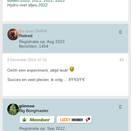
buiten-2020
,
2021
,
2022
,
2023
Hydro-met afjes
-2022
Ex user 54404
Retired
Registratie op:
Aug 2023
Berichten:
1454
9 December 2024, 07:10
#3
Oehh een experiment, altijd leuk!
Succes en veel plezier, ik volg.... ðŸ‘€ðŸ‘€
giinnoo
Big Bongmaster
Registratie op:
Sep 2012