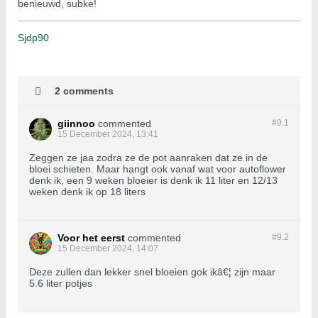
benieuwd, subke!
Sjdp90
2 comments
giinnoo
commented
#9.
1
15 December 2024, 13:41
Zeggen ze jaa zodra ze de pot aanraken dat ze in de
bloei schieten. Maar hangt ook vanaf wat voor autoflower
denk ik, een 9 weken bloeier is denk ik 11 liter en 12/13
weken denk ik op 18 liters
Voor het eerst
commented
#9.
2
15 December 2024, 14:07
Deze zullen dan lekker snel bloeien gok ikâ€¦ zijn maar
5.6 liter potjes