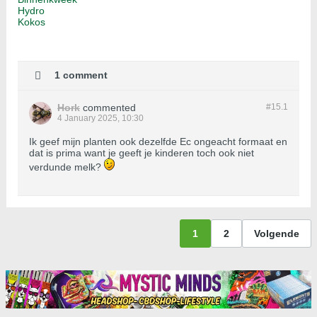
Hydro
Kokos
1 comment
Hork
commented
#15.
1
4 January 2025, 10:30
Ik geef mijn planten ook dezelfde Ec ongeacht formaat en
dat is prima want je geeft je kinderen toch ook niet
verdunde melk?
1
2
Volgende