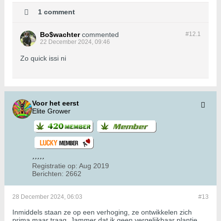
1 comment
Bo$wachter
commented
#12.
1
22 December 2024, 09:46
Zo quick issi ni
Voor het eerst
Elite Grower
Registratie op:
Aug 2019
Berichten:
2662
28 December 2024, 06:03
#13
Inmiddels staan ze op een verhoging, ze ontwikkelen zich
prima maar traag. Jammer dat ik geen vergelijkbaar plantje