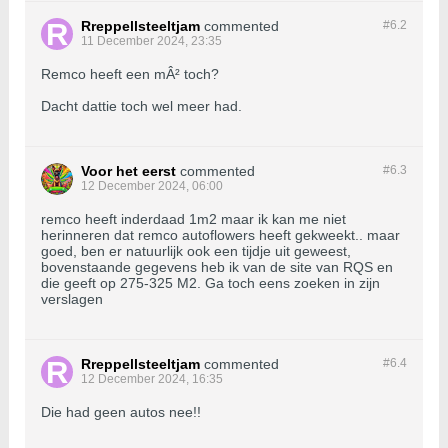
Rreppellsteeltjam
commented
#6.
2
11 December 2024, 23:35
Remco heeft een mÂ² toch?
Dacht dattie toch wel meer had.
Voor het eerst
commented
#6.
3
12 December 2024, 06:00
remco heeft inderdaad 1m2 maar ik kan me niet
herinneren dat remco autoflowers heeft gekweekt.. maar
goed, ben er natuurlijk ook een tijdje uit geweest,
bovenstaande gegevens heb ik van de site van RQS en
die geeft op 275-325 M2. Ga toch eens zoeken in zijn
verslagen
Rreppellsteeltjam
commented
#6.
4
12 December 2024, 16:35
Die had geen autos nee!!