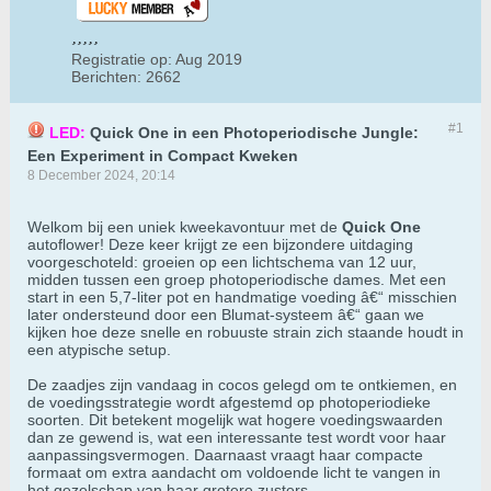
Registratie op:
Aug 2019
Berichten:
2662
#1
LED:
Quick One in een Photoperiodische Jungle:
Een Experiment in Compact Kweken
8 December 2024, 20:14
Welkom bij een uniek kweekavontuur met de
Quick One
autoflower! Deze keer krijgt ze een bijzondere uitdaging
voorgeschoteld: groeien op een lichtschema van 12 uur,
midden tussen een groep photoperiodische dames. Met een
start in een 5,7-liter pot en handmatige voeding â€“ misschien
later ondersteund door een Blumat-systeem â€“ gaan we
kijken hoe deze snelle en robuuste strain zich staande houdt in
een atypische setup.
De zaadjes zijn vandaag in cocos gelegd om te ontkiemen, en
de voedingsstrategie wordt afgestemd op photoperiodieke
soorten. Dit betekent mogelijk wat hogere voedingswaarden
dan ze gewend is, wat een interessante test wordt voor haar
aanpassingsvermogen. Daarnaast vraagt haar compacte
formaat om extra aandacht om voldoende licht te vangen in
het gezelschap van haar grotere zusters.