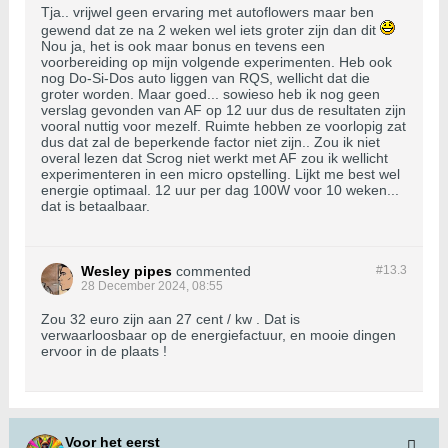
Tja.. vrijwel geen ervaring met autoflowers maar ben
gewend dat ze na 2 weken wel iets groter zijn dan dit
Nou ja, het is ook maar bonus en tevens een
voorbereiding op mijn volgende experimenten. Heb ook
nog Do-Si-Dos auto liggen van RQS, wellicht dat die
groter worden. Maar goed... sowieso heb ik nog geen
verslag gevonden van AF op 12 uur dus de resultaten zijn
vooral nuttig voor mezelf. Ruimte hebben ze voorlopig zat
dus dat zal de beperkende factor niet zijn.. Zou ik niet
overal lezen dat Scrog niet werkt met AF zou ik wellicht
experimenteren in een micro opstelling. Lijkt me best wel
energie optimaal. 12 uur per dag 100W voor 10 weken...
dat is betaalbaar.
Wesley pipes
commented
#13.
3
28 December 2024, 08:55
Zou 32 euro zijn aan 27 cent / kw . Dat is
verwaarloosbaar op de energiefactuur, en mooie dingen
ervoor in de plaats !
Voor het eerst