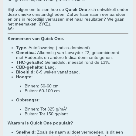
Blijf volgen om te zien hoe de
Quick One
zich ontwikkelt onder
deze unieke omstandigheden. Zal ze haar naam eer aandoen
en ons in recordtijd verrassen met haar resultaten? We gaan
het meemaken! ðŸŒ±
â€‹
Kenmerken van Quick One:
Type:
Autoflowering (Indica-dominant)
Genetica:
Afkomstig van Lowryder #2, gecombineerd
met Ruderalis en andere Indica-dominante genen.
THC-gehalte:
Gemiddeld, meestal rond de 13%.
CBD-gehalte:
Laag.
Bloeitijd:
8-9 weken vanaf zaad.
Hoogte:
Binnen: 50-60 cm
Buiten: 60-100 cm
Opbrengst:
Binnen: Tot 325 g/mÂ²
Buiten: Tot 150 g/plant
Waarom is Quick One populair?
Snelheid:
Zoals de naam al doet vermoeden, is dit een