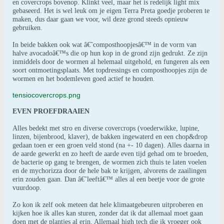
en covercrops bovenop. Klinkt veel, maar het is redelijk light mix
gebaseerd. Het is wel leuk om je eigen Terra Preta goedje proberen te
maken, dus daar gaan we voor, wil deze grond steeds opnieuw
gebruiken.
In beide bakken ook wat â€˜composthoopjesâ€™ in de vorm van
halve avocadoâ€™s die op hun kop in de grond zijn gedrukt. Ze zijn
inmiddels door de wormen al helemaal uitgehold, en fungeren als een
soort ontmoetingsplaats. Met topdressings en composthoopjes zijn de
wormen en het bodemleven goed actief te houden.
tensiocovercrops.png
EVEN PROEFDRAAIEN
Alles bedekt met stro en diverse covercrops (voederwikke, lupine,
linzen, bijenbrood, klaver), de bakken ingewaterd en een chop&drop
gedaan toen er een groen veld stond (na +- 10 dagen). Alles daarna in
de aarde gewerkt en zo heeft de aarde even tijd gehad om te broeden,
de bacterie op gang te brengen, de wormen zich thuis te laten voelen
en de mychorizza door de hele bak te krijgen, alvorens de zaailingen
erin zouden gaan. Dan â€˜leeftâ€™ alles al een beetje voor de grote
vuurdoop.
Zo kon ik zelf ook meteen dat hele klimaatgebeuren uitproberen en
kijken hoe ik alles kan sturen, zonder dat ik dat allemaal moet gaan
doen met de plantjes al erin. Allemaal high tech die ik vroeger ook