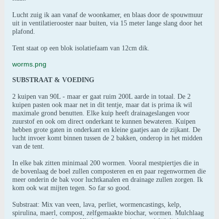
Lucht zuig ik aan vanaf de woonkamer, en blaas door de spouwmuur
uit in ventilatierooster naar buiten, via 15 meter lange slang door het
plafond.
Tent staat op een blok isolatiefaam van 12cm dik.
worms.png
SUBSTRAAT & VOEDING
2 kuipen van 90L - maar er gaat ruim 200L aarde in totaal. De 2
kuipen pasten ook maar net in dit tentje, maar dat is prima ik wil
maximale grond benutten. Elke kuip heeft drainageslangen voor
zuurstof en ook om direct onderkant te kunnen bewateren. Kuipen
hebben grote gaten in onderkant en kleine gaatjes aan de zijkant. De
lucht invoer komt binnen tussen de 2 bakken, onderop in het midden
van de tent.
In elke bak zitten minimaal 200 wormen. Vooral mestpiertjes die in
de bovenlaag de boel zullen composteren en en paar regenwormen die
meer onderin de bak voor luchtkanalen en drainage zullen zorgen. Ik
kom ook wat mijten tegen. So far so good.
Substraat: Mix van veen, lava, perliet, wormencastings, kelp,
spirulina, maerl, compost, zelfgemaakte biochar, wormen. Mulchlaag