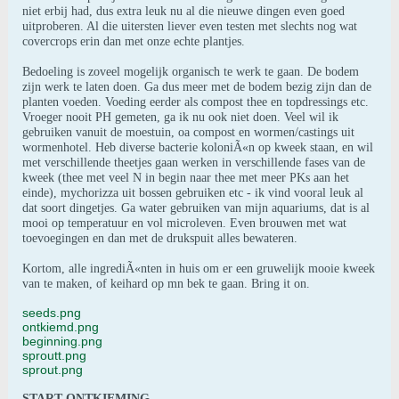
niet erbij had, dus extra leuk nu al die nieuwe dingen even goed
uitproberen. Al die uitersten liever even testen met slechts nog wat
covercrops erin dan met onze echte plantjes.
Bedoeling is zoveel mogelijk organisch te werk te gaan. De bodem
zijn werk te laten doen. Ga dus meer met de bodem bezig zijn dan de
planten voeden. Voeding eerder als compost thee en topdressings etc.
Vroeger nooit PH gemeten, ga ik nu ook niet doen. Veel wil ik
gebruiken vanuit de moestuin, oa compost en wormen/castings uit
wormenhotel. Heb diverse bacterie koloniÃ«n op kweek staan, en wil
met verschillende theetjes gaan werken in verschillende fases van de
kweek (thee met veel N in begin naar thee met meer PKs aan het
einde), mychorizza uit bossen gebruiken etc - ik vind vooral leuk al
dat soort dingetjes. Ga water gebruiken van mijn aquariums, dat is al
mooi op temperatuur en vol microleven. Even brouwen met wat
toevoegingen en dan met de drukspuit alles bewateren.
Kortom, alle ingrediÃ«nten in huis om er een gruwelijk mooie kweek
van te maken, of keihard op mn bek te gaan. Bring it on.
seeds.png
ontkiemd.png
beginning.png
sproutt.png
sprout.png
START ONTKIEMING