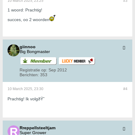
10 March 2025, 23:25
#3
1 woord: Prachtig!
succes, oo 2 woorden
giinnoo
Big Bongmaster
Registratie op:
Sep 2012
Berichten:
353
10 March 2025, 23:30
#4
Prachtig! Ik volgðŸ˜
Rreppellsteeltjam
Super Grower