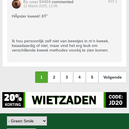
Ex user 54404
commented
#15.
1
12 March 2025, 13:06
HÃ­pster kweek! ðŸ˜
Ik hou persoonlijk zelf niet van beestjes in m'n kweek,
kwaadaardig of niet, maar vind het erg leuk om
verschillende kweek methodes voorbij te zien komen.
1
2
3
4
5
Volgende