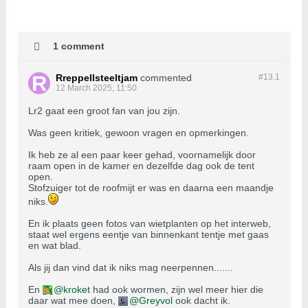
1 comment
Rreppellsteeltjam
commented
#13.
1
12 March 2025, 11:50
Lr2 gaat een groot fan van jou zijn.
Was geen kritiek, gewoon vragen en opmerkingen.
Ik heb ze al een paar keer gehad, voornamelijk door
raam open in de kamer en dezelfde dag ook de tent
open.
Stofzuiger tot de roofmijt er was en daarna een maandje
niks.
En ik plaats geen fotos van wietplanten op het interweb,
staat wel ergens eentje van binnenkant tentje met gaas
en wat blad.
Als jij dan vind dat ik niks mag neerpennen.......
En
kroket
had ook wormen, zijn wel meer hier die
daar wat mee doen,
Greyvol
ook dacht ik.