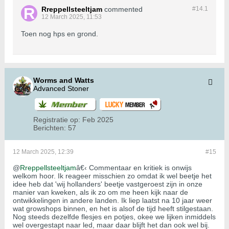
Rreppellsteeltjam
commented
#14.
1
12 March 2025, 11:53
Toen nog hps en grond.
Worms and Watts
Advanced Stoner
Registratie op:
Feb 2025
Berichten:
57
12 March 2025, 12:39
#15
@
Rreppellsteeltjam
â€‹ Commentaar en kritiek is onwijs
welkom hoor. Ik reageer misschien zo omdat ik wel beetje het
idee heb dat 'wij hollanders' beetje vastgeroest zijn in onze
manier van kweken, als ik zo om me heen kijk naar de
ontwikkelingen in andere landen. Ik liep laatst na 10 jaar weer
wat growshops binnen, en het is alsof de tijd heeft stilgestaan.
Nog steeds dezelfde flesjes en potjes, okee we lijken inmiddels
wel overgestapt naar led, maar daar blijft het dan ook wel bij.