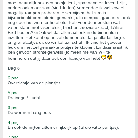
moet natuurlijk ook een beetje leuk, spannend en levend zijn,
anders ook maar saai (vind ik dan).Verder doe ik wel zoveel
mogelijk rampen proberen te vermijden, het stro is
bijvoorbeeld eerst steriel gemaakt, alle compost gaat eerst ook
nog door het wormenhotel etc. Heb voor de moestuin wat
vaten staan met visemulsie, biochar, zeewierextract, LAB en
PSB bacteriÃ«n > ik wil dat allemaal ook in de binnentuin
inzetten. Het komt op hetzelfde neer als dat je allerlei flesjes
en granulaatjes uit de winkel aanschaft. Ik vind het gewoon
leuk om met zelfgemaakte prutjes te klooien. En daarnaast, ik
ben gewoon stronteigenwijs! (ik meen me van WF te
herinneren dat jij daar ook een handje van hebt
Dag 8
6.png
Overzichtje van de plantjes
5.png
Drainage / Lucht
3.png
De wormen hang outs
4.png
En ook de mijten zitten er rijkelijk op (al die witte puntjes).
7.png