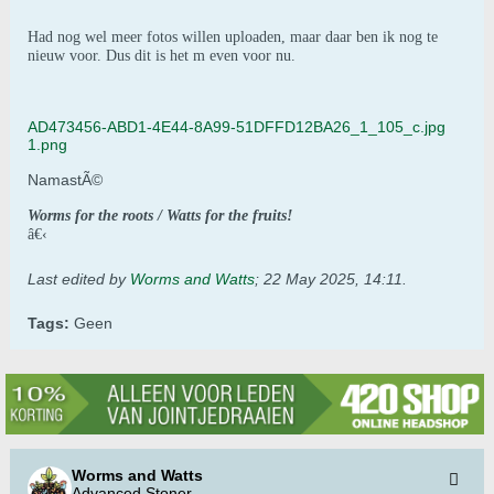
Had nog wel meer fotos willen uploaden, maar daar ben ik nog te
nieuw voor. Dus dit is het m even voor nu.
AD473456-ABD1-4E44-8A99-51DFFD12BA26_1_105_c.jpg
1.png
NamastÃ©
Worms for the roots / Watts for the fruits!
â€‹
Last edited by
Worms and Watts
;
22 May 2025, 14:11
.
Tags:
Geen
Worms and Watts
Advanced Stoner