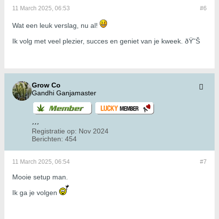
11 March 2025, 06:53
#6
Wat een leuk verslag, nu al!
Ik volg met veel plezier, succes en geniet van je kweek. ðŸ˜Š
Grow Co
Gandhi Ganjamaster
Registratie op:
Nov 2024
Berichten:
454
11 March 2025, 06:54
#7
Mooie setup man.
Ik ga je volgen