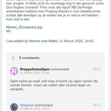
kan zorgen. In feite zit ik nu voorlopig nog in die gevaren zone.
Dus fingers crossed! Thnx voor die input! NB Sommige
amerikanen hebben een Praying Mantis in hun kweekruimte,
schijnt alle beestjes op te vreten die je er niet in wil hebben -
hoe cool is dat.
Mantis_(European).jpg
â€‹
Last edited by
Worms and Watts
;
11 March 2025, 14:42
.
3 comments
Rreppellsteeltjam
commented
#12.
1
11 March 2025, 14:49
Spint neem je vaak zelf mee of komt via open ramen de
ruimte binnen, maar we zullen zien of jouw leger ze
aanpakt.
Greyvol
commented
#12.
2
12 March 2025, 10:10