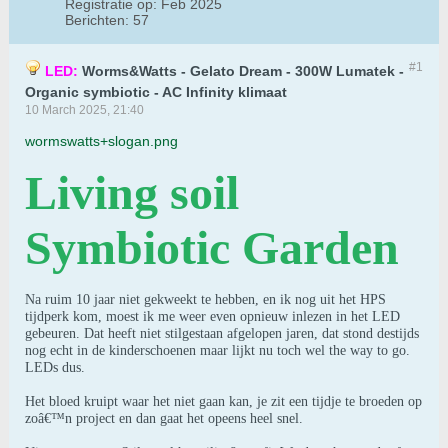
Registratie op:
Feb 2025
Berichten:
57
#1
LED:
Worms&Watts - Gelato Dream - 300W Lumatek -
Organic symbiotic - AC Infinity klimaat
10 March 2025, 21:40
wormswatts+slogan.png
Living soil
Symbiotic Garden
Na ruim 10 jaar niet gekweekt te hebben, en ik nog uit het HPS
tijdperk kom, moest ik me weer even opnieuw inlezen in het LED
gebeuren. Dat heeft niet stilgestaan afgelopen jaren, dat stond destijds
nog echt in de kinderschoenen maar lijkt nu toch wel the way to go.
LEDs dus.
Het bloed kruipt waar het niet gaan kan, je zit een tijdje te broeden op
zoâ€™n project en dan gaat het opeens heel snel.