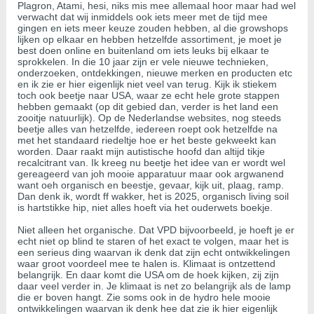
Plagron, Atami, hesi, niks mis mee allemaal hoor maar had wel
verwacht dat wij inmiddels ook iets meer met de tijd mee
gingen en iets meer keuze zouden hebben, al die growshops
lijken op elkaar en hebben hetzelfde assortiment, je moet je
best doen online en buitenland om iets leuks bij elkaar te
sprokkelen. In die 10 jaar zijn er vele nieuwe technieken,
onderzoeken, ontdekkingen, nieuwe merken en producten etc
en ik zie er hier eigenlijk niet veel van terug. Kijk ik stiekem
toch ook beetje naar USA, waar ze echt hele grote stappen
hebben gemaakt (op dit gebied dan, verder is het land een
zooitje natuurlijk). Op de Nederlandse websites, nog steeds
beetje alles van hetzelfde, iedereen roept ook hetzelfde na
met het standaard riedeltje hoe er het beste gekweekt kan
worden. Daar raakt mijn autistische hoofd dan altijd tikje
recalcitrant van. Ik kreeg nu beetje het idee van er wordt wel
gereageerd van joh mooie apparatuur maar ook argwanend
want oeh organisch en beestje, gevaar, kijk uit, plaag, ramp.
Dan denk ik, wordt ff wakker, het is 2025, organisch living soil
is hartstikke hip, niet alles hoeft via het ouderwets boekje.
Niet alleen het organische. Dat VPD bijvoorbeeld, je hoeft je er
echt niet op blind te staren of het exact te volgen, maar het is
een serieus ding waarvan ik denk dat zijn echt ontwikkelingen
waar groot voordeel mee te halen is. Klimaat is ontzettend
belangrijk. En daar komt die USA om de hoek kijken, zij zijn
daar veel verder in. Je klimaat is net zo belangrijk als de lamp
die er boven hangt. Zie soms ook in de hydro hele mooie
ontwikkelingen waarvan ik denk hee dat zie ik hier eigenlijk