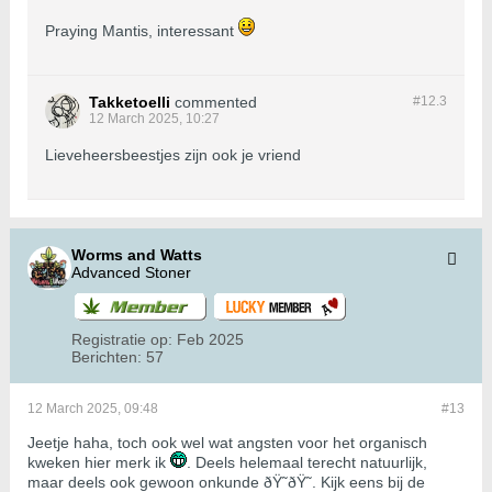
Praying Mantis, interessant
Takketoelli
commented
#12.
3
12 March 2025, 10:27
Lieveheersbeestjes zijn ook je vriend
Worms and Watts
Advanced Stoner
Registratie op:
Feb 2025
Berichten:
57
12 March 2025, 09:48
#13
Jeetje haha, toch ook wel wat angsten voor het organisch
kweken hier merk ik
. Deels helemaal terecht natuurlijk,
maar deels ook gewoon onkunde ðŸ˜ðŸ˜. Kijk eens bij de