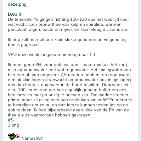
deze.png
DAG 9
De tensioâ€™s gingen richting 100-120 dus het was tijd voor
wat vocht. Een brouw thee van kelp en spirulina, wormen
percolaat, algen, bacto en myco, en klein vleugje visemulsie.
Ik heb zelf net ook een klein slokje genomen en volgens mij
ben ik gegroeid.
VPD deze week langzaam omhoog naar 1.1
Ik meet geen PH, zuur ook niet aan - maar mix (als het kan)
mijn aquariumwater met wat regenwater. Het leidingwater zou
hier een ph van ongeveer 7,5 moeten hebben, en regenwater
een stukkie lager (ik verwacht aquariumwater ook ietsje lager),
dus dan hoop ik ongeveer in de buurt te zitten. Daarnaast zit
er in 100L substraat per bak eigenlijk genoeg buffer om niet
heel precies met ph bezig te hoeven zijn. Dat werkte vroeger
prima, maar zit er nu toch aan te denken om zoâ€™n metertje
te bestellen om zo nu en dan iets te kunnen testen ipv op de
gok te doen. Ik heb bijvoorbeeld geen idee van de Ph van de
thee die ze vanmorgen hebben gekregen.
â€‹
1.png
NamastÃ©