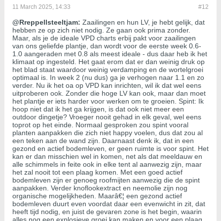
11 March 2025, 14:33
#12
@Rreppellsteeltjam:
Zaailingen en hun LV, je hebt gelijk, dat
hebben ze op zich niet nodig. Ze gaan ook prima zonder.
Maar, als je de ideale VPD charts erbij pakt voor zaailingen
van ons geliefde plantje, dan wordt voor de eerste week 0.6-
1.0 aangeraden met 0.8 als meest ideale - dus daar heb ik het
klimaat op ingesteld. Het gaat erom dat er dan weinig druk op
het blad staat waardoor weinig verdamping en de wortelgroei
optimaal is. In week 2 (nu dus) ga je verhogen naar 1.1 en zo
verder. Nu ik het oa op VPD kan inrichten, wil ik dat wel eens
uitproberen ook. Zonder die hoge LV kan ook, maar dan moet
het plantje er iets harder voor werken om te groeien. Spint: Ik
hoop niet dat ik het ga krijgen, is dat ook niet meer een
outdoor dingetje? Vroeger nooit gehad in elk geval, wel eens
toprot op het einde. Normaal gesproken zou spint vooral
planten aanpakken die zich niet happy voelen, dus dat zou al
een teken aan de wand zijn. Daarnaast denk ik, dat in een
gezond en actief bodemleven, er geen ruimte is voor spint. Het
kan er dan misschien wel in komen, net als dat meeldauw en
alle schimmels in feite ook in elke tent al aanwezig zijn, maar
het zal nooit tot een plaag komen. Met een goed actief
bodemleven zijn er genoeg roofmijten aanwezig die de spint
aanpakken. Verder knoflookextract en neemolie zijn nog
organische mogelijkheden. Maarâ€¦ een gezond actief
bodemleven duurt even voordat daar een evenwicht in zit, dat
heeft tijd nodig, en juist de gevaren zone is het begin, waarin
alles nog een explosieve groei kan maken en voor een plaag