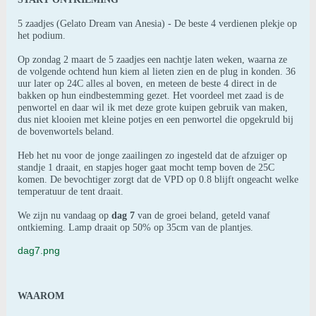
5 zaadjes (Gelato Dream van Anesia) - De beste 4 verdienen plekje op
het podium.
Op zondag 2 maart de 5 zaadjes een nachtje laten weken, waarna ze
de volgende ochtend hun kiem al lieten zien en de plug in konden. 36
uur later op 24C alles al boven, en meteen de beste 4 direct in de
bakken op hun eindbestemming gezet. Het voordeel met zaad is de
penwortel en daar wil ik met deze grote kuipen gebruik van maken,
dus niet klooien met kleine potjes en een penwortel die opgekruld bij
de bovenwortels beland.
Heb het nu voor de jonge zaailingen zo ingesteld dat de afzuiger op
standje 1 draait, en stapjes hoger gaat mocht temp boven de 25C
komen. De bevochtiger zorgt dat de VPD op 0.8 blijft ongeacht welke
temperatuur de tent draait.
We zijn nu vandaag op
dag 7
van de groei beland, geteld vanaf
ontkieming. Lamp draait op 50% op 35cm van de plantjes.
dag7.png
WAAROM