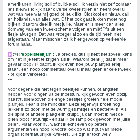
amerikanen, living soil of build-a-soil, ik verzin niet zelf zomaar
iets nieuws ik kijk naar diverse kweekstijlen en neem overal
wat van mee wat mij goed of leuk lijkt. Oldskool en nieuw, cali
en hollands, van alles wat. Of het ook gaat lukken moet nog
blijken, daarom deel ik met jullie. Maar er is meer dan alles
domweg van een kweekschema volgen en mlâ€™s uit een
flesje afwegen. Dat was vroeger al zo en de tijd heeft niet
stilgestaan. Maar misschien zit ik hier gewoon op verkeerde
forum haha.
Rreppellsteeltjam
:
Ja precies, dus jij hebt net zoveel kans
om het in je tent te krijgen als ik. Waarom denk jij dat ik meer
gevaar loop? Ik dacht, ik kijk even hoe jouw plantjes erbij
staan, een hoop commentaar overal maar geen enkele kweek
- of kijk ik verkeerd?
---
Voor degene die niet tegen beestjes kunnen, of angsten
hebben voor dingen uit de moestuin, kijk gewoon even opzij,
naast/tussen/boven die enge beestjes groeien hele mooie
plantjes. Fear is the mindkiller. Deze eigenwijs broeit nog
lekker ff zo door, met de wurmpjes mijtjes en bacteriÃ«n. Als
die spint of andere plaag erin kruipt, ja dan moet ik met de
billen bloot natuurlijk - en zal ik de ramp ook gewoon met jullie
delen. Maar voor nu, wacht ik echt even op betere
argumenten en hoop ik vooral ook op wat input van mede
organische/natuurlijke kwekers. Die zijn er toch wel?