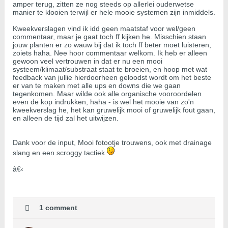
amper terug, zitten ze nog steeds op allerlei ouderwetse
manier te klooien terwijl er hele mooie systemen zijn inmiddels.
Kweekverslagen vind ik idd geen maatstaf voor wel/geen
commentaar, maar je gaat toch ff kijken he. Misschien staan
jouw planten er zo wauw bij dat ik toch ff beter moet luisteren,
zoiets haha. Nee hoor commentaar welkom. Ik heb er alleen
gewoon veel vertrouwen in dat er nu een mooi
systeem/klimaat/substraat staat te broeien, en hoop met wat
feedback van jullie hierdoorheen geloodst wordt om het beste
er van te maken met alle ups en downs die we gaan
tegenkomen. Maar wilde ook alle organische vooroordelen
even de kop indrukken, haha - is wel het mooie van zo'n
kweekverslag he, het kan gruwelijk mooi of gruwelijk fout gaan,
en alleen de tijd zal het uitwijzen.
Dank voor de input, Mooi fotootje trouwens, ook met drainage
slang en een scroggy tactiek
â€‹
1 comment