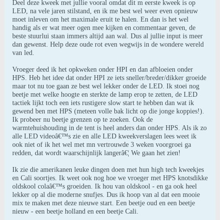
Deel deze kweek met jullie vooral omdat dit m eerste kweek is op
LED, na vele jaren stilstand, en ik me best wel weer even opnieuw
moet inleven om het maximale eruit te halen. En dan is het wel
handig als er wat meer ogen mee kijken en commentaar geven, de
beste stuurlui staan immers altijd aan wal. Dus al jullie input is meer
dan gewenst. Help deze oude rot even wegwijs in de wondere wereld
van led.
Vroeger deed ik het opkweken onder HPI en dan afbloeien onder
HPS. Heb het idee dat onder HPI ze iets sneller/breder/dikker groeide
maar tot nu toe gaan ze best wel lekker onder de LED. Ik stoei nog
beetje met welke hoogte en sterkte de lamp erop te zetten, de LED
tactiek lijkt toch een iets rustigere slow start te hebben dan wat ik
gewend ben met HPS (meteen volle bak licht op die jonge koppies!).
Ik probeer nu beetje grenzen op te zoeken. Ook de
warmtehuishouding in de tent is heel anders dan onder HPS. Als ik zo
alle LED videoâ€™s zie en alle LED kweekverslagen lees weet ik
ook niet of ik het wel met mn vertrouwde 3 weken voorgroei ga
redden, dat wordt waarschijnlijk langerâ€¦ We gaan het zien!
Ik zie die amerikanen leuke dingen doen met hun high tech kweekjes
en Cali soortjes. Ik weet ook nog hoe we vroeger met HPS knotsdikke
oldskool colaâ€™s groeiden. Ik hou van oldskool - en ga ook heel
lekker op al die moderne snufjes. Dus ik hoop van al dat een mooie
mix te maken met deze nieuwe start. Een beetje oud en een beetje
nieuw - een beetje holland en een beetje Cali.