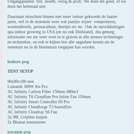
Uitgangspunten: Stil, stealth, veilig & profi. We doen het goed, of we
doen het helemaal niet.
Daarnaast misschien binnen niet meer indoor gekweekt de laatste
jaren, wel in de moestuin weer wat jaartjes wijzer: composteren,
wormenhotels, permacultuur, theetjes etc etc. Ook de ontwikkelingen
qua indoor growing in USA (en nu ook Duitsland), dus genoeg
informatie om me weer even in te graven in alle nieuwe technologie
en technieken, en ook te kijken hoe alle opgedane kennis uit de
moestuin nu in de binnentuin toegepast kan worden.
bottom.png
TENT SETUP
90x90x180 tent
Lumatek 300W Ats Pro
AC Infinity Carbon Filter 150mm 680m3
AC Infinity T6 Cloudline Pro Inline Fan 150mm
AC Infinity Smart Controller 69 Pro
AC Infinity Cloudforge T3 humidfier
AC Infinity Cloudray S6 Fan
2x 90L Gripline kuipen
2x Blumat tensiometer
lumatek.png