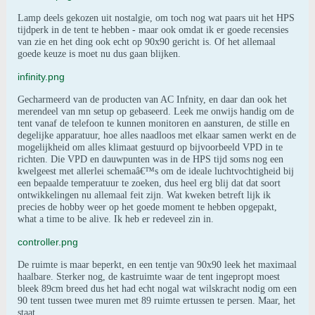
Lamp deels gekozen uit nostalgie, om toch nog wat paars uit het HPS
tijdperk in de tent te hebben - maar ook omdat ik er goede recensies
van zie en het ding ook echt op 90x90 gericht is. Of het allemaal
goede keuze is moet nu dus gaan blijken.
infinity.png
Gecharmeerd van de producten van AC Infnity, en daar dan ook het
merendeel van mn setup op gebaseerd. Leek me onwijs handig om de
tent vanaf de telefoon te kunnen monitoren en aansturen, de stille en
degelijke apparatuur, hoe alles naadloos met elkaar samen werkt en de
mogelijkheid om alles klimaat gestuurd op bijvoorbeeld VPD in te
richten. Die VPD en dauwpunten was in de HPS tijd soms nog een
kwelgeest met allerlei schemaâ€™s om de ideale luchtvochtigheid bij
een bepaalde temperatuur te zoeken, dus heel erg blij dat dat soort
ontwikkelingen nu allemaal feit zijn. Wat kweken betreft lijk ik
precies de hobby weer op het goede moment te hebben opgepakt,
what a time to be alive. Ik heb er redeveel zin in.
controller.png
De ruimte is maar beperkt, en een tentje van 90x90 leek het maximaal
haalbare. Sterker nog, de kastruimte waar de tent ingepropt moest
bleek 89cm breed dus het had echt nogal wat wilskracht nodig om een
90 tent tussen twee muren met 89 ruimte ertussen te persen. Maar, het
staat.