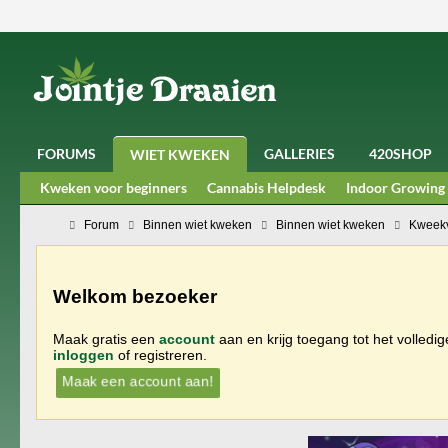
FORUMS
GALLERIES
420SHOP
WIET KWEKEN
Kweken voor beginners
Cannabis Helpdesk
Indoor Growing
Forum
Binnen wiet kweken
Binnen wiet kweken
Kweekv
Welkom bezoeker
Maak gratis een
account
aan en krijg toegang tot het volledi
inloggen
of registreren.
Maak een account aan!