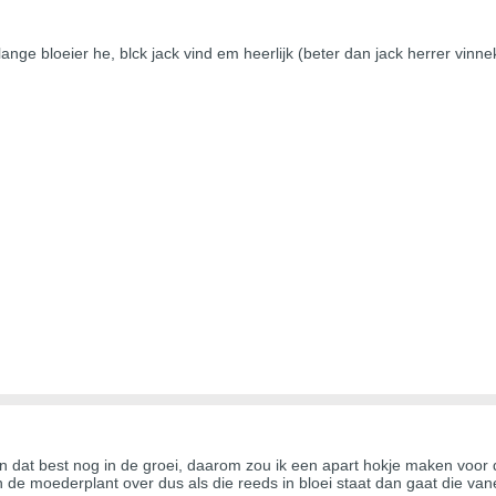
nge bloeier he, blck jack vind em heerlijk (beter dan jack herrer vinnek
n dat best nog in de groei, daarom zou ik een apart hokje maken voor 
n de moederplant over dus als die reeds in bloei staat dan gaat die van