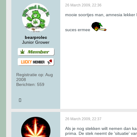
26 March 2009, 22:36
mooie soortjes man, amnesia lekker la
suces ermee
bearprolec
Junior Grower
Registratie op:
Aug
2008
Berichten:
559
26 March 2009, 22:37
Als je nog stekken wilt nemen dan ka
prima. De stek neemt de 'situatie' va