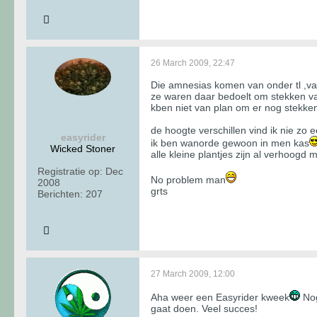
26 March 2009, 22:47
Die amnesias komen van onder tl ,va
ze waren daar bedoelt om stekken 
kben niet van plan om er nog stekke
de hoogte verschillen vind ik nie zo e
easyrider
ik ben wanorde gewoon in men kas
Wicked Stoner
alle kleine plantjes zijn al verhoogd
Registratie op:
Dec
No problem man
2008
grts
Berichten:
207
27 March 2009, 12:00
Aha weer een Easyrider kweek
Nog
gaat doen. Veel succes!