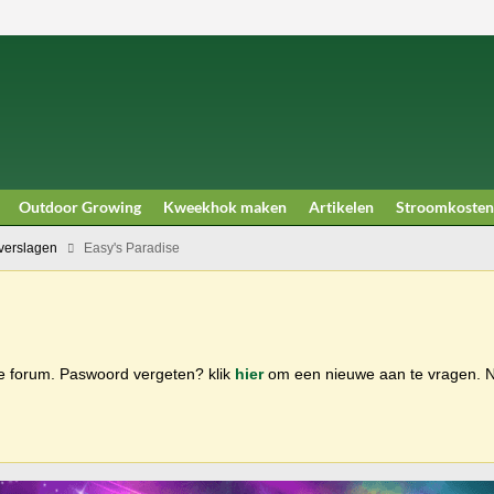
Outdoor Growing
Kweekhok maken
Artikelen
Stroomkosten
erslagen
Easy's Paradise
ge forum. Paswoord vergeten? klik
hier
om een nieuwe aan te vragen.