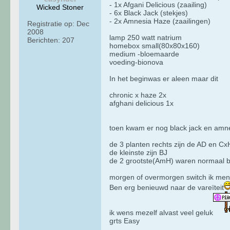
- 1x Afgani Delicious (zaailing)
Wicked Stoner
- 6x Black Jack (stekjes)
- 2x Amnesia Haze (zaailingen)
Registratie op:
Dec
2008
lamp 250 watt natrium
Berichten:
207
homebox small(80x80x160)
medium -bloemaarde
voeding-bionova
In het beginwas er aleen maar dit
chronic x haze 2x
afghani delicious 1x
toen kwam er nog black jack en amn
de 3 planten rechts zijn de AD en Cx
de kleinste zijn BJ
de 2 grootste(AmH) waren normaal b
morgen of overmorgen switch ik men 
Ben erg benieuwd naar de vareïteit
ik wens mezelf alvast veel geluk
grts Easy