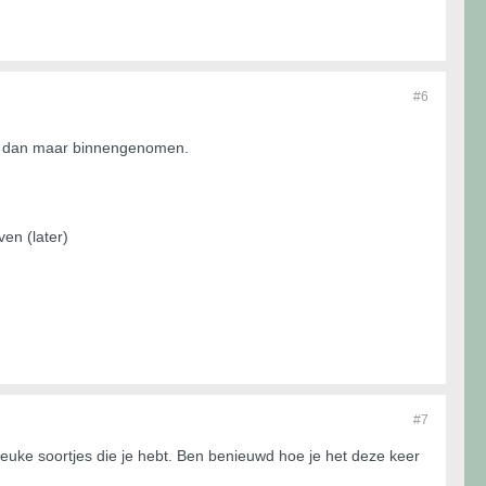
#6
e dan maar binnengenomen.
ven (later)
#7
 leuke soortjes die je hebt. Ben benieuwd hoe je het deze keer