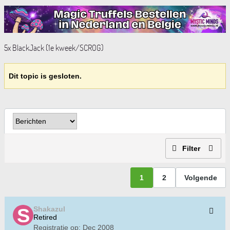
5x BlackJack (1e kweek/SCROG)
Dit topic is gesloten.
Filter
1
2
Volgende
Shakazul
Retired
Registratie op:
Dec 2008