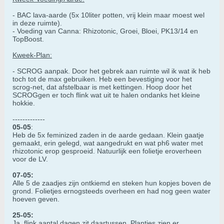
- BAC lava-aarde (5x 10liter potten, vrij klein maar moest wel
in deze ruimte).
- Voeding van Canna: Rhizotonic, Groei, Bloei, PK13/14 en
TopBoost.
Kweek-Plan:
- SCROG aanpak. Door het gebrek aan ruimte wil ik wat ik heb
toch tot de max gebruiken. Heb een bevestiging voor het
scrog-net, dat afstelbaar is met kettingen. Hoop door het
SCROGgen er toch flink wat uit te halen ondanks het kleine
hokkie.
-------------
05-05
:
Heb de 5x feminized zaden in de aarde gedaan. Klein gaatje
gemaakt, erin gelegd, wat aangedrukt en wat ph6 water met
rhizotonic erop gesproeid. Natuurlijk een folietje eroverheen
voor de LV.
07-05:
Alle 5 de zaadjes zijn ontkiemd en steken hun kopjes boven de
grond. Folietjes ernogsteeds overheen en had nog geen water
hoeven geven.
25-05:
Ja, flink aantal dagen zit daartussen. Plantjes zien er