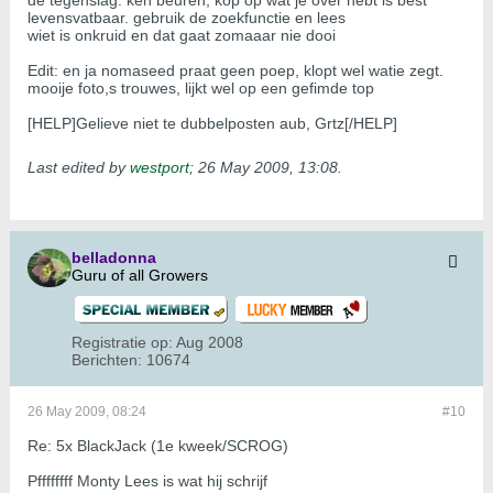
de tegenslag. ken beuren, kop op wat je over hebt is best
levensvatbaar. gebruik de zoekfunctie en lees
wiet is onkruid en dat gaat zomaaar nie dooi
Edit: en ja nomaseed praat geen poep, klopt wel watie zegt.
mooije foto,s trouwes, lijkt wel op een gefimde top
[HELP]Gelieve niet te dubbelposten aub, Grtz[/HELP]
Last edited by
westport
;
26 May 2009, 13:08
.
belladonna
Guru of all Growers
Registratie op:
Aug 2008
Berichten:
10674
26 May 2009, 08:24
#10
Re: 5x BlackJack (1e kweek/SCROG)
Pffffffff Monty Lees is wat hij schrijf