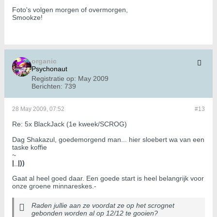
Foto's volgen morgen of overmorgen,
Smookze!
organic
Psychonaut
Registratie op:
May 2009
Berichten:
739
28 May 2009, 07:52
#13
Re: 5x BlackJack (1e kweek/SCROG)
Dag Shakazul, goedemorgend man... hier sloebert wa van een
taske koffie
~
|_|))
Gaat al heel goed daar. Een goede start is heel belangrijk voor
onze groene minnareskes.-
Raden jullie aan ze voordat ze op het scrognet
gebonden worden al op 12/12 te gooien?