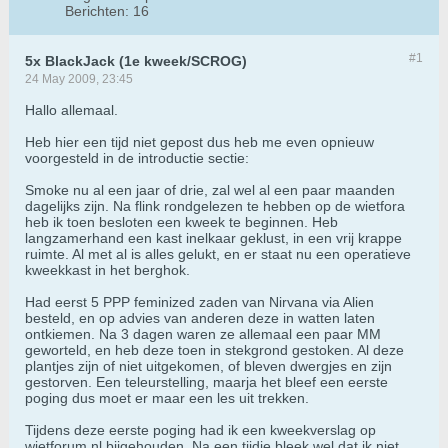
Berichten:
16
#1
5x BlackJack (1e kweek/SCROG)
24 May 2009, 23:45
Hallo allemaal.
Heb hier een tijd niet gepost dus heb me even opnieuw
voorgesteld in de introductie sectie:
Smoke nu al een jaar of drie, zal wel al een paar maanden
dagelijks zijn. Na flink rondgelezen te hebben op de wietfora
heb ik toen besloten een kweek te beginnen. Heb
langzamerhand een kast inelkaar geklust, in een vrij krappe
ruimte. Al met al is alles gelukt, en er staat nu een operatieve
kweekkast in het berghok.
Had eerst 5 PPP feminized zaden van Nirvana via Alien
besteld, en op advies van anderen deze in watten laten
ontkiemen. Na 3 dagen waren ze allemaal een paar MM
geworteld, en heb deze toen in stekgrond gestoken. Al deze
plantjes zijn of niet uitgekomen, of bleven dwergjes en zijn
gestorven. Een teleurstelling, maarja het bleef een eerste
poging dus moet er maar een les uit trekken.
Tijdens deze eerste poging had ik een kweekverslag op
wietforum.nl bijgehouden. Na een tijdje bleek wel dat ik niet