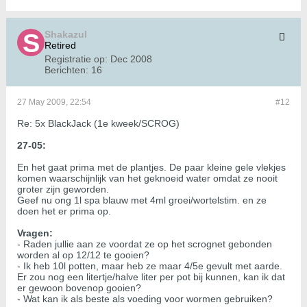
Shakazul
Retired
Registratie op:
Dec 2008
Berichten:
16
27 May 2009, 22:54
#12
Re: 5x BlackJack (1e kweek/SCROG)
27-05:
En het gaat prima met de plantjes. De paar kleine gele vlekjes
komen waarschijnlijk van het geknoeid water omdat ze nooit
groter zijn geworden.
Geef nu ong 1l spa blauw met 4ml groei/wortelstim. en ze
doen het er prima op.
Vragen:
- Raden jullie aan ze voordat ze op het scrognet gebonden
worden al op 12/12 te gooien?
- Ik heb 10l potten, maar heb ze maar 4/5e gevult met aarde.
Er zou nog een litertje/halve liter per pot bij kunnen, kan ik dat
er gewoon bovenop gooien?
- Wat kan ik als beste als voeding voor wormen gebruiken?