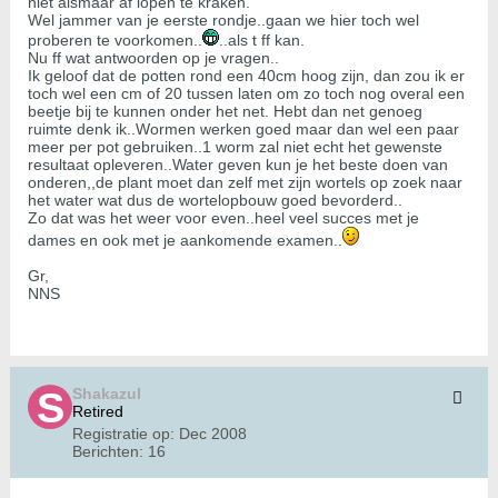
niet alsmaar af lopen te kraken.
Wel jammer van je eerste rondje..gaan we hier toch wel
proberen te voorkomen..
..als t ff kan.
Nu ff wat antwoorden op je vragen..
Ik geloof dat de potten rond een 40cm hoog zijn, dan zou ik er
toch wel een cm of 20 tussen laten om zo toch nog overal een
beetje bij te kunnen onder het net. Hebt dan net genoeg
ruimte denk ik..Wormen werken goed maar dan wel een paar
meer per pot gebruiken..1 worm zal niet echt het gewenste
resultaat opleveren..Water geven kun je het beste doen van
onderen,,de plant moet dan zelf met zijn wortels op zoek naar
het water wat dus de wortelopbouw goed bevorderd..
Zo dat was het weer voor even..heel veel succes met je
dames en ook met je aankomende examen..
Gr,
NNS
Shakazul
Retired
Registratie op:
Dec 2008
Berichten:
16