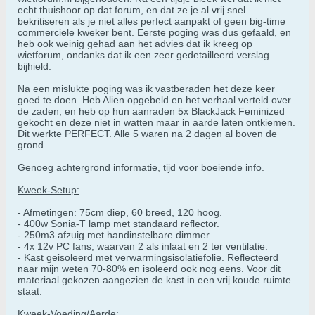
echt thuishoor op dat forum, en dat ze je al vrij snel
bekritiseren als je niet alles perfect aanpakt of geen big-time
commerciele kweker bent. Eerste poging was dus gefaald, en
heb ook weinig gehad aan het advies dat ik kreeg op
wietforum, ondanks dat ik een zeer gedetailleerd verslag
bijhield.
Na een mislukte poging was ik vastberaden het deze keer
goed te doen. Heb Alien opgebeld en het verhaal verteld over
de zaden, en heb op hun aanraden 5x BlackJack Feminized
gekocht en deze niet in watten maar in aarde laten ontkiemen.
Dit werkte PERFECT. Alle 5 waren na 2 dagen al boven de
grond.
Genoeg achtergrond informatie, tijd voor boeiende info.
Kweek-Setup:
- Afmetingen: 75cm diep, 60 breed, 120 hoog.
- 400w Sonia-T lamp met standaard reflector.
- 250m3 afzuig met handinstelbare dimmer.
- 4x 12v PC fans, waarvan 2 als inlaat en 2 ter ventilatie.
- Kast geisoleerd met verwarmingsisolatiefolie. Reflecteerd
naar mijn weten 70-80% en isoleerd ook nog eens. Voor dit
materiaal gekozen aangezien de kast in een vrij koude ruimte
staat.
Kweek-Voeding/Aarde: