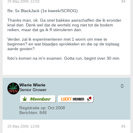
25 May 2009, 12:03
#4
Re: 5x BlackJack (1e kweek/SCROG)
Thanks man, ok. Ga snel bakkies aanschaffen die ik eronder
knal dan. Denk wel dat de wortels nog niet tot de bodem
reiken, maar dat ga ik ff stimuleren dan.
Verder, zal ik experimenteren met 1 worm om mee te
beginnen? en wat blaadjes sprokkelen en die op de toplaag
aarde gooien?
foto's komen na m'n examen. Gotta run, begint over 30 min.
Wierie Wierie
Senior Grower
Registratie op:
Oct 2008
Berichten:
848
25 May 2009, 13:06
#5