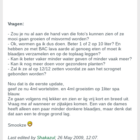
Vragen:
- Zou je nu al aan de hand van die foto's kunnen zien of ze
mooi gaan groeien of misvormd worden?
- Ok, wormen ga ik dus doen. Beter 1 of 2 op 10 liter? En
hebben ze met BAC lava aarde al genoeg eten of moet ik
blaadjes verzamelen en op de toplaag leggen?
- Kan ik beter vaker minder water geven of minder vaak meer?
- Kan ik nog meer doen voor gezondere planten?
- Zal ik ze al op 12/12 zetten voordat ze aan het scrognet
gebonden worden?
Nou dat is de eerste update,
geef ze nu 4ml wortelstim. en 4ml groeistim op 1liter spa
blauw.
Ze gaan volgens mij lekker en zien er iig vrij kort en breed uit.
Vraag me af wanneer er zijtakjes komen. Een van de dames
heeft alleen een paar minder donkere blaadjes, maar denk dat
dat aan een te droge grond lag.
Smookze
Last edited by
Shakazul
;
26 May 2009, 12:07
.