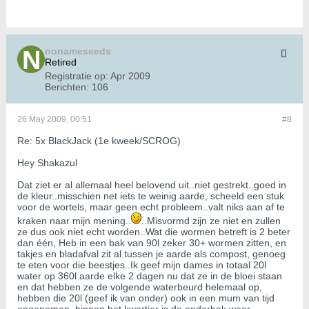
nonameseeds
Retired
Registratie op:
Apr 2009
Berichten:
106
26 May 2009, 00:51
#8
Re: 5x BlackJack (1e kweek/SCROG)
Hey Shakazul
Dat ziet er al allemaal heel belovend uit..niet gestrekt..goed in
de kleur..misschien net iets te weinig aarde, scheeld een stuk
voor de wortels, maar geen echt probleem..valt niks aan af te
kraken naar mijn mening..
..Misvormd zijn ze niet en zullen
ze dus ook niet echt worden..Wat die wormen betreft is 2 beter
dan één, Heb in een bak van 90l zeker 30+ wormen zitten, en
takjes en bladafval zit al tussen je aarde als compost, genoeg
te eten voor die beestjes..Ik geef mijn dames in totaal 20l
water op 360l aarde elke 2 dagen nu dat ze in de bloei staan
en dat hebben ze de volgende waterbeurd helemaal op,
hebben die 20l (geef ik van onder) ook in een mum van tijd