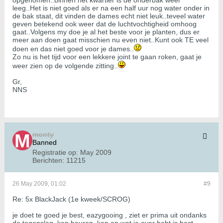
opgenomen..binnen het kwartier is de onderbak weer
leeg..Het is niet goed als er na een half uur nog water onder in
de bak staat, dit vinden de dames echt niet leuk..teveel water
geven betekend ook weer dat de luchtvochtigheid omhoog
gaat..Volgens my doe je al het beste voor je planten, dus er
meer aan doen gaat misschien nu even niet..Kunt ook TE veel
doen en das niet goed voor je dames..
Zo nu is het tijd voor een lekkere joint te gaan roken, gaat je
weer zien op de volgende zitting..
Gr,
NNS
monty
Banned
Registratie op:
May 2009
Berichten:
11215
26 May 2009, 01:02
#9
Re: 5x BlackJack (1e kweek/SCROG)
je doet te goed je best, eazygooing , ziet er prima uit ondanks