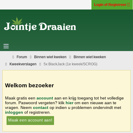
Login of Registreer
Forum
Binnen wiet kweken
Binnen wiet kweken
Kweekverslagen
5x BlackJack (1e kweek/SCROG)
Welkom bezoeker
Maak gratis een
account
aan en krijg toegang tot het volledige
forum. Paswoord vergeten? klik
hier
om een nieuwe aan te
vragen. Neem
contact
op indien u problemen ondervindt met
inloggen
of registreren.
Maak een account aan!