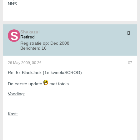
NNS
Shakazul
Retired
Registratie op:
Dec 2008
Berichten:
16
26 May 2009, 00:26
#7
Re: 5x BlackJack (1e kweek/SCROG)
De eerste update
met foto's.
Voeding:
Kast: