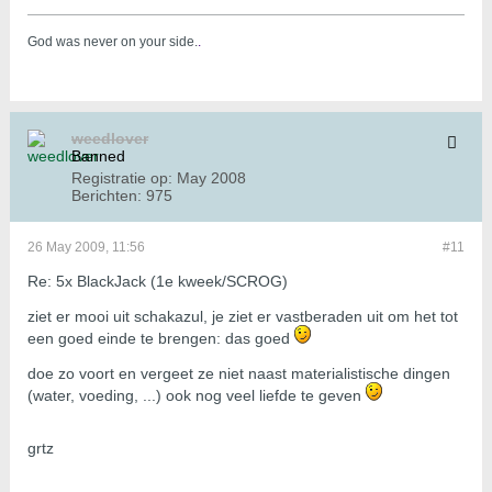
God was never on your side.
.
weedlover
Banned
Registratie op:
May 2008
Berichten:
975
26 May 2009, 11:56
#11
Re: 5x BlackJack (1e kweek/SCROG)
ziet er mooi uit schakazul, je ziet er vastberaden uit om het tot
een goed einde te brengen: das goed
doe zo voort en vergeet ze niet naast materialistische dingen
(water, voeding, ...) ook nog veel liefde te geven
grtz