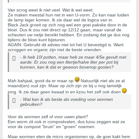
Van scrog weet ik niet veel. Wat ik wel weet.
Ze maken meestal hun net in een U-vorm. Zo kan naar luiden
de lamp lager komen. Ik zie daar wel de logica van in.
Black Jack groeit op zich nog wel een goei pakske door in de
bloei. Dus ik zou niet direct op 12/12 gaan, maar vanaf de
scheuten uw netje bereikt hebben. En zodanig dat ge dus nog
tijdens de bloei kunt bijsturen.
AGAIN: Gebruikt dit advies niet tot het U bevestigd is. Want
scroggen en organic zijn niet de beste vrienden.
- Ik heb 10l potten, maar heb ze maar 4/5e gevult met
aarde. Er zou nog een litertje/halve liter per pot bij
kunnen, kan ik dat er gewoon bovenop gooien?
Mah bahjaat, gooit da er maar op
Natuurlijk niet als ze al
maand(en) oud zijn. Maar op zich zijn ze bij u nog tamelijk
jong. Ik zie daar geen kwaad in en kzou het zelf ook doen
- Wat kan ik als beste als voeding voor wormen
gebruiken?
Voor de wormen zelf of voor uwen plant?
Een worm zit ook in compostvaten, dus kzou zeggen wat ze
voor de compost "bruin" en "groen" noemen.
Maar wormen eten de micro organismen op, de goei kakt hem