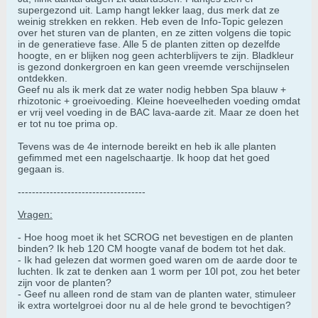
supergezond uit. Lamp hangt lekker laag, dus merk dat ze
weinig strekken en rekken. Heb even de Info-Topic gelezen
over het sturen van de planten, en ze zitten volgens die topic
in de generatieve fase. Alle 5 de planten zitten op dezelfde
hoogte, en er blijken nog geen achterblijvers te zijn. Bladkleur
is gezond donkergroen en kan geen vreemde verschijnselen
ontdekken.
Geef nu als ik merk dat ze water nodig hebben Spa blauw +
rhizotonic + groeivoeding. Kleine hoeveelheden voeding omdat
er vrij veel voeding in de BAC lava-aarde zit. Maar ze doen het
er tot nu toe prima op.
Tevens was de 4e internode bereikt en heb ik alle planten
gefimmed met een nagelschaartje. Ik hoop dat het goed
gegaan is.
------------------------------------
Vragen:
- Hoe hoog moet ik het SCROG net bevestigen en de planten
binden? Ik heb 120 CM hoogte vanaf de bodem tot het dak.
- Ik had gelezen dat wormen goed waren om de aarde door te
luchten. Ik zat te denken aan 1 worm per 10l pot, zou het beter
zijn voor de planten?
- Geef nu alleen rond de stam van de planten water, stimuleer
ik extra wortelgroei door nu al de hele grond te bevochtigen?