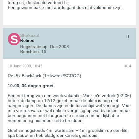
terug uit, de slechte verteert hij.
Een gewoon bakje met aarde gaat dus niet voldoende zijn.
Shakazul
Retired
Registratie op:
Dec 2008
Berichten:
16
10 June 2009, 18:45
#14
Re: 5x BlackJack (1e kweek/SCROG)
10-06, 34 dagen groei:
Ben net terug van een week vakantie. Voor m'n vertrek (02-06)
heb ik de lamp op 12/12 gezet, maar de bloei is nog niet
aangeslagen. De dames zijn in de tussentijd wel verzorgt. Voor
m'n vertrek was er wel enkele vergeling op wat blaadjes, maar
ben begonnen met bladgroen te strooien en het lijkt af te
nemen en iig niet meer uit te breidden.
Geef ze nogsteeds 4ml wortelstim + 4ml groeistim op een liter
spa blauw, en heb bladgroenkorrels gestrooid.